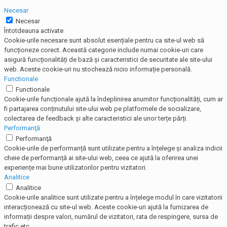
Necesar
Necesar
Întotdeauna activate
Cookie-urile necesare sunt absolut esențiale pentru ca site-ul web să
funcționeze corect. Această categorie include numai cookie-uri care
asigură funcționalități de bază și caracteristici de securitate ale site-ului
web. Aceste cookie-uri nu stochează nicio informație personală.
Functionale
Functionale
Cookie-urile funcționale ajută la îndeplinirea anumitor funcționalități, cum ar
fi partajarea conținutului site-ului web pe platformele de socializare,
colectarea de feedback și alte caracteristici ale unor terțe părți.
Performanţă
Performanţă
Cookie-urile de performanță sunt utilizate pentru a înțelege și analiza indicii
cheie de performanță ai site-ului web, ceea ce ajută la oferirea unei
experiențe mai bune utilizatorilor pentru vizitatori.
Analitice
Analitice
Cookie-urile analitice sunt utilizate pentru a înțelege modul în care vizitatorii
interacționează cu site-ul web. Aceste cookie-uri ajută la furnizarea de
informații despre valori, numărul de vizitatori, rata de respingere, sursa de
trafic etc.