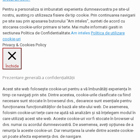
Pentru a personaliza si imbunatati experienta dumneavoastra pe site-ul
nostru, austing.ro utilizeaza fisiere de tip cookie. Prin continuarea navigarii
pe site sau prin apasarea butonului "Am inteles", sunteti de acord cu
stocarea cookie-urilor primare si terte. Mai multe informatii gasiti in
sectiunea Politica de Confidentialitate.
Am inteles
Politica de utilizare
cookie-uri
Privacy & Cookies Policy
Închide
Prezentare generală a confidențialității
Acest site web folosește cookie-uri pentru a vă îmbunătăți experiența în
timp ce navigați prin site. Dintre acestea, cookie-urile clasificate ca fiind
necesare sunt stocate în browserul dvs., deoarece sunt esențiale pentru
funcționarea funcționalităților de bază ale site-ului web. De asemenea,
folosim cookie-uri terțe care ne ajută să analizăm și să înțelegem modul în
care utilizați acest site web. Aceste cookie-uri vor fi stocate în browser-ul
dvs. numai cu acordul dumneavoastră. De asemenea, aveți opțiunea de a
renunța la aceste cookie-uri. Dar renunțarea la unele dintre aceste cookie-
uri poate afecta experiența dvs. de navigare.