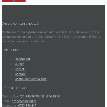
Despre compania noastră
Centrul de formare profesională pentru adulți Austing deține autorizații
pentru aceste cursuri de la AUTORITATEA NAȚIONALĂ pentru Calificări și
are lectori specialiști în domeniu.
Link-uri utile
Despre noi
Cursuri
Servicii
Contact
Centru confidentialitate
Informatii contact
Telefon/Fax:
021-346 38 75
|
021-346 38 76
E-mail:
office@austing.ro
Secretariat:
0723 356 847