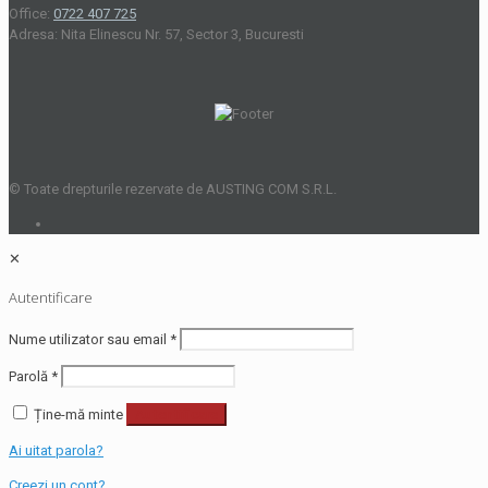
Office:
0722 407 725
Adresa: Nita Elinescu Nr. 57, Sector 3, Bucuresti
© Toate drepturile rezervate de AUSTING COM S.R.L.
✕
Autentificare
Nume utilizator sau email
*
Parolă
*
Ține-mă minte
Autentificare
Ai uitat parola?
Creezi un cont?