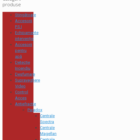
produse
Stingătoare
Accesorii
P.S.I
Echipamente
intervenție
Accesorii
pentru
apă
Detecție
Incendiu
Desfumare
Supraveghere
Video
Control
Acces
Antiefractie
Paradox
Centrale
Spectra
Centrale
Magellan
Centrale