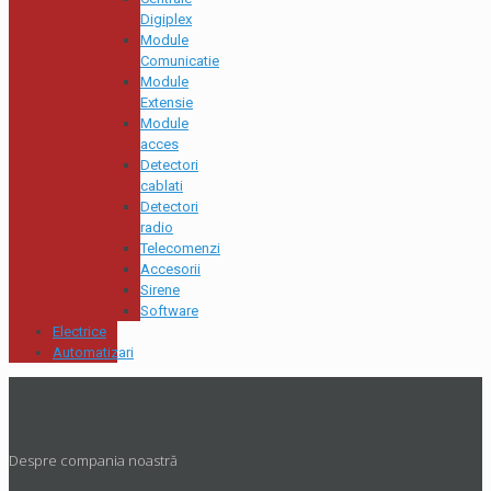
Digiplex
Module
Comunicatie
Module
Extensie
Module
acces
Detectori
cablati
Detectori
radio
Telecomenzi
Accesorii
Sirene
Software
Electrice
Automatizari
Despre compania noastră