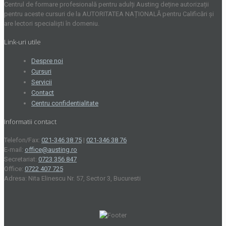
Centrul de formare profesională pentru adulți Austing deține autorizații
pentru aceste cursuri de la AUTORITATEA NAȚIONALĂ pentru Calificări și
are lectori specialiști în domeniu.
Link-uri utile
Despre noi
Cursuri
Servicii
Contact
Centru confidentialitate
Informatii contact
Telefon/Fax:
021-346 38 75
|
021-346 38 76
E-mail:
office@austing.ro
Secretariat:
0723 356 847
Office:
0722 407 725
Adresa: Nita Elinescu Nr. 57, Sector 3, Bucuresti