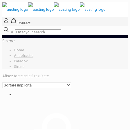
Contact
✕
Sirene
Home
Antiefractie
Paradox
Sirene
Afișez toate cele 2 rezultate