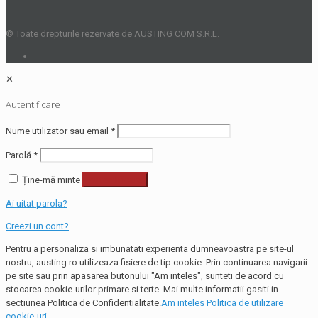
© Toate drepturile rezervate de AUSTING COM S.R.L.
✕
Autentificare
Nume utilizator sau email
*
Parolă
*
Ține-mă minte
Autentificare
Ai uitat parola?
Creezi un cont?
Pentru a personaliza si imbunatati experienta dumneavoastra pe site-ul
nostru, austing.ro utilizeaza fisiere de tip cookie. Prin continuarea navigarii
pe site sau prin apasarea butonului "Am inteles", sunteti de acord cu
stocarea cookie-urilor primare si terte. Mai multe informatii gasiti in
sectiunea Politica de Confidentialitate.
Am inteles
Politica de utilizare
cookie-uri