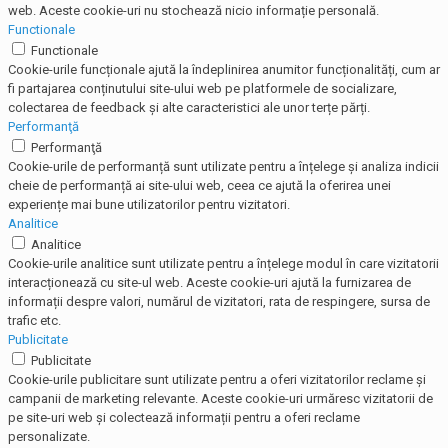
web. Aceste cookie-uri nu stochează nicio informație personală.
Functionale
Functionale
Cookie-urile funcționale ajută la îndeplinirea anumitor funcționalități, cum ar
fi partajarea conținutului site-ului web pe platformele de socializare,
colectarea de feedback și alte caracteristici ale unor terțe părți.
Performanţă
Performanţă
Cookie-urile de performanță sunt utilizate pentru a înțelege și analiza indicii
cheie de performanță ai site-ului web, ceea ce ajută la oferirea unei
experiențe mai bune utilizatorilor pentru vizitatori.
Analitice
Analitice
Cookie-urile analitice sunt utilizate pentru a înțelege modul în care vizitatorii
interacționează cu site-ul web. Aceste cookie-uri ajută la furnizarea de
informații despre valori, numărul de vizitatori, rata de respingere, sursa de
trafic etc.
Publicitate
Publicitate
Cookie-urile publicitare sunt utilizate pentru a oferi vizitatorilor reclame și
campanii de marketing relevante. Aceste cookie-uri urmăresc vizitatorii de
pe site-uri web și colectează informații pentru a oferi reclame
personalizate.