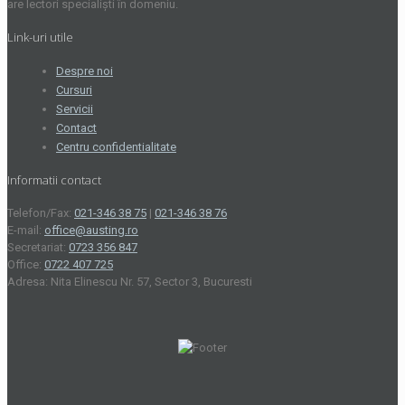
are lectori specialiști în domeniu.
Link-uri utile
Despre noi
Cursuri
Servicii
Contact
Centru confidentialitate
Informatii contact
Telefon/Fax:
021-346 38 75
|
021-346 38 76
E-mail:
office@austing.ro
Secretariat:
0723 356 847
Office:
0722 407 725
Adresa: Nita Elinescu Nr. 57, Sector 3, Bucuresti