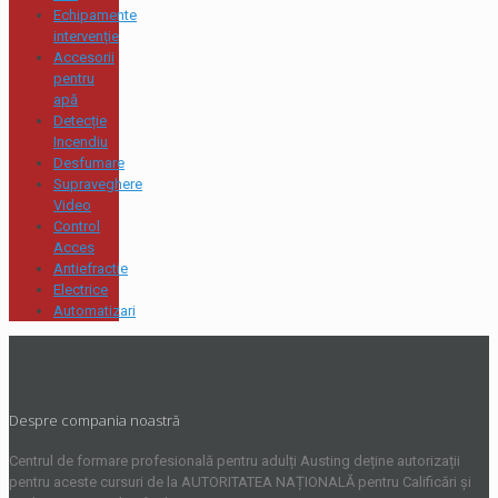
Echipamente
intervenție
Accesorii
pentru
apă
Detecție
Incendiu
Desfumare
Supraveghere
Video
Control
Acces
Antiefractie
Electrice
Automatizari
Despre compania noastră
Centrul de formare profesională pentru adulți Austing deține autorizații
pentru aceste cursuri de la AUTORITATEA NAȚIONALĂ pentru Calificări și