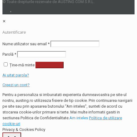
© Toate drepturile rezervate de AUSTING COM S.R.L.
✕
Autentificare
Nume utilizator sau email
*
Parolă
*
Ține-mă minte
Autentificare
Ai uitat parola?
Creezi un cont?
Pentru a personaliza si imbunatati experienta dumneavoastra pe site-ul
nostru, austing.ro utilizeaza fisiere de tip cookie. Prin continuarea navigarii
pe site sau prin apasarea butonului "Am inteles", sunteti de acord cu
stocarea cookie-urilor primare si terte. Mai multe informatii gasiti in
sectiunea Politica de Confidentialitate.
Am inteles
Politica de utilizare
cookie-uri
Privacy & Cookies Policy