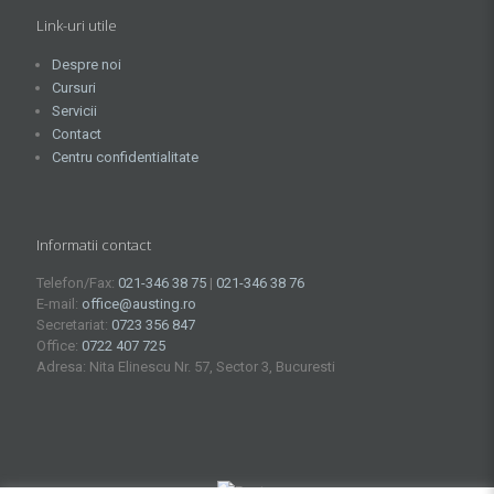
Link-uri utile
Despre noi
Cursuri
Servicii
Contact
Centru confidentialitate
Informatii contact
Telefon/Fax:
021-346 38 75
|
021-346 38 76
E-mail:
office@austing.ro
Secretariat:
0723 356 847
Office:
0722 407 725
Adresa: Nita Elinescu Nr. 57, Sector 3, Bucuresti