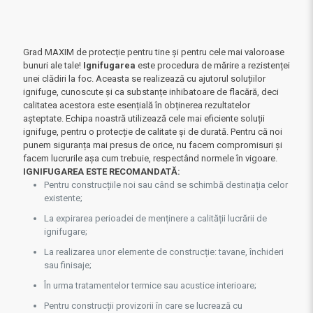
Grad MAXIM de protecție
pentru tine și pentru cele mai valoroase
bunuri ale tale!
Ignifugarea
este procedura de mărire a rezistenței
unei clădiri la foc. Aceasta se realizează cu ajutorul soluțiilor
ignifuge, cunoscute și ca substanțe inhibatoare de flacără, deci
calitatea acestora este esențială în obținerea rezultatelor
așteptate.
Echipa noastră utilizează cele mai eficiente soluții
ignifuge, pentru o protecție de calitate și de durată. Pentru că noi
punem siguranța mai presus de orice, nu facem compromisuri și
facem lucrurile așa cum trebuie, respectând normele în vigoare.
IGNIFUGAREA ESTE RECOMANDATĂ:
Pentru construcțiile noi sau când se schimbă destinația celor
existente;
La expirarea perioadei de menținere a calității lucrării de
ignifugare;
La realizarea unor elemente de construcție: tavane, închideri
sau finisaje;
În urma tratamentelor termice sau acustice interioare;
Pentru construcții provizorii în care se lucrează cu