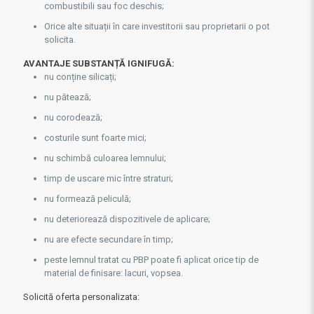
combustibili sau foc deschis;
Orice alte situații în care investitorii sau proprietarii o pot
solicita.
AVANTAJE SUBSTANȚĂ IGNIFUGĂ:
nu conține silicați;
nu pătează;
nu corodează;
costurile sunt foarte mici;
nu schimbă culoarea lemnului;
timp de uscare mic între straturi;
nu formează peliculă;
nu deteriorează dispozitivele de aplicare;
nu are efecte secundare în timp;
peste lemnul tratat cu PBP poate fi aplicat orice tip de
material de finisare: lacuri, vopsea.
Solicită oferta personalizata: