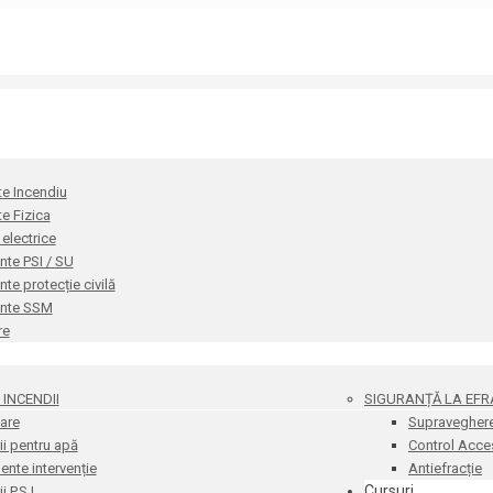
te Incendiu
te Fizica
i electrice
te PSI / SU
e protecție civilă
nte SSM
re
INCENDII
SIGURANȚĂ LA EFR
are
Supravegher
i pentru apă
Control Acce
nte intervenție
Antiefracție
Cursuri
 P.S.I