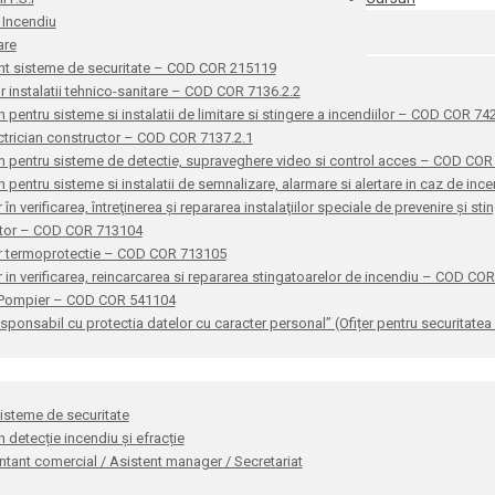
 Incendiu
are
nt sisteme de securitate – COD COR 215119
or instalatii tehnico-sanitare – COD COR 7136.2.2
n pentru sisteme si instalatii de limitare si stingere a incendiilor – COD COR 7
ctrician constructor – COD COR 7137.2.1
n pentru sisteme de detectie, supraveghere video si control acces – COD CO
n pentru sisteme si instalatii de semnalizare, alarmare si alertare in caz de i
 în verificarea, întreţinerea şi repararea instalaţiilor speciale de prevenire şi 
ator – COD COR 713104
r termoprotectie – COD COR 713105
 in verificarea, reincarcarea si repararea stingatoarelor de incendiu – COD CO
 Pompier – COD COR 541104
sponsabil cu protectia datelor cu caracter personal” (Ofițer pentru securitat
sisteme de securitate
n detecție incendiu și efracție
tant comercial / Asistent manager / Secretariat