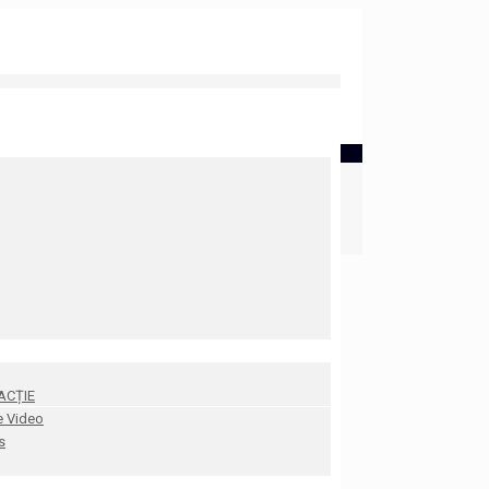
ACȚIE
e Video
s