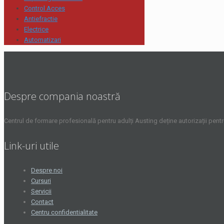
Control Acces
Antiefractie
Electrice
Automatizari
Despre compania noastră
Centrul de formare profesională pentru adulți Austing deține autorizații pent
Link-uri utile
Despre noi
Cursuri
Servicii
Contact
Centru confidentialitate