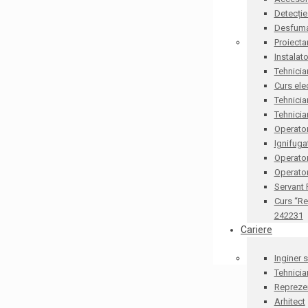
Detecție
Desfum
Proiecta
Instalat
Tehnicia
Curs ele
Tehnicia
Tehnicia
Operator
Ignifug
Operato
Operator
Servant
Curs “Re
242231
Cariere
Inginer 
Tehnicia
Reprezen
Arhitect