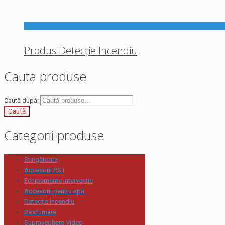
Produs Detecție Incendiu
Cauta produse
Caută după:
Caută
Categorii produse
Stingătoare
Accesorii P.S.I
Echipamente intervenție
Accesorii pentru apă
Detecție Incendiu
Desfumare
Supraveghere Video