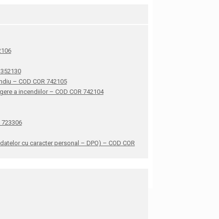
42106
R 352130
ncendiu – COD COR 742105
stingere a incendiilor – COD COR 742104
R 723306
ea datelor cu caracter personal – DPO) – COD COR