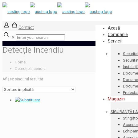
Contact
Acasă
Companie
✕
Servicii
Detecție Incendiu
Securita
Securita
Home
Instalați
Detecție Incendiu
Documen
Afișez singurul rezultat
Document
Docume
Proiecta
Magazin
SIGURANȚĂ LA 
Stingăto
Accesori
Echipame
Accesorii