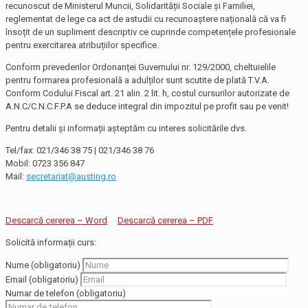
recunoscut de Ministerul Muncii, Solidarității Sociale și Familiei,
reglementat de lege ca act de astudii cu recunoaștere națională că va fi
însoțit de un supliment descriptiv ce cuprinde competențele profesionale
pentru exercitarea atribuțiilor specifice.
Conform prevederilor Ordonanței Guvernului nr. 129/2000, cheltuielile
pentru formarea profesională a adulților sunt scutite de plată T.V.A.
Conform Codului Fiscal art. 21 alin. 2 lit. h, costul cursurilor autorizate de
A.N.C/C.N.C.F.P.A se deduce integral din impozitul pe profit sau pe venit!
Pentru detalii și informații așteptăm cu interes solicitările dvs.
Tel/fax: 021/346 38 75 | 021/346 38 76
Mobil: 0723 356 847
Mail:
secretariat@austing.ro
Descarcă cererea – Word
Descarcă cererea – PDF
Solicită informații curs:
Nume (obligatoriu)
Email (obligatoriu)
Numar de telefon (obligatoriu)