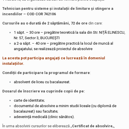
Tehnician pentru sisteme și instalații de limitare și stingere a
incendiilor – COD COR 742106
Cursurile au o durată de 2 săptămâni, 72 de ore
din care:
1 săpt. – 30 ore – pregătire teoretică la sala din Str. NIȚĂ ELINESCU,
Nr. 57, Sector 3, BUCUREȘTI
a 2-a săpt. – 40 ore – pregătire practică la locul de muncă al
angajatului; se realizează proiectul de absolvire
La acesta pot participa angajați ce lucrează în domeniul
instalațiilor.
Condiții de participare la programul de formare
:
absolvent de liceu cu bacalaureat.
Dosarul de înscriere va cuprinde copii de pe:
carte de identitate;
documentul de absolvire a minim studii liceale (cu diplomă de
bacalaureat) sau facultate;
adeverință medicală (clinic sănătos).
În urma absolvirii cursurilor se eliberează „
Certificat de absolvire
„,