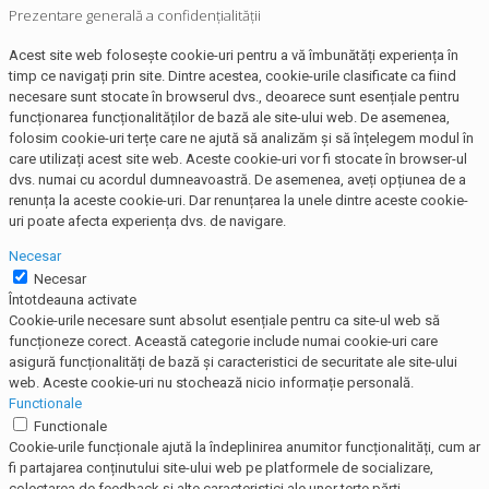
Prezentare generală a confidențialității
Acest site web folosește cookie-uri pentru a vă îmbunătăți experiența în
timp ce navigați prin site. Dintre acestea, cookie-urile clasificate ca fiind
necesare sunt stocate în browserul dvs., deoarece sunt esențiale pentru
funcționarea funcționalităților de bază ale site-ului web. De asemenea,
folosim cookie-uri terțe care ne ajută să analizăm și să înțelegem modul în
care utilizați acest site web. Aceste cookie-uri vor fi stocate în browser-ul
dvs. numai cu acordul dumneavoastră. De asemenea, aveți opțiunea de a
renunța la aceste cookie-uri. Dar renunțarea la unele dintre aceste cookie-
uri poate afecta experiența dvs. de navigare.
Necesar
Necesar
Întotdeauna activate
Cookie-urile necesare sunt absolut esențiale pentru ca site-ul web să
funcționeze corect. Această categorie include numai cookie-uri care
asigură funcționalități de bază și caracteristici de securitate ale site-ului
web. Aceste cookie-uri nu stochează nicio informație personală.
Functionale
Functionale
Cookie-urile funcționale ajută la îndeplinirea anumitor funcționalități, cum ar
fi partajarea conținutului site-ului web pe platformele de socializare,
colectarea de feedback și alte caracteristici ale unor terțe părți.