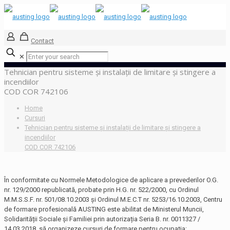
Contact
✕
Tehnician pentru sisteme și instalații de limitare și stingere a
incendiilor
COD COR 742106
Home
Cursuri
Tehnician pentru sisteme și instalații de limitare și stingere a
incendiilor
COD COR 742106
În conformitate cu Normele Metodologice de aplicare a prevederilor O.G.
nr. 129/2000 republicată, probate prin H.G. nr. 522/2000, cu Ordinul
M.M.S.S.F. nr. 501/08.10.2003 și Ordinul M.E.C.T nr. 5253/16.10.2003, Centru
de formare profesională AUSTING este abilitat de Ministerul Muncii,
Solidarității Sociale și Familiei prin autorizația Seria B. nr. 0011327 /
14.03.2018, să organizeze cursuri de formare pentru ocupația: