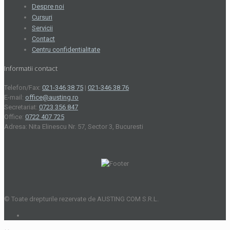
Despre noi
Cursuri
Servicii
Contact
Centru confidentialitate
Informatii contact
Telefon/Fax:
021-346 38 75
|
021-346 38 76
E-mail:
office@austing.ro
Secretariat:
0723 356 847
Office:
0722 407 725
Adresa: Nita Elinescu Nr. 57, Sector 3, Bucuresti
© Toate drepturile rezervate de AUSTING COM S.R.L.