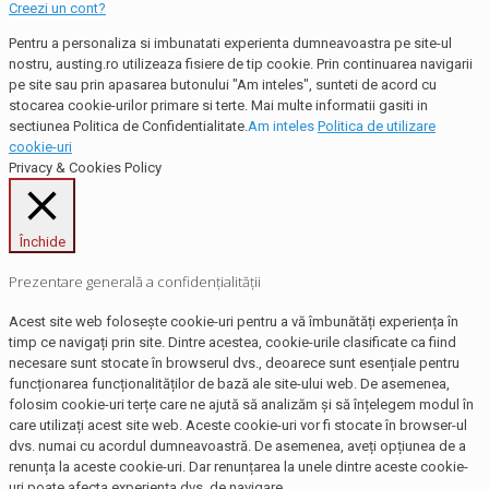
Creezi un cont?
Pentru a personaliza si imbunatati experienta dumneavoastra pe site-ul
nostru, austing.ro utilizeaza fisiere de tip cookie. Prin continuarea navigarii
pe site sau prin apasarea butonului "Am inteles", sunteti de acord cu
stocarea cookie-urilor primare si terte. Mai multe informatii gasiti in
sectiunea Politica de Confidentialitate.
Am inteles
Politica de utilizare
cookie-uri
Privacy & Cookies Policy
Închide
Prezentare generală a confidențialității
Acest site web folosește cookie-uri pentru a vă îmbunătăți experiența în
timp ce navigați prin site. Dintre acestea, cookie-urile clasificate ca fiind
necesare sunt stocate în browserul dvs., deoarece sunt esențiale pentru
funcționarea funcționalităților de bază ale site-ului web. De asemenea,
folosim cookie-uri terțe care ne ajută să analizăm și să înțelegem modul în
care utilizați acest site web. Aceste cookie-uri vor fi stocate în browser-ul
dvs. numai cu acordul dumneavoastră. De asemenea, aveți opțiunea de a
renunța la aceste cookie-uri. Dar renunțarea la unele dintre aceste cookie-
uri poate afecta experiența dvs. de navigare.