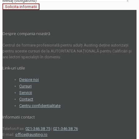
Mesaj (obligatoriu)
Despre compania noastră
Centrul de formare profesională pentru adulți Austing deține autorizații
pentru aceste cursuri de la AUTORITATEA NAȚIONALĂ pentru Calificări și
are lectori specialiști în domeniu.
Link-uri utile
Despre noi
Cursuri
Servicii
Contact
Centru confidentialitate
Informatii contact
Telefon/Fax:
021-346 38 75
|
021-346 38 76
E-mail:
office@austing.ro