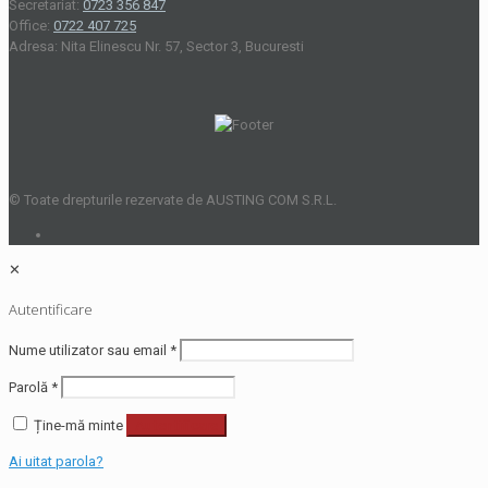
Secretariat:
0723 356 847
Office:
0722 407 725
Adresa: Nita Elinescu Nr. 57, Sector 3, Bucuresti
© Toate drepturile rezervate de AUSTING COM S.R.L.
✕
Autentificare
Nume utilizator sau email
*
Parolă
*
Ține-mă minte
Autentificare
Ai uitat parola?