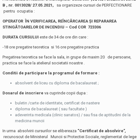
B , nr. 0013028/ 27.05.2021,
sa organizeze cursuri de PERFECTIONARE
pentru ocupatia :
OPERATOR ÎN VERIFICAREA, REÎNCĂRCAREA ŞI REPARAREA
STINGĂTOARELOR DE INCENDIU –
Cod COR
723306
DURATA CURSULUI
este de 34 de ore din care :
-18 ore pregatire teoretica si 16 ore pregatire practica
Pregatirea teoretica se face la sala, in grupe de maxim 20 de persoane,
practica se face la atelierul societatii noastre .
Conditii de participare la programul de formare :
absolvent de liceu cu diploma de bacalaureat ;
Dosarul de inscriere
va cuprinde copii dupa :
buletin /carte de identitate, certificat de nastere
diploma de bacalaureat ( sau facultate )
adeverinta medicala (clinic sanatos) / sau fisa de aptitudini de la
medicina muncii
In urma absolvirii cursurilor se elibereaza
“Certificat de absolvire”
,
recunoscut de Ministerul Muncii si Protectiei Sociale, reglementat de lege