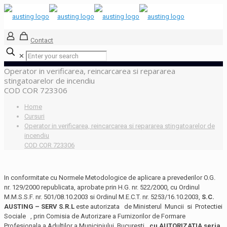
Contact
✕
Operator in verificarea, reincarcarea si repararea
stingatoarelor de incendiu
COD COR 723306
Home
Cursuri
Operator in verificarea, reincarcarea si repararea stingatoarelor de
incendiu
COD COR 723306
In conformitate cu Normele Metodologice de aplicare a prevederilor O.G.
nr. 129/2000 republicata, aprobate prin H.G. nr. 522/2000, cu Ordinul
M.M.S.S.F. nr. 501/08.10.2003 si Ordinul M.E.C.T. nr. 5253/16.10.2003,
S.C.
AUSTING – SERV S.R.L
este autorizata de Ministerul Muncii si Protectiei
Sociale , prin Comisia de Autorizare a Furnizorilor de Formare
Profesionala a Adultilor a Municipiului Bucuresti
,cu AUTORIZATIA seria