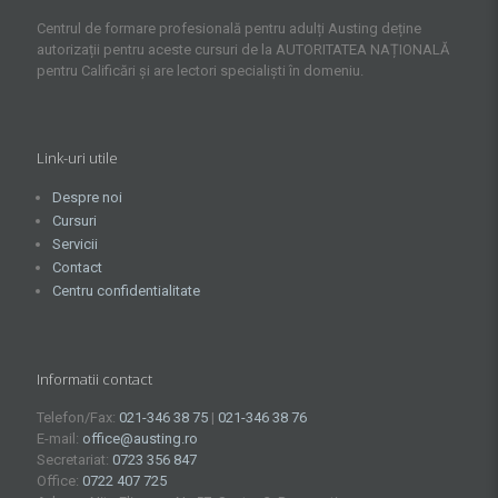
Centrul de formare profesională pentru adulți Austing deține
autorizații pentru aceste cursuri de la AUTORITATEA NAȚIONALĂ
pentru Calificări și are lectori specialiști în domeniu.
Link-uri utile
Despre noi
Cursuri
Servicii
Contact
Centru confidentialitate
Informatii contact
Telefon/Fax:
021-346 38 75
|
021-346 38 76
E-mail:
office@austing.ro
Secretariat:
0723 356 847
Office:
0722 407 725