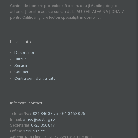
Centrul de formare profesională pentru adulți Austing deține
autorizații pentru aceste cursuri de la AUTORITATEA NAȚIONALĂ
pentru Calificări și are lectori specialiști în domeniu.
Link-uri utile
Despre noi
Cursuri
Servicii
Contact
Centru confidentialitate
Informatii contact
Telefon/Fax:
021-346 38 75
|
021-346 38 76
E-mail:
office@austing.ro
Secretariat:
0723 356 847
Office:
0722 407 725
Adresa: Nita Elinescu Nr. 57, Sector 3, Bucuresti