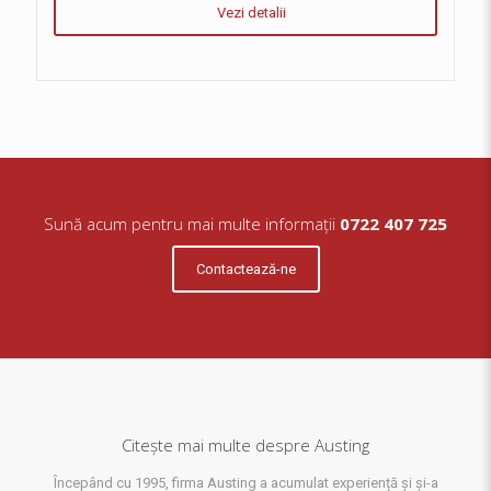
Vezi detalii
Sună acum pentru mai multe informații
0722 407 725
Contactează-ne
Citește mai multe despre Austing
Începând cu 1995, firma Austing a acumulat experiență și și-a