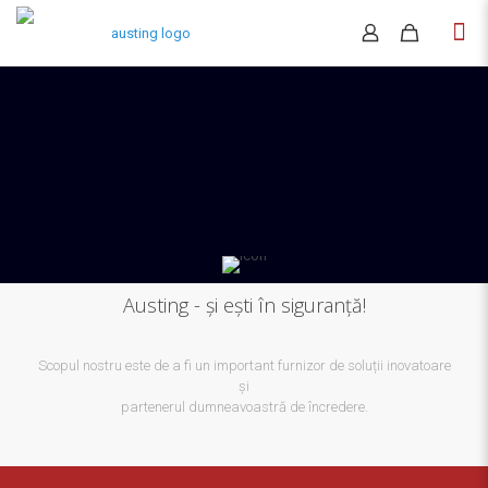
Austing - și ești în siguranță!
Scopul nostru este de a fi un important furnizor de soluții inovatoare
și
partenerul dumneavoastră de încredere.