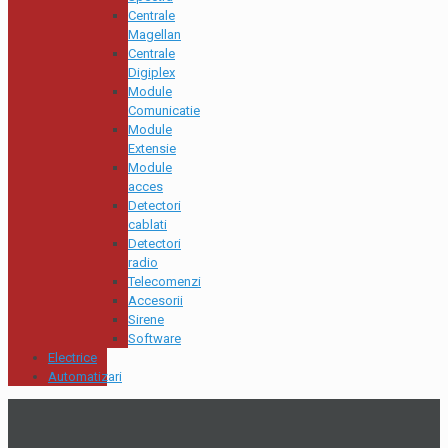
Centrale
Magellan
Centrale
Digiplex
Module
Comunicatie
Module
Extensie
Module
acces
Detectori
cablati
Detectori
radio
Telecomenzi
Accesorii
Sirene
Software
Electrice
Automatizari