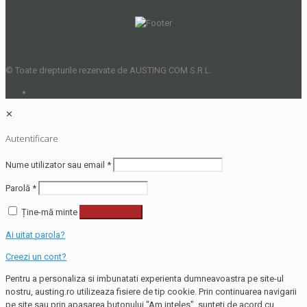
© Toate drepturile rezervate de AUSTING COM S.R.L.
✕
Autentificare
Nume utilizator sau email
*
Parolă
*
Ține-mă minte
Autentificare
Ai uitat parola?
Creezi un cont?
Pentru a personaliza si imbunatati experienta dumneavoastra pe site-ul
nostru, austing.ro utilizeaza fisiere de tip cookie. Prin continuarea navigarii
pe site sau prin apasarea butonului "Am inteles", sunteti de acord cu