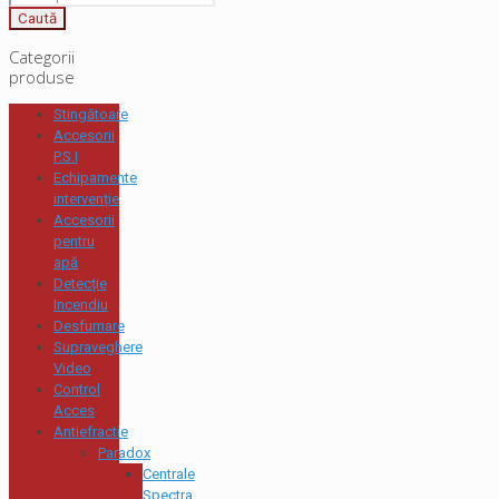
Caută
Categorii
produse
Stingătoare
Accesorii
P.S.I
Echipamente
intervenție
Accesorii
pentru
apă
Detecție
Incendiu
Desfumare
Supraveghere
Video
Control
Acces
Antiefractie
Paradox
Centrale
Spectra