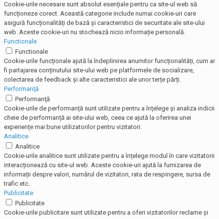
Cookie-urile necesare sunt absolut esențiale pentru ca site-ul web să
funcționeze corect. Această categorie include numai cookie-uri care
asigură funcționalități de bază și caracteristici de securitate ale site-ului
web. Aceste cookie-uri nu stochează nicio informație personală.
Functionale
Functionale
Cookie-urile funcționale ajută la îndeplinirea anumitor funcționalități, cum ar
fi partajarea conținutului site-ului web pe platformele de socializare,
colectarea de feedback și alte caracteristici ale unor terțe părți.
Performanţă
Performanţă
Cookie-urile de performanță sunt utilizate pentru a înțelege și analiza indicii
cheie de performanță ai site-ului web, ceea ce ajută la oferirea unei
experiențe mai bune utilizatorilor pentru vizitatori.
Analitice
Analitice
Cookie-urile analitice sunt utilizate pentru a înțelege modul în care vizitatorii
interacționează cu site-ul web. Aceste cookie-uri ajută la furnizarea de
informații despre valori, numărul de vizitatori, rata de respingere, sursa de
trafic etc.
Publicitate
Publicitate
Cookie-urile publicitare sunt utilizate pentru a oferi vizitatorilor reclame și