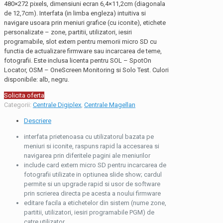
480×272 pixels, dimensiuni ecran 6,4×11,2cm (diagonala
de 12,7cm). Interfata (in limba engleza) intuitiva si
navigare usoara prin meniuri grafice (cu iconite), etichete
personalizate – zone, partitii, utilizatori, iesiri
programabile, slot extern pentru memorii micro SD cu
functia de actualizare firmware sau incarcarea de teme,
fotografii. Este inclusa licenta pentru SOL – SpotOn
Locator, OSM – OneScreen Monitoring si Solo Test. Culori
disponibile: alb, negru.
Solicita oferta
Categorii:
Centrale Digiplex
,
Centrale Magellan
Descriere
interfata prietenoasa cu utilizatorul bazata pe
meniuri si iconite, raspuns rapid la accesarea si
navigarea prin diferitele pagini ale meniurilor
include card extern micro SD pentru incarcarea de
fotografii utilizate in optiunea slide show; cardul
permite si un upgrade rapid si usor de software
prin scrierea directa pe acesta a noului firmware
editare facila a etichetelor din sistem (nume zone,
partitii, utilizatori, iesiri programabile PGM) de
catre utilizator