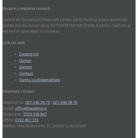
Despre compania noastră
Centrul de formare profesională pentru adulți Austing deține autorizații
pentru aceste cursuri de la AUTORITATEA NAȚIONALĂ pentru Calificări și
are lectori specialiști în domeniu.
Link-uri utile
Despre noi
Cursuri
Servicii
Contact
Centru confidentialitate
Informatii contact
Telefon/Fax:
021-346 38 75
|
021-346 38 76
E-mail:
office@austing.ro
Secretariat:
0723 356 847
Office:
0722 407 725
Adresa: Nita Elinescu Nr. 57, Sector 3, Bucuresti