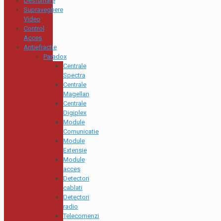
Desfumare
Supraveghere
Video
Control
Acces
Antiefractie
Paradox
Centrale
Spectra
Centrale
Magellan
Centrale
Digiplex
Module
Comunicatie
Module
Extensie
Module
acces
Detectori
cablati
Detectori
radio
Telecomenzi