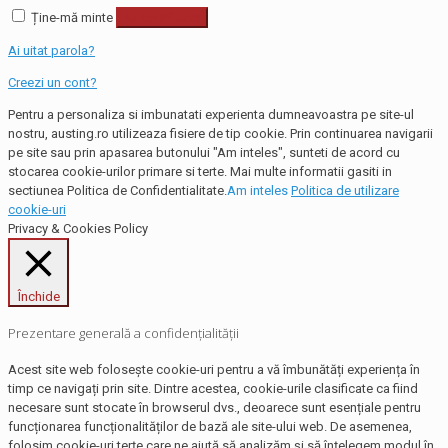
Ține-mă minte
Autentificare
Ai uitat parola?
Creezi un cont?
Pentru a personaliza si imbunatati experienta dumneavoastra pe site-ul
nostru, austing.ro utilizeaza fisiere de tip cookie. Prin continuarea navigarii
pe site sau prin apasarea butonului "Am inteles", sunteti de acord cu
stocarea cookie-urilor primare si terte. Mai multe informatii gasiti in
sectiunea Politica de Confidentialitate.
Am inteles
Politica de utilizare
cookie-uri
Privacy & Cookies Policy
Închide
Prezentare generală a confidențialității
Acest site web folosește cookie-uri pentru a vă îmbunătăți experiența în
timp ce navigați prin site. Dintre acestea, cookie-urile clasificate ca fiind
necesare sunt stocate în browserul dvs., deoarece sunt esențiale pentru
funcționarea funcționalităților de bază ale site-ului web. De asemenea,
folosim cookie-uri terțe care ne ajută să analizăm și să înțelegem modul în