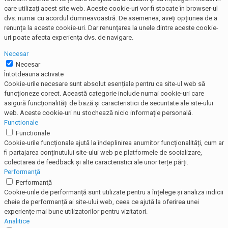
care utilizați acest site web. Aceste cookie-uri vor fi stocate în browser-ul
dvs. numai cu acordul dumneavoastră. De asemenea, aveți opțiunea de a
renunța la aceste cookie-uri. Dar renunțarea la unele dintre aceste cookie-
uri poate afecta experiența dvs. de navigare.
Necesar
Necesar
Întotdeauna activate
Cookie-urile necesare sunt absolut esențiale pentru ca site-ul web să
funcționeze corect. Această categorie include numai cookie-uri care
asigură funcționalități de bază și caracteristici de securitate ale site-ului
web. Aceste cookie-uri nu stochează nicio informație personală.
Functionale
Functionale
Cookie-urile funcționale ajută la îndeplinirea anumitor funcționalități, cum ar
fi partajarea conținutului site-ului web pe platformele de socializare,
colectarea de feedback și alte caracteristici ale unor terțe părți.
Performanţă
Performanţă
Cookie-urile de performanță sunt utilizate pentru a înțelege și analiza indicii
cheie de performanță ai site-ului web, ceea ce ajută la oferirea unei
experiențe mai bune utilizatorilor pentru vizitatori.
Analitice