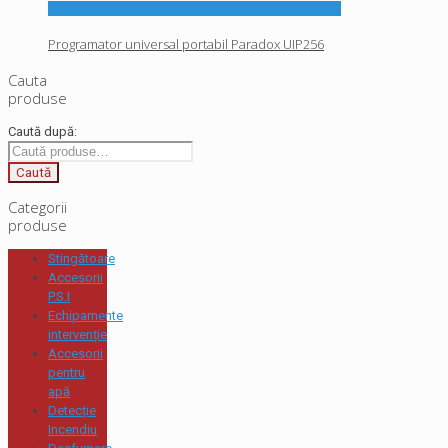
Programator universal portabil Paradox UIP256
Cauta
produse
Caută după:
Caută
Categorii
produse
Stingătoare
Accesorii
P.S.I
Echipamente
intervenție
Accesorii
pentru
apă
Detecție
Incendiu