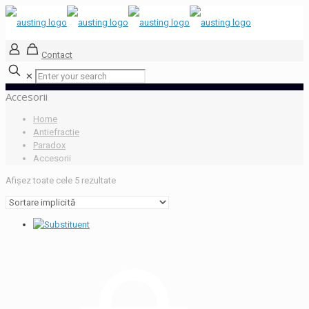
Contact
✕
Accesorii
Home
Antiefractie
Paradox
Accesorii
Afișez toate cele 5 rezultate