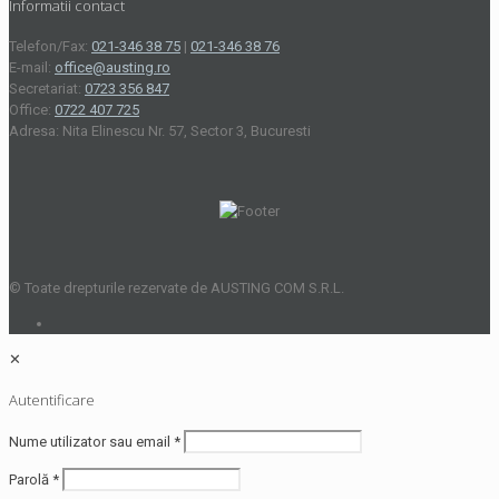
Informatii contact
Telefon/Fax:
021-346 38 75
|
021-346 38 76
E-mail:
office@austing.ro
Secretariat:
0723 356 847
Office:
0722 407 725
Adresa: Nita Elinescu Nr. 57, Sector 3, Bucuresti
© Toate drepturile rezervate de AUSTING COM S.R.L.
✕
Autentificare
Nume utilizator sau email
*
Parolă
*