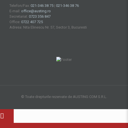
Telefon/Fax:
021-346 38 75
|
021-346 38 76
E-mail:
office@austing.ro
Secretariat:
0723 356 847
Office:
0722 407 725
Adresa: Nita Elinescu Nr. 57, Sector 3, Bucuresti
© Toate drepturile rezervate de AUSTING COM S.R.L.