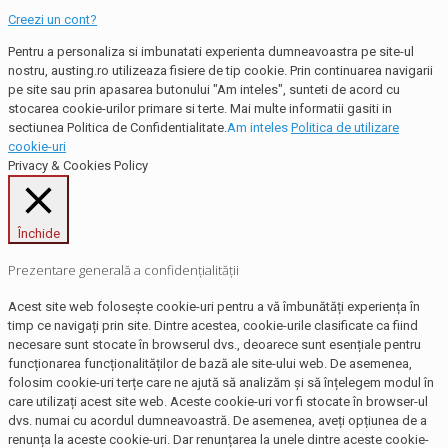
Creezi un cont?
Pentru a personaliza si imbunatati experienta dumneavoastra pe site-ul
nostru, austing.ro utilizeaza fisiere de tip cookie. Prin continuarea navigarii
pe site sau prin apasarea butonului "Am inteles", sunteti de acord cu
stocarea cookie-urilor primare si terte. Mai multe informatii gasiti in
sectiunea Politica de Confidentialitate.
Am inteles
Politica de utilizare
cookie-uri
Privacy & Cookies Policy
Închide
Prezentare generală a confidențialității
Acest site web folosește cookie-uri pentru a vă îmbunătăți experiența în
timp ce navigați prin site. Dintre acestea, cookie-urile clasificate ca fiind
necesare sunt stocate în browserul dvs., deoarece sunt esențiale pentru
funcționarea funcționalităților de bază ale site-ului web. De asemenea,
folosim cookie-uri terțe care ne ajută să analizăm și să înțelegem modul în
care utilizați acest site web. Aceste cookie-uri vor fi stocate în browser-ul
dvs. numai cu acordul dumneavoastră. De asemenea, aveți opțiunea de a
renunța la aceste cookie-uri. Dar renunțarea la unele dintre aceste cookie-