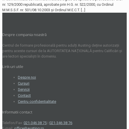
nr. 129/2000 republicată, aprobate prin H.G. nr. 522/2000, cu Ordinul
M.M.S.S.F. nr. 501/08.10.2003 și Ordinul M.E.C.T.
[…]
Despre compania noastră
Centrul de formare profesională pentru adulți Austing deține autorizații
pentru aceste cursuri de la AUTORITATEA NAȚIONALĂ pentru Calificări și
are lectori specialiști în domeniu.
Link-uri utile
Despre noi
Cursuri
Servicii
Contact
Centru confidentialitate
Informatii contact
Telefon/Fax:
021-346 38 75
|
021-346 38 76
E-mail:
office@austing.ro