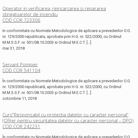
Operator in verificarea, reincarcarea si repararea
stingatoarelor de incendiu
COD COR 723306
In conformitate cu Normele Metodologice de aplicare a prevederilor O.G.
nr. 129/2000 republicata, aprobate prin H.G. nr. 522/2000, cu Ordinul
M.M.S.S.F. nr. 501/08.10.2003 si Ordinul M.E.C.T.
[…]
mai 31, 2018
Servant Pompier
COD COR 541104
În conformitate cu Normele Metodologice de aplicare a prevederilor O.G.
nr. 129/2000 republicată, aprobate prin H.G. nr. 522/2000, cu Ordinul
M.M.S.S.F. nr. 501/08.10.2003 și Ordinul M.E.C.T.
[…]
octombrie 11, 2018
Curs“Responsabil cu protectia datelor cu caracter personal”
(Ofițer pentru securitatea datelor cu caracter personal – DPO)
COD COR 242231
În conformitate cu Normele Metodologice de aplicare a prevederilor O.G.