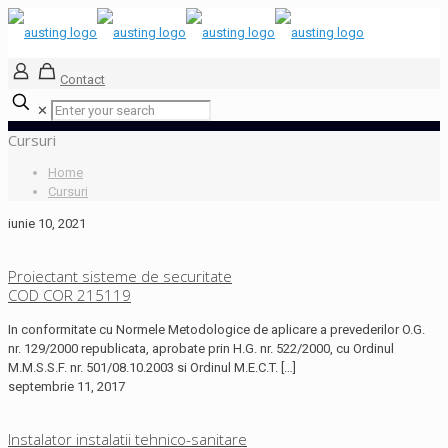
Contact
✕
Cursuri
Home
Cursuri
iunie 10, 2021
Proiectant sisteme de securitate
COD COR 215119
In conformitate cu Normele Metodologice de aplicare a prevederilor O.G.
nr. 129/2000 republicata, aprobate prin H.G. nr. 522/2000, cu Ordinul
M.M.S.S.F. nr. 501/08.10.2003 si Ordinul M.E.C.T.
[…]
septembrie 11, 2017
Instalator instalatii tehnico-sanitare