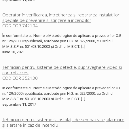
Operator în verificarea, întreţinerea şi repararea instalaţiilor
speciale de prevenire şi stingere a incendiilor
COD COR 742104
În conformitate cu Normele Metodologice de aplicare a prevederilor O.G.
nr. 129/2000 republicată, aprobate prin H.G. nr. 522/2000, cu Ordinul
M.M.S.S.F. nr. 501/08.10.2003 și Ordinul M.E.C.T.
[…]
iunie 10, 2021
Tehnician pentru sisteme de detectie, supraveghere video si
control acces
COD COR 352130
In conformitate cu Normele Metodologice de aplicare a prevederilor O.G.
nr. 129/2000 republicata, aprobate prin H.G. nr. 522/2000, cu Ordinul
M.M.S.S.F. nr. 501/08.10.2003 si Ordinul M.E.C.T.
[…]
septembrie 11, 2017
Tehnician pentru sisteme și instalații de semnalizare, alarmare
și alertare în caz de incendiu