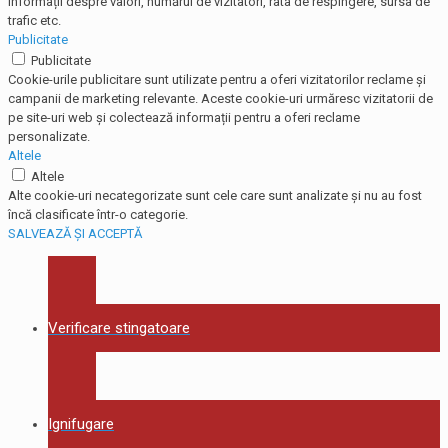
informații despre valori, numărul de vizitatori, rata de respingere, sursa de
trafic etc.
Publicitate
Publicitate
Cookie-urile publicitare sunt utilizate pentru a oferi vizitatorilor reclame și
campanii de marketing relevante. Aceste cookie-uri urmăresc vizitatorii de
pe site-uri web și colectează informații pentru a oferi reclame
personalizate.
Altele
Altele
Alte cookie-uri necategorizate sunt cele care sunt analizate și nu au fost
încă clasificate într-o categorie.
SALVEAZĂ ȘI ACCEPTĂ
Verificare stingatoare
Ignifugare