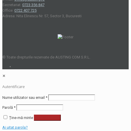
Secretariat:
0723 356 847
Office:
0722 407 725
Adresa: Nita Elinescu Nr. 57, Sector 3, Bucuresti
© Toate drepturile rezervate de AUSTING COM S.R.L.
✕
Autentificare
Nume utilizator sau email
*
Parolă
*
Ține-mă minte
Autentificare
Ai uitat parola?