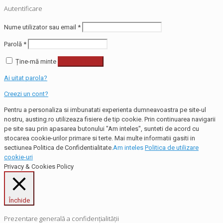
Autentificare
Nume utilizator sau email
*
Parolă
*
Ține-mă minte
Autentificare
Ai uitat parola?
Creezi un cont?
Pentru a personaliza si imbunatati experienta dumneavoastra pe site-ul
nostru, austing.ro utilizeaza fisiere de tip cookie. Prin continuarea navigarii
pe site sau prin apasarea butonului "Am inteles", sunteti de acord cu
stocarea cookie-urilor primare si terte. Mai multe informatii gasiti in
sectiunea Politica de Confidentialitate.
Am inteles
Politica de utilizare
cookie-uri
Privacy & Cookies Policy
Închide
Prezentare generală a confidențialității