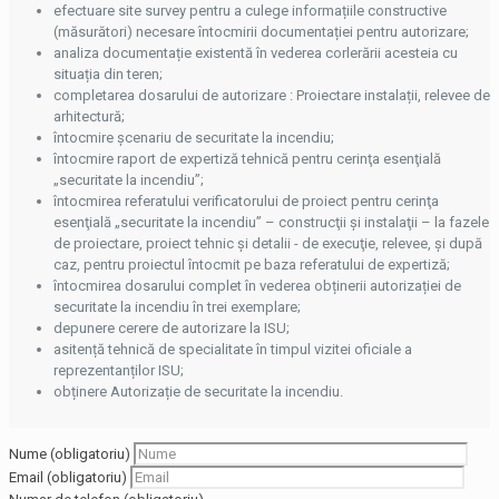
efectuare site survey pentru a culege informațiile constructive
(măsurători) necesare întocmirii documentației pentru autorizare;
analiza documentație existentă în vederea corlerării acesteia cu
situația din teren;
completarea dosarului de autorizare : Proiectare instalații, relevee de
arhitectură;
întocmire șcenariu de securitate la incendiu;
întocmire raport de expertiză tehnică pentru cerinţa esenţială
„securitate la incendiu”;
întocmirea referatului verificatorului de proiect pentru cerinţa
esenţială „securitate la incendiu” – construcţii şi instalaţii – la fazele
de proiectare, proiect tehnic şi detalii - de execuţie, relevee, şi după
caz, pentru proiectul întocmit pe baza referatului de expertiză;
întocmirea dosarului complet în vederea obținerii autorizației de
securitate la incendiu în trei exemplare;
depunere cerere de autorizare la ISU;
asitență tehnică de specialitate în timpul vizitei oficiale a
reprezentanților ISU;
obținere Autorizație de securitate la incendiu.
Nume (obligatoriu)
Email (obligatoriu)