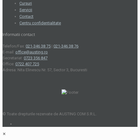
Cursuri
Servicii
Contact
Centru confidentialitate
Informatii contact
Telefon/Fax:
021-346 38 75
|
021-346 38 76
E-mail:
office@austing.ro
Secretariat:
0723 356 847
Office:
0722 407 725
Adresa: Nita Elinescu Nr. 57, Sector 3, Bucuresti
© Toate drepturile rezervate de AUSTING COM S.R.L.
✕