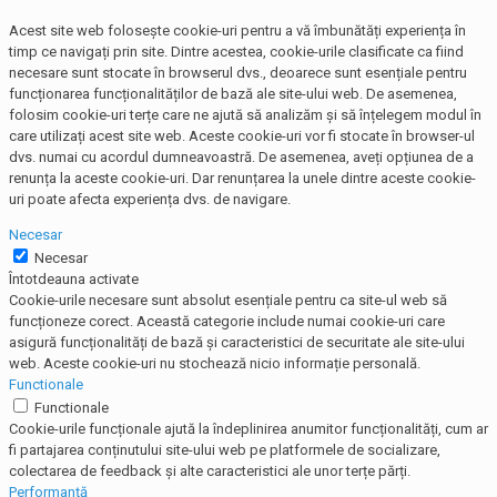
Acest site web folosește cookie-uri pentru a vă îmbunătăți experiența în
timp ce navigați prin site. Dintre acestea, cookie-urile clasificate ca fiind
necesare sunt stocate în browserul dvs., deoarece sunt esențiale pentru
funcționarea funcționalităților de bază ale site-ului web. De asemenea,
folosim cookie-uri terțe care ne ajută să analizăm și să înțelegem modul în
care utilizați acest site web. Aceste cookie-uri vor fi stocate în browser-ul
dvs. numai cu acordul dumneavoastră. De asemenea, aveți opțiunea de a
renunța la aceste cookie-uri. Dar renunțarea la unele dintre aceste cookie-
uri poate afecta experiența dvs. de navigare.
Necesar
Necesar
Întotdeauna activate
Cookie-urile necesare sunt absolut esențiale pentru ca site-ul web să
funcționeze corect. Această categorie include numai cookie-uri care
asigură funcționalități de bază și caracteristici de securitate ale site-ului
web. Aceste cookie-uri nu stochează nicio informație personală.
Functionale
Functionale
Cookie-urile funcționale ajută la îndeplinirea anumitor funcționalități, cum ar
fi partajarea conținutului site-ului web pe platformele de socializare,
colectarea de feedback și alte caracteristici ale unor terțe părți.
Performanţă