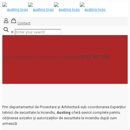
Contact
✕
Sună acum pentru mai multe informații
0722 407 725
Contactează-ne
Prin departamentul de Proiectare și Arhitectură sub coordonarea Experților
tehnici de securitate la Incendiu,
Austing
oferă sevicii complete pentru
obținerea avizelor și autorizațiilor de securitate la incendiu după cum
urmează: