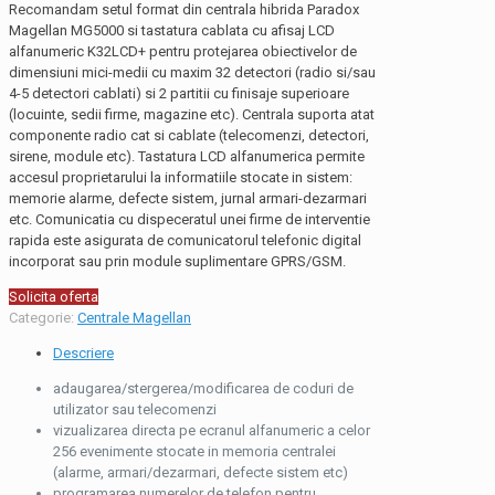
Recomandam setul format din centrala hibrida Paradox
Magellan MG5000 si tastatura cablata cu afisaj LCD
alfanumeric K32LCD+ pentru protejarea obiectivelor de
dimensiuni mici-medii cu maxim 32 detectori (radio si/sau
4-5 detectori cablati) si 2 partitii cu finisaje superioare
(locuinte, sedii firme, magazine etc). Centrala suporta atat
componente radio cat si cablate (telecomenzi, detectori,
sirene, module etc). Tastatura LCD alfanumerica permite
accesul proprietarului la informatiile stocate in sistem:
memorie alarme, defecte sistem, jurnal armari-dezarmari
etc. Comunicatia cu dispeceratul unei firme de interventie
rapida este asigurata de comunicatorul telefonic digital
incorporat sau prin module suplimentare GPRS/GSM.
Solicita oferta
Categorie:
Centrale Magellan
Descriere
adaugarea/stergerea/modificarea de coduri de
utilizator sau telecomenzi
vizualizarea directa pe ecranul alfanumeric a celor
256 evenimente stocate in memoria centralei
(alarme, armari/dezarmari, defecte sistem etc)
programarea numerelor de telefon pentru