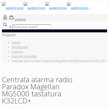
Contact
✕
Magazin
Home
Antiefractie
Paradox
Centrale Magellan
Centrala alarma radio Paradox Magellan MG5000 tastatura K32LCD+
Centrala alarma radio
Paradox Magellan
MG5000 tastatura
K32LCD+