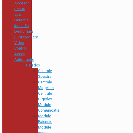
Accesorii
pentru
apă
Detecție
Incendiu
Desfumare
Supraveghere
Video
Control
Acces
Antiefractie
Paradox
Centrale
Spectra
Centrale
Magellan
Centrale
Digiplex
Module
Comunicatie
Module
Extensie
Module
acces