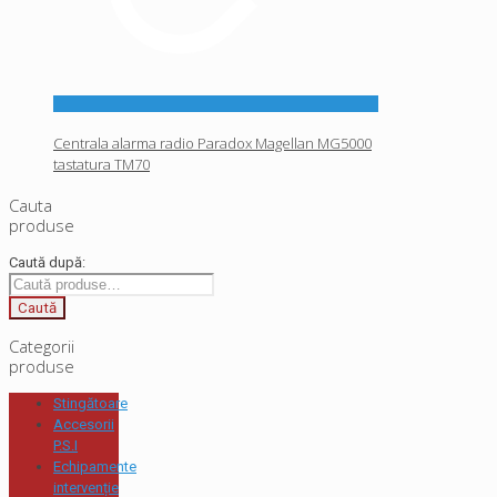
Centrala alarma radio Paradox Magellan MG5000
tastatura TM70
Cauta
produse
Caută după:
Caută
Categorii
produse
Stingătoare
Accesorii
P.S.I
Echipamente
intervenție