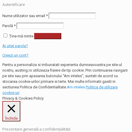
Autentificare
Nume utilizator sau email
*
Parolă
*
Ține-mă minte
Autentificare
Ai uitat parola?
Creezi un cont?
Pentru a personaliza si imbunatati experienta dumneavoastra pe site-ul
nostru, austing.ro utilizeaza fisiere de tip cookie. Prin continuarea navigarii
pe site sau prin apasarea butonului "Am inteles", sunteti de acord cu
stocarea cookie-urilor primare si terte. Mai multe informatii gasiti in
sectiunea Politica de Confidentialitate.
Am inteles
Politica de utilizare
cookie-uri
Privacy & Cookies Policy
Închide
Prezentare generală a confidențialității