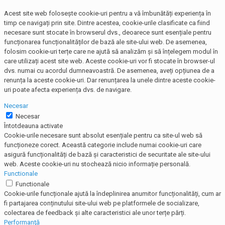
Acest site web folosește cookie-uri pentru a vă îmbunătăți experiența în
timp ce navigați prin site. Dintre acestea, cookie-urile clasificate ca fiind
necesare sunt stocate în browserul dvs., deoarece sunt esențiale pentru
funcționarea funcționalităților de bază ale site-ului web. De asemenea,
folosim cookie-uri terțe care ne ajută să analizăm și să înțelegem modul în
care utilizați acest site web. Aceste cookie-uri vor fi stocate în browser-ul
dvs. numai cu acordul dumneavoastră. De asemenea, aveți opțiunea de a
renunța la aceste cookie-uri. Dar renunțarea la unele dintre aceste cookie-
uri poate afecta experiența dvs. de navigare.
Necesar
Necesar
Întotdeauna activate
Cookie-urile necesare sunt absolut esențiale pentru ca site-ul web să
funcționeze corect. Această categorie include numai cookie-uri care
asigură funcționalități de bază și caracteristici de securitate ale site-ului
web. Aceste cookie-uri nu stochează nicio informație personală.
Functionale
Functionale
Cookie-urile funcționale ajută la îndeplinirea anumitor funcționalități, cum ar
fi partajarea conținutului site-ului web pe platformele de socializare,
colectarea de feedback și alte caracteristici ale unor terțe părți.
Performanţă