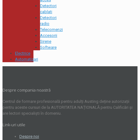
Detectori
cablati
Detectori
radio
Telecomenzi
Accesorii
Sirene
Software
Electrice
Automatizari
Despre compania noastră
Centrul de formare profesională pentru adulți Austing deține autorizații
pentru aceste cursuri de la AUTORITATEA NAȚIONALĂ pentru Calificări și
are lectori specialiști în domeniu.
Link-uri utile
Despre noi