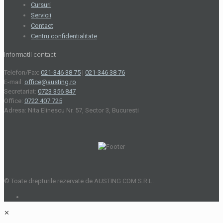
Cursuri
Servicii
Contact
Centru confidentialitate
Informatii contact
Telefon/Fax:
021-346 38 75
|
021-346 38 76
E-mail:
office@austing.ro
Secretariat:
0723 356 847
Office:
0722 407 725
Adresa: Nita Elinescu Nr. 57, Sector 3, Bucuresti
© Toate drepturile rezervate de AUSTING COM S.R.L.
✕