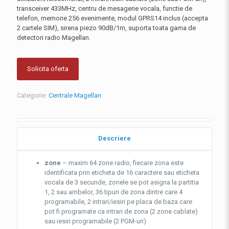
transceiver 433MHz, centru de mesagerie vocala, functie de
telefon, memorie 256 evenimente, modul GPRS14 inclus (accepta
2 cartele SIM), sirena piezo 90dB/1m, suporta toata gama de
detectori radio Magellan.
Solicita oferta
Categorie:
Centrale Magellan
Descriere
zone
– maxim 64 zone radio, fiecare zona este
identificata prin eticheta de 16 caractere sau eticheta
vocala de 3 secunde, zonele se pot asigna la partitia
1, 2 sau ambelor, 36 tipuri de zona dintre care 4
programabile, 2 intrari/iesiri pe placa de baza care
pot fi programate ca intrari de zona (2 zone cablate)
sau iesiri programabile (2 PGM-uri)