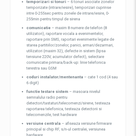
temporizari si tonuri
– 6 tonuri asociate zonelor
temporizate (intrare/iesire), temporizari cuprinse
intre 0-255sec pentru zonele de intrare/iesire, 0-
255min pentru timpul de sirena
comunicatie
– maxim 8 numere de telefon (8
utilizatori), raportare vocala a evenimentelor,
raportare prin SMS, raportari evenimente legate de
starea partitiilor/zonelor, panici, armari/dezarmari,
utilizatori (maxim 32), defecte in sistem (lipsa
tensiune 220V, acumulator defect), selectare
comunicatie primara/back-up: linie telefonica
terestra sau GSM
coduri instalator/mentenanta
– cate 1 cod (4 sau
6 digit)
functie testare sistem
– masoara nivelul
semnalului radio pentru
detectori/tastaturi/telecomenzi/sirene, testeaza
raportarea telefonica, testeaza detectorii si
telecomenzile, test hardware
versiune centrala
– afiseaza versiune firmware
principal si chip RF, s/n-ul centralei, versiunea
hardware