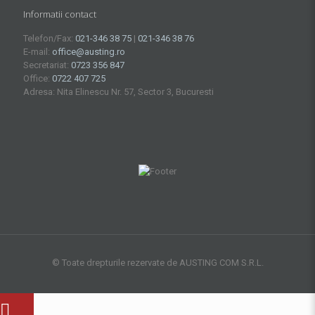
Informatii contact
Telefon/Fax:
021-346 38 75
|
021-346 38 76
E-mail:
office@austing.ro
Secretariat:
0723 356 847
Office:
0722 407 725
Adresa: Nita Elinescu Nr. 57, Sector 3, Bucuresti
© Toate drepturile rezervate de AUSTING COM S.R.L.