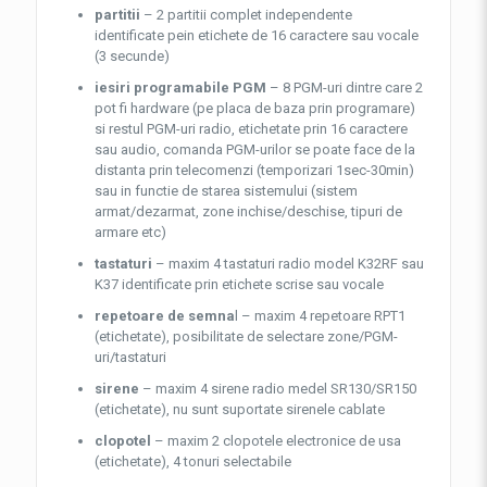
partitii
– 2 partitii complet independente
identificate pein etichete de 16 caractere sau vocale
(3 secunde)
iesiri programabile PGM
– 8 PGM-uri dintre care 2
pot fi hardware (pe placa de baza prin programare)
si restul PGM-uri radio, etichetate prin 16 caractere
sau audio, comanda PGM-urilor se poate face de la
distanta prin telecomenzi (temporizari 1sec-30min)
sau in functie de starea sistemului (sistem
armat/dezarmat, zone inchise/deschise, tipuri de
armare etc)
tastaturi
– maxim 4 tastaturi radio model K32RF sau
K37 identificate prin etichete scrise sau vocale
repetoare de semna
l – maxim 4 repetoare RPT1
(etichetate), posibilitate de selectare zone/PGM-
uri/tastaturi
sirene
– maxim 4 sirene radio medel SR130/SR150
(etichetate), nu sunt suportate sirenele cablate
clopotel
– maxim 2 clopotele electronice de usa
(etichetate), 4 tonuri selectabile