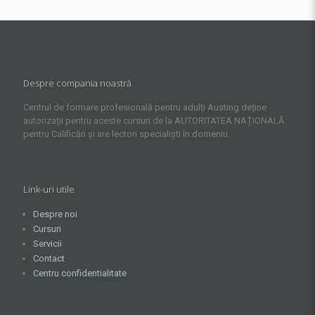
Despre compania noastră
Centrul de formare profesională pentru adulți Austing deține
autorizații pentru aceste cursuri de la AUTORITATEA NAȚIONALĂ
pentru Calificări și are lectori specialiști în domeniu.
Link-uri utile
Despre noi
Cursuri
Servicii
Contact
Centru confidentialitate