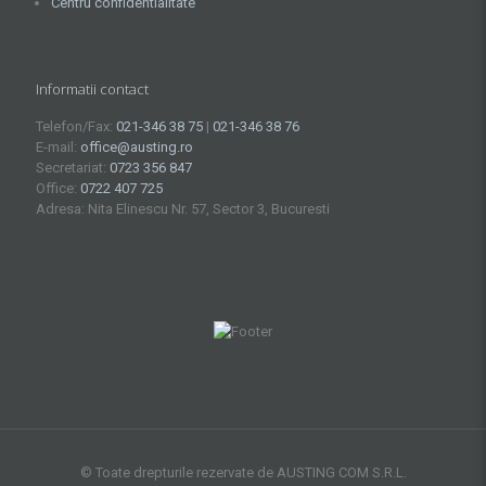
Centru confidentialitate
Informatii contact
Telefon/Fax:
021-346 38 75
|
021-346 38 76
E-mail:
office@austing.ro
Secretariat:
0723 356 847
Office:
0722 407 725
Adresa: Nita Elinescu Nr. 57, Sector 3, Bucuresti
© Toate drepturile rezervate de AUSTING COM S.R.L.