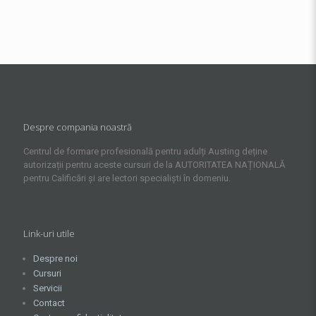
Despre compania noastră
Centrul de formare profesională pentru adulți Austing deține
autorizații pentru aceste cursuri de la AUTORITATEA NAȚIONALĂ
pentru Calificări și are lectori specialiști în domeniu.
Link-uri utile
Despre noi
Cursuri
Servicii
Contact