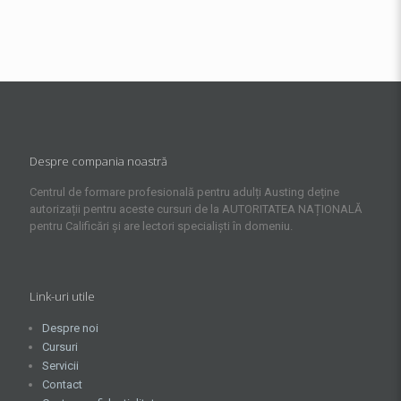
Despre compania noastră
Centrul de formare profesională pentru adulți Austing deține
autorizații pentru aceste cursuri de la AUTORITATEA NAȚIONALĂ
pentru Calificări și are lectori specialiști în domeniu.
Link-uri utile
Despre noi
Cursuri
Servicii
Contact