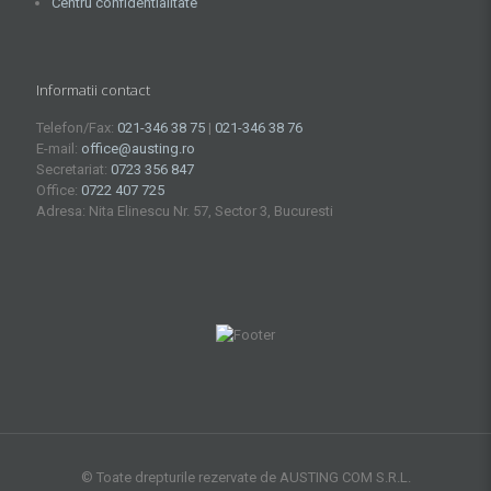
Centru confidentialitate
Informatii contact
Telefon/Fax:
021-346 38 75
|
021-346 38 76
E-mail:
office@austing.ro
Secretariat:
0723 356 847
Office:
0722 407 725
Adresa: Nita Elinescu Nr. 57, Sector 3, Bucuresti
© Toate drepturile rezervate de AUSTING COM S.R.L.