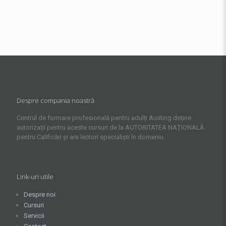
Despre compania noastră
Centrul de formare profesională pentru adulți Austing deține
autorizații pentru aceste cursuri de la AUTORITATEA NAȚIONALĂ
pentru Calificări și are lectori specialiști în domeniu.
Link-uri utile
Despre noi
Cursuri
Servicii