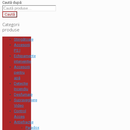
Caută după:
Caută
Categorii
produse
Stingătoare
Accesorii
P.S.I
Echipamente
intervenție
Accesorii
pentru
apă
Detecție
Incendiu
Desfumare
Supraveghere
Video
Control
Acces
Antiefractie
Paradox