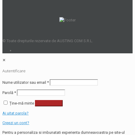
© Toate drepturile rezervate de AUSTING COM S.R.L.
✕
Autentificare
Nume utilizator sau email
*
Parolă
*
Ține-mă minte
Autentificare
Ai uitat parola?
Creezi un cont?
Pentru a personaliza si imbunatati experienta dumneavoastra pe site-ul