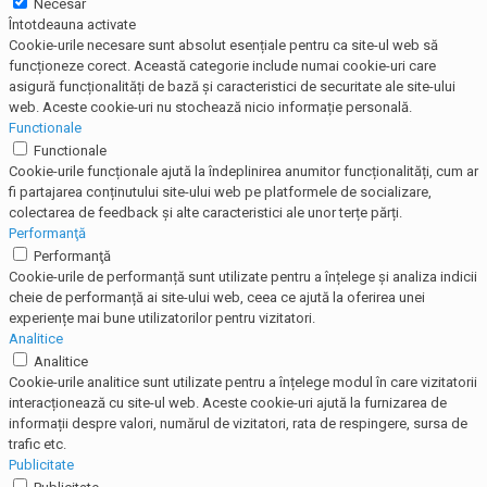
Necesar
Întotdeauna activate
Cookie-urile necesare sunt absolut esențiale pentru ca site-ul web să
funcționeze corect. Această categorie include numai cookie-uri care
asigură funcționalități de bază și caracteristici de securitate ale site-ului
web. Aceste cookie-uri nu stochează nicio informație personală.
Functionale
Functionale
Cookie-urile funcționale ajută la îndeplinirea anumitor funcționalități, cum ar
fi partajarea conținutului site-ului web pe platformele de socializare,
colectarea de feedback și alte caracteristici ale unor terțe părți.
Performanţă
Performanţă
Cookie-urile de performanță sunt utilizate pentru a înțelege și analiza indicii
cheie de performanță ai site-ului web, ceea ce ajută la oferirea unei
experiențe mai bune utilizatorilor pentru vizitatori.
Analitice
Analitice
Cookie-urile analitice sunt utilizate pentru a înțelege modul în care vizitatorii
interacționează cu site-ul web. Aceste cookie-uri ajută la furnizarea de
informații despre valori, numărul de vizitatori, rata de respingere, sursa de
trafic etc.
Publicitate