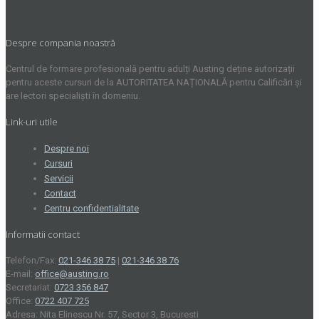
Despre compania noastră
Centrul de formare profesională pentru adulți Austing deține autorizații
pentru aceste cursuri de la AUTORITATEA NAȚIONALĂ pentru Calificări și
are lectori specialiști în domeniu.
Link-uri utile
Despre noi
Cursuri
Servicii
Contact
Centru confidentialitate
Informatii contact
Telefon/Fax:
021-346 38 75
|
021-346 38 76
E-mail:
office@austing.ro
Secretariat:
0723 356 847
Office:
0722 407 725
Adresa: Nita Elinescu Nr. 57, Sector 3, Bucuresti