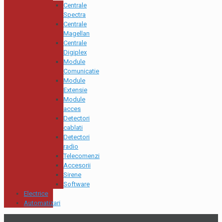
Centrale
Spectra
Centrale
Magellan
Centrale
Digiplex
Module
Comunicatie
Module
Extensie
Module
acces
Detectori
cablati
Detectori
radio
Telecomenzi
Accesorii
Sirene
Software
Electrice
Automatizari