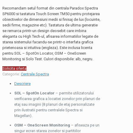
Recomandam setul format din centrala Paradox Spectra
SP6000 si tastatura Touch Screen TM50 pentru protejarea
obiectivelor de dimensiuni medii si finisaj de lux (locuinte,
sedii firme, magazine etc). Tastatura de ultima generatie
se remarca printr-un design deosebit care imbina
eleganta cu High Tech-ul, afisarea informatiilor legate de
starea sistemului facandu-se printr-o interfata grafica
prietenoasa si intuitiva (engleza). Este inclusa licenta
pentru SOL – SpotOn Locator, OSM – OneScreen
Monitoring si Solo Test. Culori disponibile: alb, negru.
Solicita oferta
Categorie:
Centrale Spectra
Descriere
SOL – SpotOn Locator
– permite utilizatorului
verificarea grafica a locatiei zonelor prin planuri de
etaj sau imagini (8 planuri de etaj personalizate
prin ilustratii pentru centralele Spectra si
Magellan).
OSM – OneScreen Monitoring
– afiseaza pe un
singur ecran starea zonelor si partitiilor