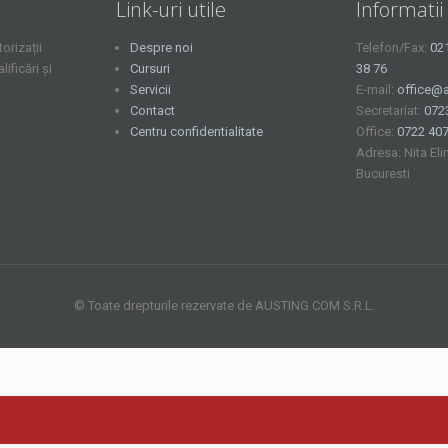
Link-uri utile
Informatii
orizații
Despre noi
Telefon/Fax:
02
ficări și
Cursuri
38 76
Servicii
E-mail:
office@a
Contact
Secretariat:
072
Centru confidentialitate
Office:
0722 407
Adresa: Nita Eli
Bucuresti
© Toate drepturile rezervate de AUSTING COM S.R.L.