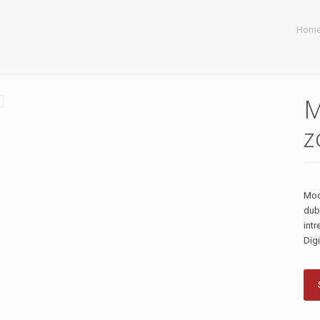
Hom
M
z
Mod
dub
int
Dig