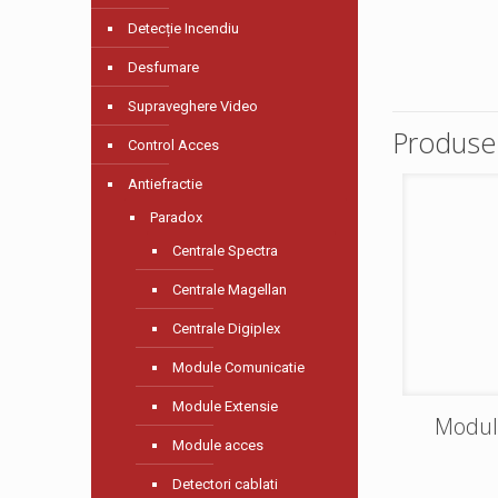
Detecție Incendiu
Desfumare
Supraveghere Video
Produse 
Control Acces
Antiefractie
Paradox
Centrale Spectra
Centrale Magellan
Centrale Digiplex
Module Comunicatie
Module Extensie
Modul
Module acces
Detectori cablati