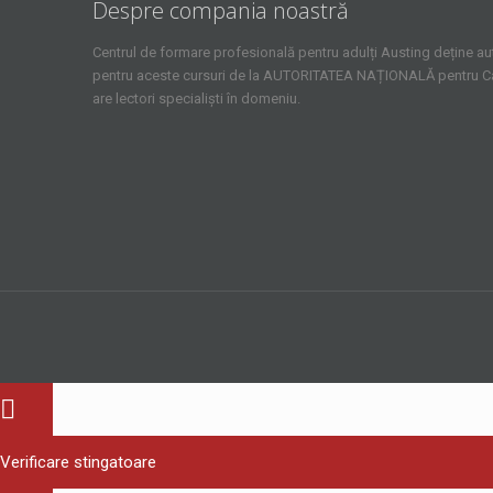
Despre compania noastră
Centrul de formare profesională pentru adulți Austing deține aut
pentru aceste cursuri de la AUTORITATEA NAȚIONALĂ pentru Cali
are lectori specialiști în domeniu.
Verificare stingatoare