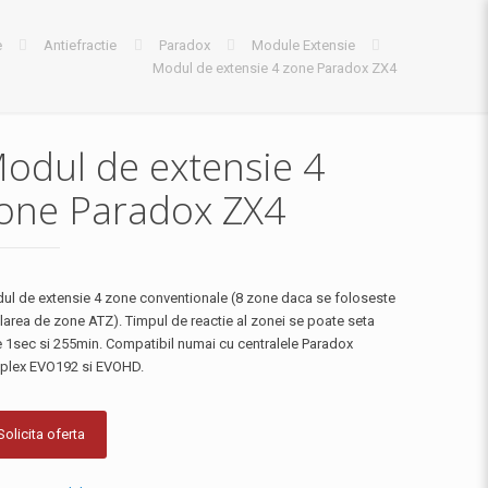
e
Antiefractie
Paradox
Module Extensie
Modul de extensie 4 zone Paradox ZX4
odul de extensie 4
one Paradox ZX4
ul de extensie 4 zone conventionale (8 zone daca se foloseste
larea de zone ATZ). Timpul de reactie al zonei se poate seta
re 1sec si 255min. Compatibil numai cu centralele Paradox
iplex EVO192 si EVOHD.
Solicita oferta