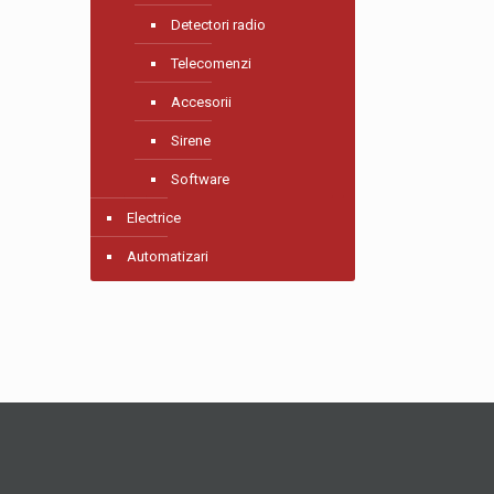
Detectori radio
Telecomenzi
Accesorii
Sirene
Software
Electrice
Automatizari