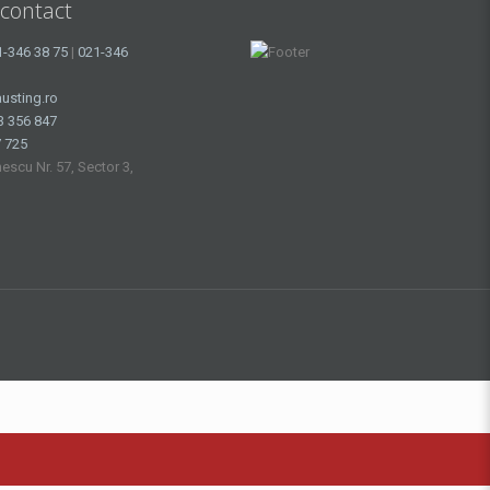
 contact
1-346 38 75
|
021-346
usting.ro
3 356 847
 725
nescu Nr. 57, Sector 3,