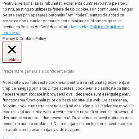
Pentru a personaliza si imbunatati experienta dumneavoastra pe site-ul
nostru, austing.ro utilizeaza fisiere de tip cookie. Prin continuarea navigarii
pe site sau prin apasarea butonului "Am inteles", sunteti de acord cu
stocarea cookie-urilor primare si terte. Mai multe informatii gasiti in
sectiunea Politica de Confidentialitate.
Am inteles
Politica de utilizare
cookie-uri
Privacy & Cookies Policy
Închide
Prezentare generală a confidențialității
Acest site web folosește cookie-uri pentru a vă îmbunătăți experiența în
timp ce navigați prin site. Dintre acestea, cookie-urile clasificate ca fiind
necesare sunt stocate în browserul dvs., deoarece sunt esențiale pentru
funcționarea funcționalităților de bază ale site-ului web. De asemenea,
folosim cookie-uri terțe care ne ajută să analizăm și să înțelegem modul în
care utilizați acest site web. Aceste cookie-uri vor fi stocate în browser-ul
dvs. numai cu acordul dumneavoastră. De asemenea, aveți opțiunea de a
renunța la aceste cookie-uri. Dar renunțarea la unele dintre aceste cookie-
uri poate afecta experiența dvs. de navigare.