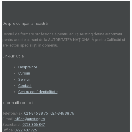
Despre compania noastră
Centrul de formare profesională pentru adulți Austing deține autorizații
pentru aceste cursuri de la AUTORITATEA NAȚIONALĂ pentru Calificări și
are lectori specialiști în domeniu.
Link-uri utile
Despre noi
Cursuri
Servicii
Contact
Centru confidentialitate
Informatii contact
Telefon/Fax:
021-346 38 75
|
021-346 38 76
E-mail:
office@austing.ro
Secretariat:
0723 356 847
Office:
0722 407 725