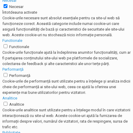
Necesar
Necesar
Întotdeauna activate
Cookie-urile necesare sunt absolut esențiale pentru ca site-ul web să
funcționeze corect. Această categorie include numai cookie-uri care
asigură funcționalități de bază și caracteristici de securitate ale site-ului
web. Aceste cookie-uri nu stochează nicio informație personală.
Functionale
Functionale
Cookie-urile funcționale ajută la îndeplinirea anumitor funcționalități, cum ar
fi partajarea conținutului site-ului web pe platformele de socializare,
colectarea de feedback și alte caracteristici ale unor terțe părți.
Performanţă
Performanţă
Cookie-urile de performanță sunt utilizate pentru a înțelege și analiza indicii
cheie de performanță ai site-ului web, ceea ce ajută la oferirea unei
experiențe mai bune utilizatorilor pentru vizitatori.
Analitice
Analitice
Cookie-urile analitice sunt utilizate pentru a înțelege modul în care vizitatorii
interacționează cu site-ul web. Aceste cookie-uri ajută la furnizarea de
informații despre valori, numărul de vizitatori, rata de respingere, sursa de
trafic etc.
Publicitate