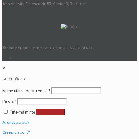
Adresa: Nita Elinescu Nr. 57, Sector 3, Bucuresti
© Toate drepturile rezervate de AUSTING COM S.R.L.
✕
Autentificare
Nume utilizator sau email
*
Parolă
*
Ține-mă minte
Autentificare
Ai uitat parola?
Creezi un cont?