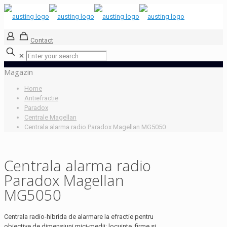
Contact
✕
Magazin
Home
Antiefractie
Paradox
Centrale Magellan
Centrala alarma radio Paradox Magellan MG5050
Centrala alarma radio
Paradox Magellan
MG5050
Centrala radio-hibrida de alarmare la efractie pentru
obiective de dimensiuni mici-medii: locuinte, firme si