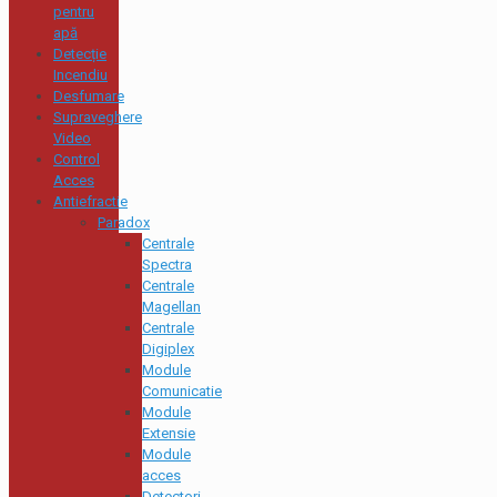
pentru
apă
Detecție
Incendiu
Desfumare
Supraveghere
Video
Control
Acces
Antiefractie
Paradox
Centrale
Spectra
Centrale
Magellan
Centrale
Digiplex
Module
Comunicatie
Module
Extensie
Module
acces
Detectori