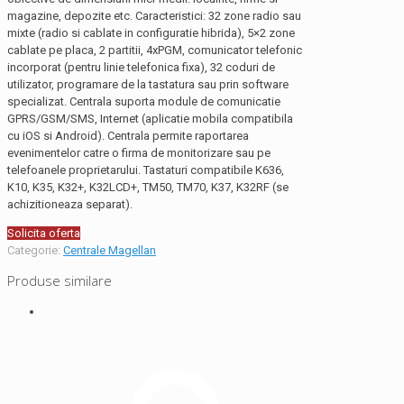
magazine, depozite etc. Caracteristici: 32 zone radio sau
mixte (radio si cablate in configuratie hibrida), 5×2 zone
cablate pe placa, 2 partitii, 4xPGM, comunicator telefonic
incorporat (pentru linie telefonica fixa), 32 coduri de
utilizator, programare de la tastatura sau prin software
specializat. Centrala suporta module de comunicatie
GPRS/GSM/SMS, Internet (aplicatie mobila compatibila
cu iOS si Android). Centrala permite raportarea
evenimentelor catre o firma de monitorizare sau pe
telefoanele proprietarului. Tastaturi compatibile K636,
K10, K35, K32+, K32LCD+, TM50, TM70, K37, K32RF (se
achizitioneaza separat).
Solicita oferta
Categorie:
Centrale Magellan
Produse similare