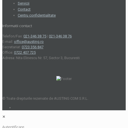
Servicii
Contact
Centru confidentialitate
Informatii contact
Telefon/Fax:
021-346 38 75
|
021-346 38 76
E-mail:
office@austing.ro
Secretariat:
0723 356 847
Office:
0722 407 725
Adresa: Nita Elinescu Nr. 57, Sector 3, Bucuresti
© Toate drepturile rezervate de AUSTING COM S.R.L.
✕
Autentificare