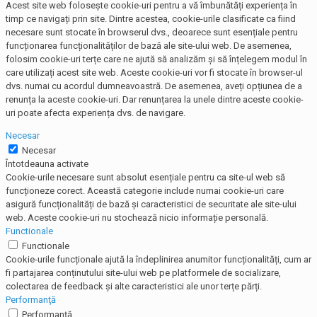
Acest site web folosește cookie-uri pentru a vă îmbunătăți experiența în
timp ce navigați prin site. Dintre acestea, cookie-urile clasificate ca fiind
necesare sunt stocate în browserul dvs., deoarece sunt esențiale pentru
funcționarea funcționalităților de bază ale site-ului web. De asemenea,
folosim cookie-uri terțe care ne ajută să analizăm și să înțelegem modul în
care utilizați acest site web. Aceste cookie-uri vor fi stocate în browser-ul
dvs. numai cu acordul dumneavoastră. De asemenea, aveți opțiunea de a
renunța la aceste cookie-uri. Dar renunțarea la unele dintre aceste cookie-
uri poate afecta experiența dvs. de navigare.
Necesar
Necesar
Întotdeauna activate
Cookie-urile necesare sunt absolut esențiale pentru ca site-ul web să
funcționeze corect. Această categorie include numai cookie-uri care
asigură funcționalități de bază și caracteristici de securitate ale site-ului
web. Aceste cookie-uri nu stochează nicio informație personală.
Functionale
Functionale
Cookie-urile funcționale ajută la îndeplinirea anumitor funcționalități, cum ar
fi partajarea conținutului site-ului web pe platformele de socializare,
colectarea de feedback și alte caracteristici ale unor terțe părți.
Performanţă
Performanţă