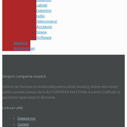
cablati
Detectori
radio
Telecomenzi
Accesorii
Sirene
Software
Electrice
Automatizari
Despre compania noastră
Centrul de formare profesională pentru adulți Austing deține autorizații
pentru aceste cursuri de la AUTORITATEA NAȚIONALĂ pentru Calificări și
are lectori specialiști în domeniu.
Link-uri utile
Despre noi
Cursuri