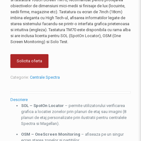
obiectivelor de dimensiuni mici-medii si finisaje de lux (locuinte,
sedii firme, magazine etc). Tastatura cu ecran de 7inch (18cm)
imbina eleganta cu High Tech-ul, afisarea informatiilor legate de
starea sistemului facandu-se printr-o interfata grafica prietenoasa
si intuitiva (engleza). Tastatura TM70 este disponibila cu rama alba
si are inclusa licenta pentru SOL (SpotOn Locator), OSM (One
Screen Monitoring) si Solo Test.
Solicita oferta
Categorie:
Centrale Spectra
Descriere
SOL – SpotOn Locator
– permite utilizatorului verificarea
grafica a locatiei zonelor prin planuri de etaj sau imagini (8
planuri de etaj personalizate prin ilustratii pentru centralele
Spectra si Magellan).
OSM – OneScreen Monitoring
– afiseaza pe un singur
ecran starea zonelor si partitiilor