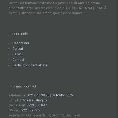
Centrul de formare profesională pentru adulți Austing deține
autorizații pentru aceste cursuri de la AUTORITATEA NAȚIONALĂ
pentru Calificări și are lectori specialiști în domeniu.
Link-uri utile
Despre noi
Cursuri
Servicii
Contact
Centru confidentialitate
Informatii contact
Telefon/Fax:
021-346 38 75
|
021-346 38 76
E-mail:
office@austing.ro
Secretariat:
0723 356 847
Office:
0722 407 725
Adresa: Nita Elinescu Nr. 57, Sector 3, Bucuresti