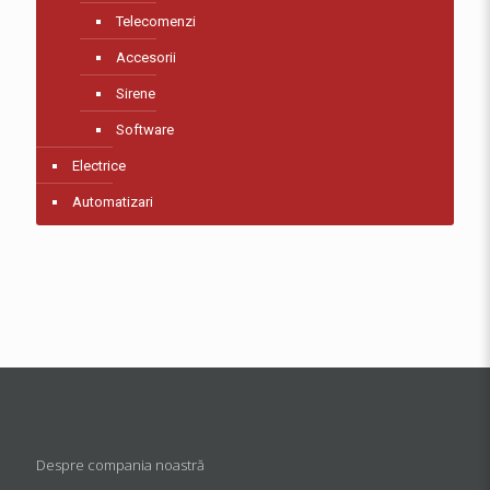
Telecomenzi
Accesorii
Sirene
Software
Electrice
Automatizari
Despre compania noastră