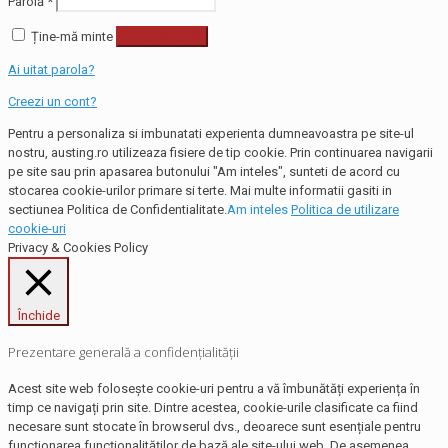
Parolă
*
Ține-mă minte
Autentificare
Ai uitat parola?
Creezi un cont?
Pentru a personaliza si imbunatati experienta dumneavoastra pe site-ul
nostru, austing.ro utilizeaza fisiere de tip cookie. Prin continuarea navigarii
pe site sau prin apasarea butonului "Am inteles", sunteti de acord cu
stocarea cookie-urilor primare si terte. Mai multe informatii gasiti in
sectiunea Politica de Confidentialitate.
Am inteles
Politica de utilizare
cookie-uri
Privacy & Cookies Policy
Închide
Prezentare generală a confidențialității
Acest site web folosește cookie-uri pentru a vă îmbunătăți experiența în
timp ce navigați prin site. Dintre acestea, cookie-urile clasificate ca fiind
necesare sunt stocate în browserul dvs., deoarece sunt esențiale pentru
funcționarea funcționalităților de bază ale site-ului web. De asemenea,