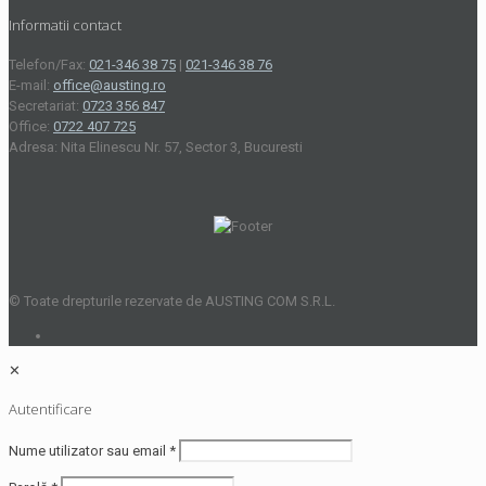
Informatii contact
Telefon/Fax:
021-346 38 75
|
021-346 38 76
E-mail:
office@austing.ro
Secretariat:
0723 356 847
Office:
0722 407 725
Adresa: Nita Elinescu Nr. 57, Sector 3, Bucuresti
© Toate drepturile rezervate de AUSTING COM S.R.L.
✕
Autentificare
Nume utilizator sau email
*