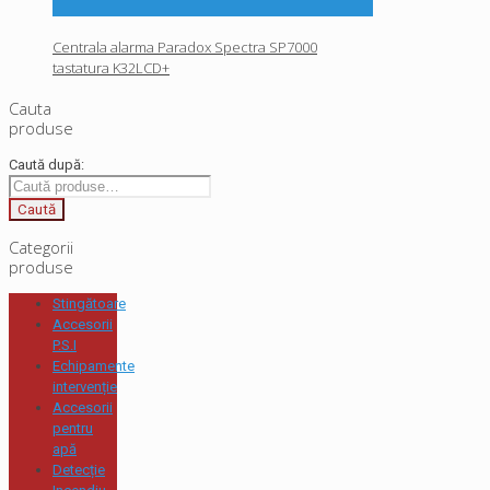
Centrala alarma Paradox Spectra SP7000
tastatura K32LCD+
Cauta
produse
Caută după:
Caută
Categorii
produse
Stingătoare
Accesorii
P.S.I
Echipamente
intervenție
Accesorii
pentru
apă
Detecție