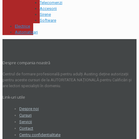
Telecomenzi
Accesorii
Sirene
Software
Electrice
Automatizari
Despre compania noastră
Centrul de formare profesională pentru adulți Austing deține autorizații
pentru aceste cursuri de la AUTORITATEA NAȚIONALĂ pentru Calificări și
are lectori specialiști în domeniu.
Link-uri utile
Despre noi
Cursuri
Servicii
Contact
Centru confidentialitate