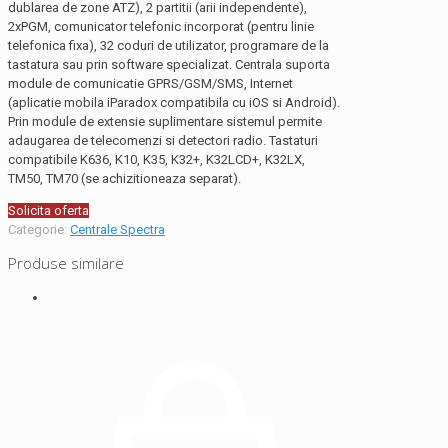
dublarea de zone ATZ), 2 partitii (arii independente),
2xPGM, comunicator telefonic incorporat (pentru linie
telefonica fixa), 32 coduri de utilizator, programare de la
tastatura sau prin software specializat. Centrala suporta
module de comunicatie GPRS/GSM/SMS, Internet
(aplicatie mobila iParadox compatibila cu iOS si Android).
Prin module de extensie suplimentare sistemul permite
adaugarea de telecomenzi si detectori radio. Tastaturi
compatibile K636, K10, K35, K32+, K32LCD+, K32LX,
TM50, TM70 (se achizitioneaza separat).
Solicita oferta
Categorie:
Centrale Spectra
Produse similare