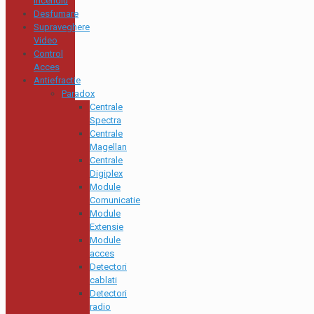
Incendiu
Desfumare
Supraveghere
Video
Control
Acces
Antiefractie
Paradox
Centrale
Spectra
Centrale
Magellan
Centrale
Digiplex
Module
Comunicatie
Module
Extensie
Module
acces
Detectori
cablati
Detectori
radio