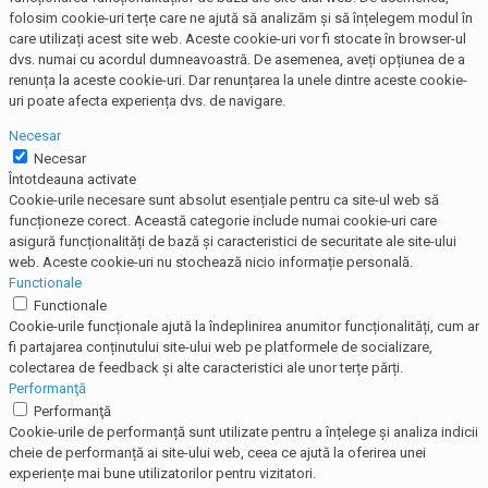
folosim cookie-uri terțe care ne ajută să analizăm și să înțelegem modul în
care utilizați acest site web. Aceste cookie-uri vor fi stocate în browser-ul
dvs. numai cu acordul dumneavoastră. De asemenea, aveți opțiunea de a
renunța la aceste cookie-uri. Dar renunțarea la unele dintre aceste cookie-
uri poate afecta experiența dvs. de navigare.
Necesar
Necesar
Întotdeauna activate
Cookie-urile necesare sunt absolut esențiale pentru ca site-ul web să
funcționeze corect. Această categorie include numai cookie-uri care
asigură funcționalități de bază și caracteristici de securitate ale site-ului
web. Aceste cookie-uri nu stochează nicio informație personală.
Functionale
Functionale
Cookie-urile funcționale ajută la îndeplinirea anumitor funcționalități, cum ar
fi partajarea conținutului site-ului web pe platformele de socializare,
colectarea de feedback și alte caracteristici ale unor terțe părți.
Performanţă
Performanţă
Cookie-urile de performanță sunt utilizate pentru a înțelege și analiza indicii
cheie de performanță ai site-ului web, ceea ce ajută la oferirea unei
experiențe mai bune utilizatorilor pentru vizitatori.