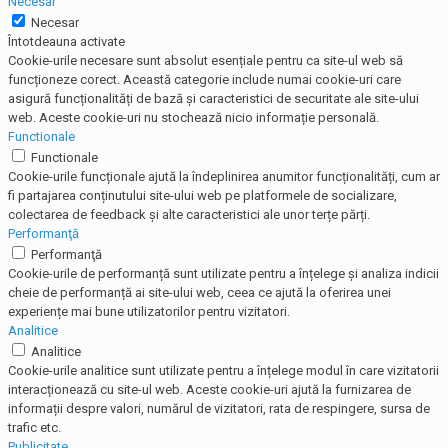
Necesar
Necesar
Întotdeauna activate
Cookie-urile necesare sunt absolut esențiale pentru ca site-ul web să
funcționeze corect. Această categorie include numai cookie-uri care
asigură funcționalități de bază și caracteristici de securitate ale site-ului
web. Aceste cookie-uri nu stochează nicio informație personală.
Functionale
Functionale
Cookie-urile funcționale ajută la îndeplinirea anumitor funcționalități, cum ar
fi partajarea conținutului site-ului web pe platformele de socializare,
colectarea de feedback și alte caracteristici ale unor terțe părți.
Performanţă
Performanţă
Cookie-urile de performanță sunt utilizate pentru a înțelege și analiza indicii
cheie de performanță ai site-ului web, ceea ce ajută la oferirea unei
experiențe mai bune utilizatorilor pentru vizitatori.
Analitice
Analitice
Cookie-urile analitice sunt utilizate pentru a înțelege modul în care vizitatorii
interacționează cu site-ul web. Aceste cookie-uri ajută la furnizarea de
informații despre valori, numărul de vizitatori, rata de respingere, sursa de
trafic etc.
Publicitate