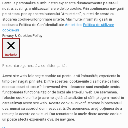
Pentru a personaliza si imbunatati experienta dumneavoastra pe site-ul
nostru, austing.ro utilizeaza fisiere de tip cookie. Prin continuarea navigarii
pe site sau prin apasarea butonului "Am inteles", sunteti de acord cu
stocarea cookie-urilor primare si terte. Mai multe informatii gasiti in
sectiunea Politica de Confidentialitate.
Am inteles
Politica de utilizare
cookie-uri
Privacy & Cookies Policy
Închide
Prezentare generală a confidențialității
Acest site web folosește cookie-uri pentru a vă îmbunătăți experiența în
timp ce navigați prin site. Dintre acestea, cookie-urile clasificate ca fiind
necesare sunt stocate în browserul dvs., deoarece sunt esențiale pentru
funcționarea funcționalităților de bază ale site-ului web. De asemenea,
folosim cookie-uri terțe care ne ajută să analizăm și să înțelegem modul în
care utilizați acest site web. Aceste cookie-uri vor fi stocate în browser-ul
dvs. numai cu acordul dumneavoastră. De asemenea, aveți opțiunea de a
renunța la aceste cookie-uri. Dar renunțarea la unele dintre aceste cookie-
uri poate afecta experiența dvs. de navigare.