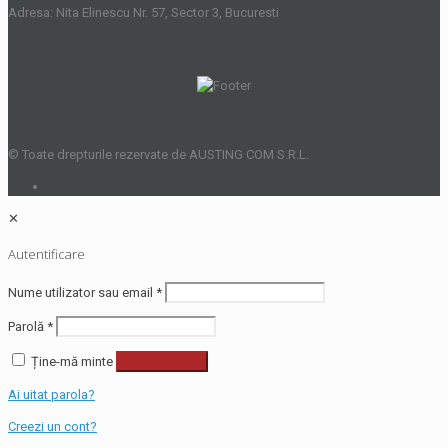
Adresa: Nita Elinescu Nr. 57, Sector 3, Bucuresti
© Toate drepturile rezervate de AUSTING COM S.R.L.
✕
Autentificare
Nume utilizator sau email
*
Parolă
*
Ține-mă minte
Autentificare
Ai uitat parola?
Creezi un cont?