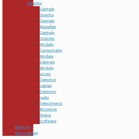
Paradox
Centrale
Spectra
Centrale
Magellan
Centrale
Digiplex
Module
Comunicatie
Module
Extensie
Module
acces
Detectori
cablati
Detectori
radio
Telecomenzi
Accesorii
Sirene
Software
Electrice
Automatizari