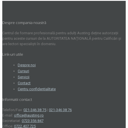
Despre compania noastră
Centrul de formare profesională pentru adulți Austing deține autorizații
pentru aceste cursuri de la AUTORITATEA NAȚIONALĂ pentru Calificări și
are lectori specialiști în domeniu.
Link-uri utile
Despre noi
Cursuri
Servicii
Contact
Centru confidentialitate
Informatii contact
Telefon/Fax:
021-346 38 75
|
021-346 38 76
E-mail:
office@austing.ro
Secretariat:
0723 356 847
Office:
0722 407 725