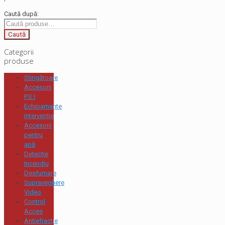
Caută după:
Caută
Categorii
produse
Stingătoare
Accesorii
P.S.I
Echipamente
intervenție
Accesorii
pentru
apă
Detecție
Incendiu
Desfumare
Supraveghere
Video
Control
Acces
Antiefractie