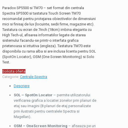
Paradox SP5500 si TM70 – set format din centrala
Spectra SP5500 si tastatura Touch Screen TM70
recomandat pentru protejarea obiectivelor de dimensiuni
mici si finisaj de lux (locuinte, sedii firme, magazine etc).
Tastatura cu ecran de 7inch (18cm) imbina eleganta cu
High Tech-ul, afisarea informatiilor legate de starea
sistemului facandu-se printr-o interfata grafica
prietenoasa si intuitiva (engleza). Tastatura TM70 este
disponibila cu rama alba si are inclusa licenta pentru SOL
(SpotOn Locator), OSM (One Screen Monitoring) si Solo
Test.
Solicita oferta
Categorie:
Centrale Spectra
Descriere
SOL – SpotOn Locator
– permite utilizatorului
verificarea grafica a locatiei zonelor prin planuri de
etaj sau imagini (8 planuri de etaj personalizate
prin ilustratii pentru centralele Spectra si
Magellan).
OSM – OneScreen Monitoring
– afiseaza pe un