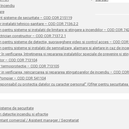
 Incendiu
are
nt sisteme de securitate – COD COR 215119
or instalatii tehnico-sanitare – COD COR 7136.2.2
n pentru sisteme si instalatii de limitare si stingere a incendiilor – COD COR 7
ctrician constructor – COD COR 7137.2.1
n pentru sisteme de detectie, supraveghere video si control acces – COD CO
n pentru sisteme si instalatii de semnalizare, alarmare si alertare in caz de i
 în verificarea, întreţinerea şi repararea instalaţiilor speciale de prevenire şi 
ator – COD COR 713104
r termoprotectie – COD COR 713105
 in verificarea, reincarcarea si repararea stingatoarelor de incendiu – COD CO
 Pompier – COD COR 541104
sponsabil cu protectia datelor cu caracter personal” (Ofițer pentru securitat
sisteme de securitate
n detecție incendiu și efracție
tant comercial / Asistent manager / Secretariat