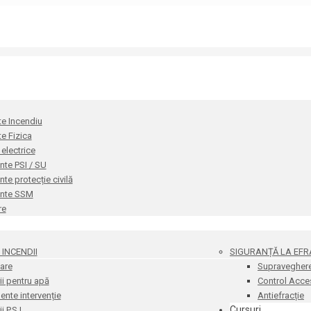
te Incendiu
te Fizica
i electrice
te PSI / SU
e protecție civilă
nte SSM
re
INCENDII
SIGURANȚĂ LA EFR
are
Supravegher
i pentru apă
Control Acce
nte intervenție
Antiefracție
Cursuri
 P.S.I