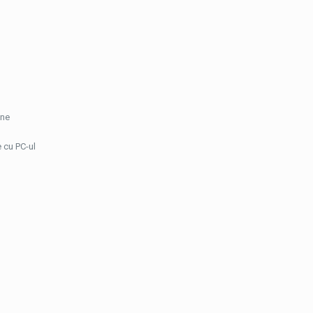
ane
cu PC-ul