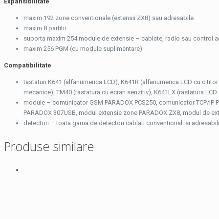
Expansibilitate
maxim 192 zone conventionale (extensii ZX8) sau adresabile
maxim 8 partitii
suporta maxim 254 module de extensie – cablate, radio sau control 
maxim 256 PGM (cu module suplimentare)
Compatibilitate
tastaturi K641 (alfanumerica LCD), K641R (alfanumerica LCD cu citito
mecanice), TM40 (tastatura cu ecran senzitiv), K641LX (rastatura LCD
module – comunicator GSM PARADOX PCS250, comunicator TCP/IP PA
PARADOX 307USB, modul extensie zone PARADOX ZX8, modul de exte
detectori – toata gama de detectori cablati conventionali si adresab
Produse similare