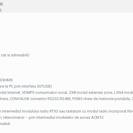
an
r
cat si adresabili)
 NEWARE
 la PC prin interfata 307USB)
ul Internet, VDMP3 comunicator vocal, ZX8 modul extensie zone, LSN4 mod
egistrare, CONV4USB convertor RS232-RS485, PCM5 cheie de memorie portabila,
n intermediul modulului radio RTX3 sau tastaturii cu modul radio incorporat K
turi, telecomenzi – prin intermediul modulelor de acces ACM12
sabili