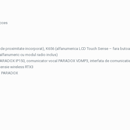
acces
r de proximitate incorporat), K656 (alfanumerica LCD Touch Sense – fara buto
 alfanumeric cu modul radio inclus)
RADOX IP150, comunicator vocal PARADOX VDMP3, interfata de comunicatie 
nsie wireless RTX3
ili PARADOX