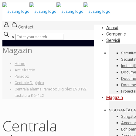
Contact
Acasă
Companie
✕
Servicii
Magazin
Securita
Securita
Home
Instalați
Antiefractie
Documen
Paradox
Document
Centrale Digiplex
Docume
Centrala alarma Paradox Digiplex EVO192
Proiecta
tastatura K641LX
Magazin
SIGURANȚĂ LA 
Stingăto
Centrala
Accesori
Echipame
Accesorii