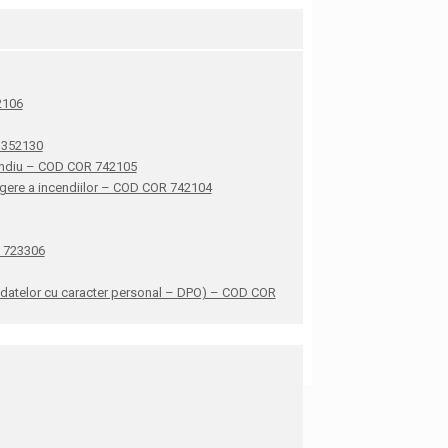
42106
R 352130
ncendiu – COD COR 742105
stingere a incendiilor – COD COR 742104
R 723306
ea datelor cu caracter personal – DPO) – COD COR