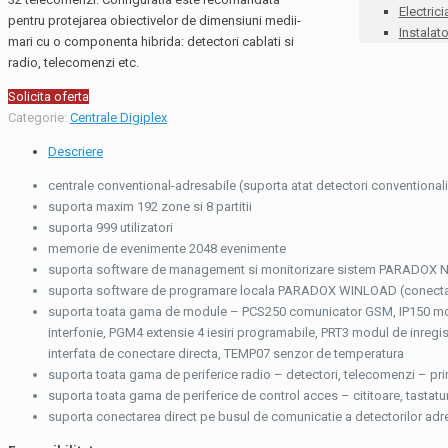
Electrici
pentru protejarea obiectivelor de dimensiuni medii-
Instalato
mari cu o componenta hibrida: detectori cablati si
radio, telecomenzi etc.
Solicita oferta
Categorie:
Centrale Digiplex
Descriere
centrale conventional-adresabile (suporta atat detectori conventionali 
suporta maxim 192 zone si 8 partitii
suporta 999 utilizatori
memorie de evenimente 2048 evenimente
suporta software de management si monitorizare sistem PARADOX
suporta software de programare locala PARADOX WINLOAD (conectare
suporta toata gama de module – PCS250 comunicator GSM, IP150 mod
interfonie, PGM4 extensie 4 iesiri programabile, PRT3 modul de inr
interfata de conectare directa, TEMP07 senzor de temperatura
suporta toata gama de periferice radio – detectori, telecomenzi – pri
suporta toata gama de periferice de control acces – cititoare, tasta
suporta conectarea direct pe busul de comunicatie a detectorilor adre