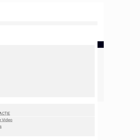
ACȚIE
e Video
s