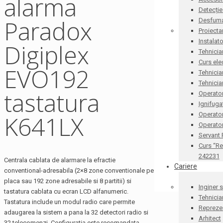
alarma
Detecție
Paradox
Desfum
Proiecta
Instalat
Digiplex
Tehnicia
Curs ele
EVO192
Tehnicia
Tehnicia
tastatura
Operator
Ignifug
K641LX
Operato
Operator
Servant
Curs “Re
242231
Centrala cablata de alarmare la efractie
Cariere
conventional-adresabila (2×8 zone conventionale pe
placa sau 192 zone adresabile si 8 partitii) si
Inginer 
tastatura cablata cu ecran LCD alfanumeric.
Tehnicia
Tastatura include un modul radio care permite
Reprezen
adaugarea la sistem a pana la 32 detectori radio si
Arhitect
32 telecomenzi. Configuratia este recomandata