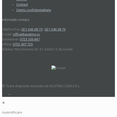
Contact
Centru confidentialitate
Informatii contact
Telefon/Fax:
021-346 38 75
|
021-346 38 76
E-mail:
office@austing.ro
Secretariat:
0723 356 847
Office:
0722 407 725
Adresa: Nita Elinescu Nr. 57, Sector 3, Bucuresti
© Toate drepturile rezervate de AUSTING COM S.R.L.
✕
Autentificare