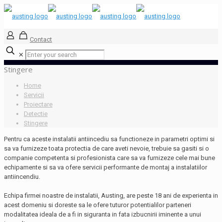
Contact
✕
Stingere
Home
Servicii
Proiectare
Detectie
Stingere
Pentru ca aceste instalatii antiincediu sa functioneze in parametri optimi si
sa va furnizeze toata protectia de care aveti nevoie, trebuie sa gasiti si o
companie competenta si profesionista care sa va furnizeze cele mai bune
echipamente si sa va ofere servicii performante de montaj a instalatiilor
antiincendiu.
Echipa firmei noastre de instalatii, Austing, are peste 18 ani de experienta in
acest domeniu si doreste sa le ofere tuturor potentialilor parteneri
modalitatea ideala de a fi in siguranta in fata izbucnirii iminente a unui