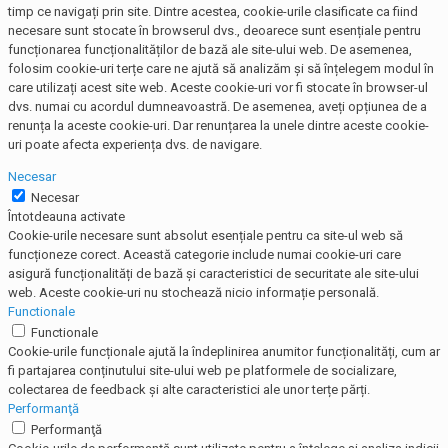
timp ce navigați prin site. Dintre acestea, cookie-urile clasificate ca fiind
necesare sunt stocate în browserul dvs., deoarece sunt esențiale pentru
funcționarea funcționalităților de bază ale site-ului web. De asemenea,
folosim cookie-uri terțe care ne ajută să analizăm și să înțelegem modul în
care utilizați acest site web. Aceste cookie-uri vor fi stocate în browser-ul
dvs. numai cu acordul dumneavoastră. De asemenea, aveți opțiunea de a
renunța la aceste cookie-uri. Dar renunțarea la unele dintre aceste cookie-
uri poate afecta experiența dvs. de navigare.
Necesar
Necesar
Întotdeauna activate
Cookie-urile necesare sunt absolut esențiale pentru ca site-ul web să
funcționeze corect. Această categorie include numai cookie-uri care
asigură funcționalități de bază și caracteristici de securitate ale site-ului
web. Aceste cookie-uri nu stochează nicio informație personală.
Functionale
Functionale
Cookie-urile funcționale ajută la îndeplinirea anumitor funcționalități, cum ar
fi partajarea conținutului site-ului web pe platformele de socializare,
colectarea de feedback și alte caracteristici ale unor terțe părți.
Performanţă
Performanţă