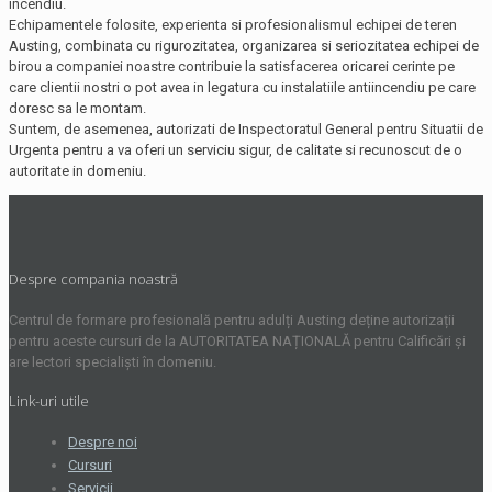
incendiu.
Echipamentele folosite, experienta si profesionalismul echipei de teren
Austing, combinata cu rigurozitatea, organizarea si seriozitatea echipei de
birou a companiei noastre contribuie la satisfacerea oricarei cerinte pe
care clientii nostri o pot avea in legatura cu instalatiile antiincendiu pe care
doresc sa le montam.
Suntem, de asemenea, autorizati de Inspectoratul General pentru Situatii de
Urgenta pentru a va oferi un serviciu sigur, de calitate si recunoscut de o
autoritate in domeniu.
Despre compania noastră
Centrul de formare profesională pentru adulți Austing deține autorizații
pentru aceste cursuri de la AUTORITATEA NAȚIONALĂ pentru Calificări și
are lectori specialiști în domeniu.
Link-uri utile
Despre noi
Cursuri
Servicii