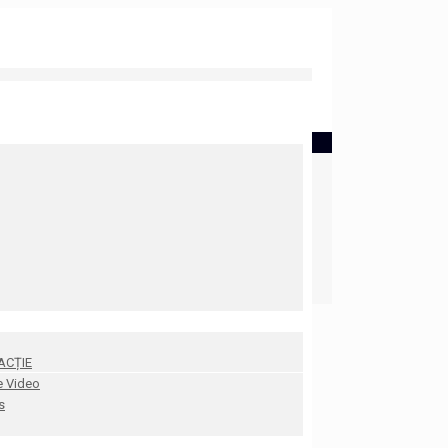
ACȚIE
e Video
s