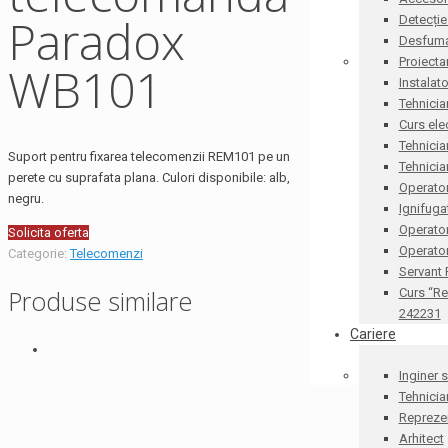
Paradox
Detecție
Desfum
Proiecta
WB101
Instalat
Tehnicia
Curs ele
Tehnicia
Suport pentru fixarea telecomenzii REM101 pe un
Tehnicia
perete cu suprafata plana. Culori disponibile: alb,
Operator
negru.
Ignifug
Operato
Solicita oferta
Operator
Categorie:
Telecomenzi
Servant
Produse similare
Curs “Re
242231
Cariere
Inginer 
Tehnicia
Reprezen
Arhitect