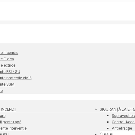
te Incendiu
te Fizica
i electrice
te PSI / SU
e protecție civilă
nte SSM
re
INCENDII
SIGURANȚĂ LA EFR
are
Supravegher
i pentru apă
Control Acce
nte intervenție
Antiefracție
Cursuri
 P.S.I