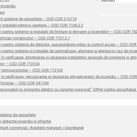
 Incendiu
are
nt sisteme de securitate – COD COR 215119
or instalatii tehnico-sanitare – COD COR 7136.2.2
n pentru sisteme si instalatii de limitare si stingere a incendiilor – COD COR 7
ctrician constructor – COD COR 7137.2.1
n pentru sisteme de detectie, supraveghere video si control acces – COD CO
n pentru sisteme si instalatii de semnalizare, alarmare si alertare in caz de i
 în verificarea, întreţinerea şi repararea instalaţiilor speciale de prevenire şi 
ator – COD COR 713104
r termoprotectie – COD COR 713105
 in verificarea, reincarcarea si repararea stingatoarelor de incendiu – COD CO
 Pompier – COD COR 541104
sponsabil cu protectia datelor cu caracter personal” (Ofițer pentru securitat
sisteme de securitate
n detecție incendiu și efracție
tant comercial / Asistent manager / Secretariat