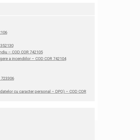
42106
R 352130
ncendiu – COD COR 742105
stingere a incendiilor – COD COR 742104
R 723306
ea datelor cu caracter personal – DPO) – COD COR