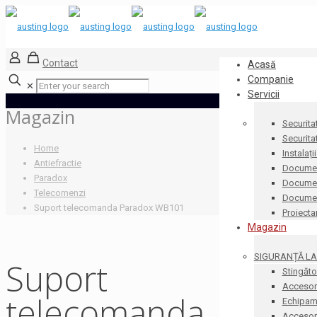
Contact
Acasă
Companie
✕
Servicii
Magazin
Securita
Securita
Home
Instalați
Antiefractie
Documen
Paradox
Document
Telecomenzi
Docume
Suport telecomanda Paradox WB101
Proiecta
Magazin
SIGURANȚĂ LA 
Suport
Stingăto
Accesori
telecomanda
Echipame
Accesorii