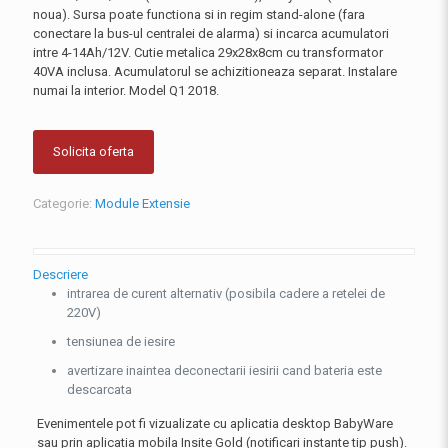
noua). Sursa poate functiona si in regim stand-alone (fara
conectare la bus-ul centralei de alarma) si incarca acumulatori
intre 4-14Ah/12V. Cutie metalica 29x28x8cm cu transformator
40VA inclusa. Acumulatorul se achizitioneaza separat. Instalare
numai la interior. Model Q1 2018.
Solicita oferta
Categorie:
Module Extensie
Descriere
intrarea de curent alternativ (posibila cadere a retelei de
220V)
tensiunea de iesire
avertizare inaintea deconectarii iesirii cand bateria este
descarcata
Evenimentele pot fi vizualizate cu aplicatia desktop BabyWare
sau prin aplicatia mobila Insite Gold (notificari instante tip push).