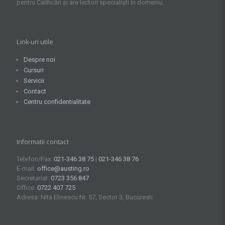
pentru Calificări și are lectori specialiști în domeniu.
Link-uri utile
Despre noi
Cursuri
Servicii
Contact
Centru confidentialitate
Informatii contact
Telefon/Fax:
021-346 38 75
|
021-346 38 76
E-mail:
office@austing.ro
Secretariat:
0723 356 847
Office:
0722 407 725
Adresa: Nita Elinescu Nr. 57, Sector 3, Bucuresti