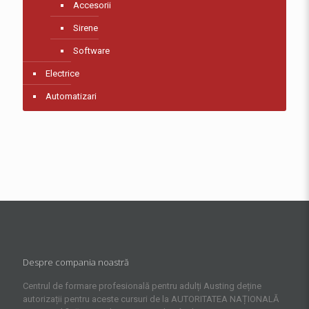
Accesorii
Sirene
Software
Electrice
Automatizari
Despre compania noastră
Centrul de formare profesională pentru adulți Austing deține
autorizații pentru aceste cursuri de la AUTORITATEA NAȚIONALĂ