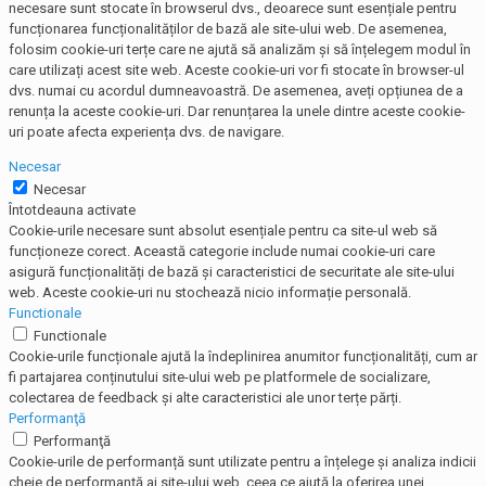
necesare sunt stocate în browserul dvs., deoarece sunt esențiale pentru
funcționarea funcționalităților de bază ale site-ului web. De asemenea,
folosim cookie-uri terțe care ne ajută să analizăm și să înțelegem modul în
care utilizați acest site web. Aceste cookie-uri vor fi stocate în browser-ul
dvs. numai cu acordul dumneavoastră. De asemenea, aveți opțiunea de a
renunța la aceste cookie-uri. Dar renunțarea la unele dintre aceste cookie-
uri poate afecta experiența dvs. de navigare.
Necesar
Necesar
Întotdeauna activate
Cookie-urile necesare sunt absolut esențiale pentru ca site-ul web să
funcționeze corect. Această categorie include numai cookie-uri care
asigură funcționalități de bază și caracteristici de securitate ale site-ului
web. Aceste cookie-uri nu stochează nicio informație personală.
Functionale
Functionale
Cookie-urile funcționale ajută la îndeplinirea anumitor funcționalități, cum ar
fi partajarea conținutului site-ului web pe platformele de socializare,
colectarea de feedback și alte caracteristici ale unor terțe părți.
Performanţă
Performanţă
Cookie-urile de performanță sunt utilizate pentru a înțelege și analiza indicii
cheie de performanță ai site-ului web, ceea ce ajută la oferirea unei