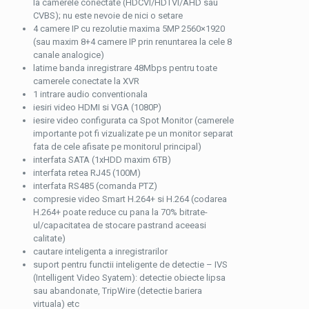
la camerele conectate (HDCVI/HDTVI/AHD sau
CVBS); nu este nevoie de nici o setare
4 camere IP cu rezolutie maxima 5MP 2560×1920
(sau maxim 8+4 camere IP prin renuntarea la cele 8
canale analogice)
latime banda inregistrare 48Mbps pentru toate
camerele conectate la XVR
1 intrare audio conventionala
iesiri video HDMI si VGA (1080P)
iesire video configurata ca Spot Monitor (camerele
importante pot fi vizualizate pe un monitor separat
fata de cele afisate pe monitorul principal)
interfata SATA (1xHDD maxim 6TB)
interfata retea RJ45 (100M)
interfata RS485 (comanda PTZ)
compresie video Smart H.264+ si H.264 (codarea
H.264+ poate reduce cu pana la 70% bitrate-
ul/capacitatea de stocare pastrand aceeasi
calitate)
cautare inteligenta a inregistrarilor
suport pentru functii inteligente de detectie – IVS
(Intelligent Video Syatem): detectie obiecte lipsa
sau abandonate, TripWire (detectie bariera
virtuala) etc