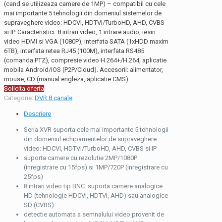
(cand se utilizeaza camere de 1MP) – compatibil cu cele
mai importante 5 tehnologii din domeniul sistemelor de
supraveghere video: HDCVI, HDTVI/TurboHD, AHD, CVBS
si IP. Caracteristici: 8 intrari video, 1 intrare audio, iesiri
video HDMI si VGA (1080P), interfata SATA (1xHDD maxim
6TB), interfata retea RJ45 (100M), interfata RS485
(comanda PTZ), compresie video H.264+/H.264, aplicatie
mobila Android/iOS (P2P/Cloud). Accesorii: alimentator,
mouse, CD (manual engleza, aplicatie CMS).
Solicita oferta
Categorie:
DVR 8 canale
Descriere
Seria XVR suporta cele mai importante 5 tehnologii
din domeniul echipamentelor de supraveghere
video: HDCVI, HDTVI/TurboHD, AHD, CVBS si IP
suporta camere cu rezolutie 2MP/1080P
(inregistrare cu 15fps) si 1MP/720P (inregistrare cu
25fps)
8 intrari video tip BNC: suporta camere analogice
HD (tehnologie HDCVI, HDTVI, AHD) sau analogice
SD (CVBS)
detectie automata a semnalului video provenit de