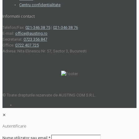
Centru confidentialitate
Informatii contact
Telefon/Fax:
021-346 38 75
|
021-346 38 76
E-mail:
office@austing.ro
Secretariat:
0723 356 847
Office:
0722 407 725
Adresa: Nita Elinescu Nr. 57, Sector 3, Bucuresti
© Toate drepturile rezervate de AUSTING COM S.R.L.
✕
Autentificare
Nume utilizator sau email
*