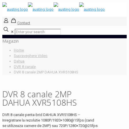
Contact
✕
Magazin
Home
Supraveghere Video
Dahua
DVR 8 canale
DVR 8 canale 2MP DAHUA XVR5108HS
DVR 8 canale 2MP
DAHUA XVR5108HS
DVR 8 canale penta-brid DAHUA XVR5108HS –
Inregistrare la rezolutie 1080P/1920×1080@15fps (cand
se utilizeaza camere de 2MP) sau 720P/1280×720@25fps