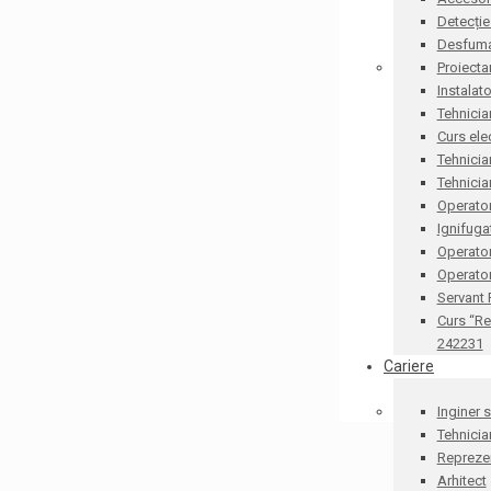
Detecție
Desfum
Proiecta
Instalat
Tehnicia
Curs ele
Tehnicia
Tehnicia
Operator
Ignifug
Operato
Operator
Servant
Curs “Re
242231
Cariere
Inginer 
Tehnicia
Reprezen
Arhitect