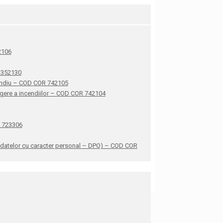
42106
R 352130
ncendiu – COD COR 742105
stingere a incendiilor – COD COR 742104
R 723306
ea datelor cu caracter personal – DPO) – COD COR