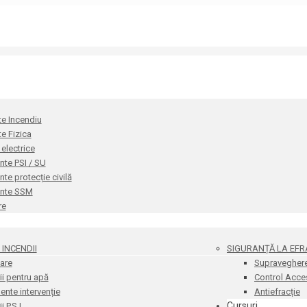
te Incendiu
te Fizica
i electrice
te PSI / SU
e protecție civilă
nte SSM
re
INCENDII
SIGURANȚĂ LA EFR
are
Supravegher
i pentru apă
Control Acce
nte intervenție
Antiefracție
Cursuri
 P.S.I