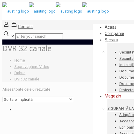
Contact
Acasă
Companie
✕
Servicii
DVR 32 canale
Securita
Securita
Home
Instalați
Supraveghere Video
Documen
Dahua
Document
DVR 32 canale
Docume
Afișez toate cele 6 rezultate
Proiecta
Magazin
SIGURANȚĂ LA 
Stingăto
Accesori
Echipame
Accesorii