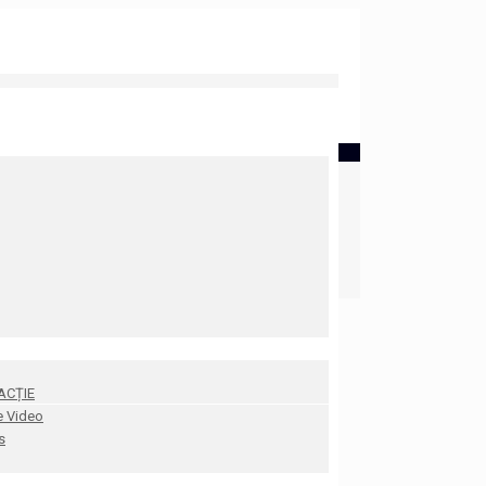
ACȚIE
e Video
s