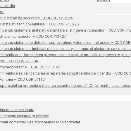
 Incendiu
are
nt sisteme de securitate – COD COR 215119
or instalatii tehnico-sanitare – COD COR 7136.2.2
n pentru sisteme si instalatii de limitare si stingere a incendiilor – COD COR 7
ctrician constructor – COD COR 7137.2.1
n pentru sisteme de detectie, supraveghere video si control acces – COD CO
n pentru sisteme si instalatii de semnalizare, alarmare si alertare in caz de i
 în verificarea, întreţinerea şi repararea instalaţiilor speciale de prevenire şi 
ator – COD COR 713104
r termoprotectie – COD COR 713105
 in verificarea, reincarcarea si repararea stingatoarelor de incendiu – COD CO
 Pompier – COD COR 541104
sponsabil cu protectia datelor cu caracter personal” (Ofițer pentru securitat
sisteme de securitate
n detecție incendiu și efracție
tant comercial / Asistent manager / Secretariat