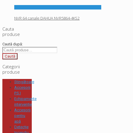
NVR 64 canale DAHUA NVR5864-4KS2
Cauta
produse
Caută după:
Caută
Categorii
produse
Stingătoare
Accesorii
P.S.I
Echipamente
intervenție
Accesorii
pentru
apă
Detecție
Incendiu