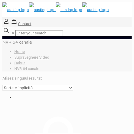
Contact
✕
NVR 64 canale
Home
Supraveghere Video
Dahua
NVR 64 canale
Afișez singurul rezultat