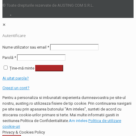
© Toate drepturile rezervate de AUSTING COM S.R.L.
✕
Autentificare
Nume utilizator sau email
*
Parolă
*
Ține-mă minte
Autentificare
Ai uitat parola?
Creezi un cont?
Pentru a personaliza si imbunatati experienta dumneavoastra pe site-ul
nostru, austing.ro utilizeaza fisiere de tip cookie. Prin continuarea navigarii
pe site sau prin apasarea butonului "Am inteles", sunteti de acord cu
stocarea cookie-urilor primare si terte. Mai multe informatii gasiti in
sectiunea Politica de Confidentialitate.
Am inteles
Politica de utilizare
cookie-uri
Privacy & Cookies Policy