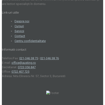
are lectori specialiști în domeniu.
Link-uri utile
Despre noi
Cursuri
Servicii
Contact
Centru confidentialitate
Informatii contact
Telefon/Fax:
021-346 38 75
|
021-346 38 76
E-mail:
office@austing.ro
Secretariat:
0723 356 847
Office:
0722 407 725
Adresa: Nita Elinescu Nr. 57, Sector 3, Bucuresti