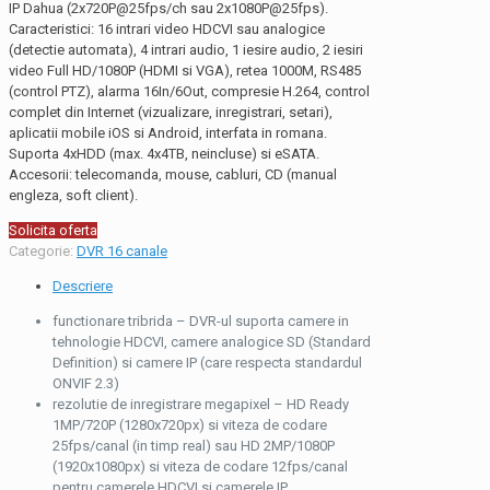
IP Dahua (2x720P@25fps/ch sau 2x1080P@25fps).
Caracteristici: 16 intrari video HDCVI sau analogice
(detectie automata), 4 intrari audio, 1 iesire audio, 2 iesiri
video Full HD/1080P (HDMI si VGA), retea 1000M, RS485
(control PTZ), alarma 16In/6Out, compresie H.264, control
complet din Internet (vizualizare, inregistrari, setari),
aplicatii mobile iOS si Android, interfata in romana.
Suporta 4xHDD (max. 4x4TB, neincluse) si eSATA.
Accesorii: telecomanda, mouse, cabluri, CD (manual
engleza, soft client).
Solicita oferta
Categorie:
DVR 16 canale
Descriere
functionare tribrida – DVR-ul suporta camere in
tehnologie HDCVI, camere analogice SD (Standard
Definition) si camere IP (care respecta standardul
ONVIF 2.3)
rezolutie de inregistrare megapixel – HD Ready
1MP/720P (1280x720px) si viteza de codare
25fps/canal (in timp real) sau HD 2MP/1080P
(1920x1080px) si viteza de codare 12fps/canal
pentru camerele HDCVI si camerele IP