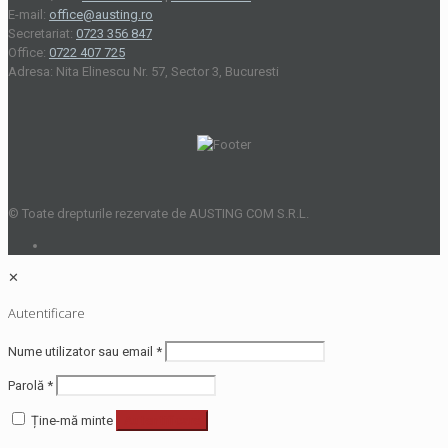
E-mail:
office@austing.ro
Secretariat:
0723 356 847
Office:
0722 407 725
Adresa: Nita Elinescu Nr. 57, Sector 3, Bucuresti
© Toate drepturile rezervate de AUSTING COM S.R.L.
✕
Autentificare
Nume utilizator sau email
*
Parolă
*
Ține-mă minte
Autentificare