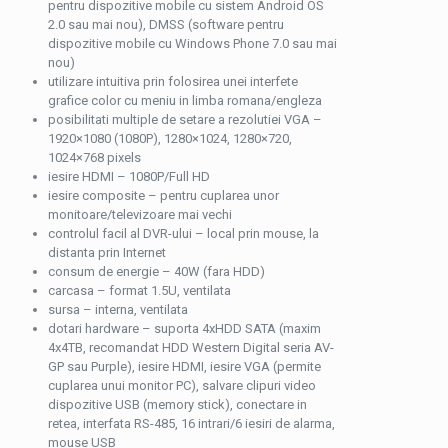
pentru dispozitive mobile cu sistem Android OS
2.0 sau mai nou), DMSS (software pentru
dispozitive mobile cu Windows Phone 7.0 sau mai
nou)
utilizare intuitiva prin folosirea unei interfete
grafice color cu meniu in limba romana/engleza
posibilitati multiple de setare a rezolutiei VGA –
1920×1080 (1080P), 1280×1024, 1280×720,
1024×768 pixels
iesire HDMI – 1080P/Full HD
iesire composite – pentru cuplarea unor
monitoare/televizoare mai vechi
controlul facil al DVR-ului – local prin mouse, la
distanta prin Internet
consum de energie – 40W (fara HDD)
carcasa – format 1.5U, ventilata
sursa – interna, ventilata
dotari hardware – suporta 4xHDD SATA (maxim
4x4TB, recomandat HDD Western Digital seria AV-
GP sau Purple), iesire HDMI, iesire VGA (permite
cuplarea unui monitor PC), salvare clipuri video
dispozitive USB (memory stick), conectare in
retea, interfata RS-485, 16 intrari/6 iesiri de alarma,
mouse USB