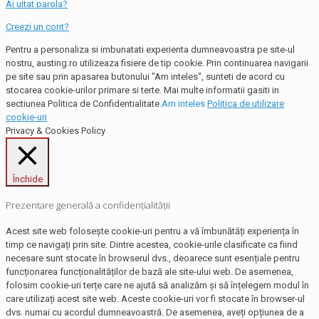
Ai uitat parola?
Creezi un cont?
Pentru a personaliza si imbunatati experienta dumneavoastra pe site-ul
nostru, austing.ro utilizeaza fisiere de tip cookie. Prin continuarea navigarii
pe site sau prin apasarea butonului "Am inteles", sunteti de acord cu
stocarea cookie-urilor primare si terte. Mai multe informatii gasiti in
sectiunea Politica de Confidentialitate.
Am inteles
Politica de utilizare
cookie-uri
Privacy & Cookies Policy
Închide
Prezentare generală a confidențialității
Acest site web folosește cookie-uri pentru a vă îmbunătăți experiența în
timp ce navigați prin site. Dintre acestea, cookie-urile clasificate ca fiind
necesare sunt stocate în browserul dvs., deoarece sunt esențiale pentru
funcționarea funcționalităților de bază ale site-ului web. De asemenea,
folosim cookie-uri terțe care ne ajută să analizăm și să înțelegem modul în
care utilizați acest site web. Aceste cookie-uri vor fi stocate în browser-ul
dvs. numai cu acordul dumneavoastră. De asemenea, aveți opțiunea de a