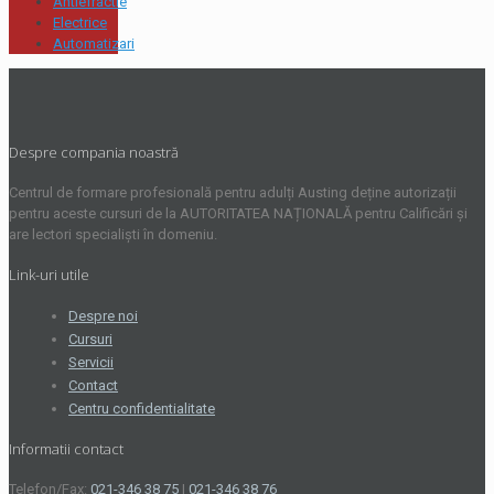
Antiefractie
Electrice
Automatizari
Despre compania noastră
Centrul de formare profesională pentru adulți Austing deține autorizații
pentru aceste cursuri de la AUTORITATEA NAȚIONALĂ pentru Calificări și
are lectori specialiști în domeniu.
Link-uri utile
Despre noi
Cursuri
Servicii
Contact
Centru confidentialitate
Informatii contact
Telefon/Fax:
021-346 38 75
|
021-346 38 76