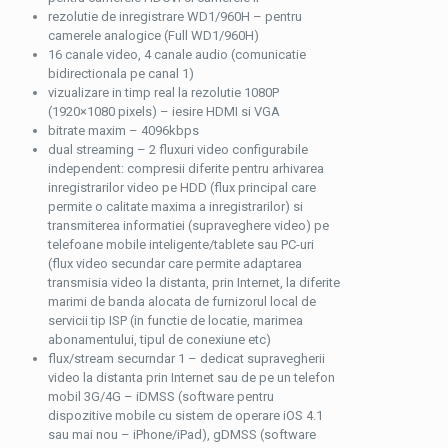
rezolutie de inregistrare WD1/960H – pentru
camerele analogice (Full WD1/960H)
16 canale video, 4 canale audio (comunicatie
bidirectionala pe canal 1)
vizualizare in timp real la rezolutie 1080P
(1920×1080 pixels) – iesire HDMI si VGA
bitrate maxim – 4096kbps
dual streaming – 2 fluxuri video configurabile
independent: compresii diferite pentru arhivarea
inregistrarilor video pe HDD (flux principal care
permite o calitate maxima a inregistrarilor) si
transmiterea informatiei (supraveghere video) pe
telefoane mobile inteligente/tablete sau PC-uri
(flux video secundar care permite adaptarea
transmisia video la distanta, prin Internet, la diferite
marimi de banda alocata de furnizorul local de
servicii tip ISP (in functie de locatie, marimea
abonamentului, tipul de conexiune etc)
flux/stream securndar 1 – dedicat supravegherii
video la distanta prin Internet sau de pe un telefon
mobil 3G/4G – iDMSS (software pentru
dispozitive mobile cu sistem de operare iOS 4.1
sau mai nou – iPhone/iPad), gDMSS (software