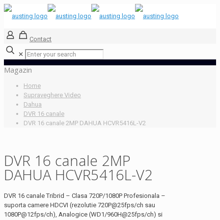
Contact
✕
Magazin
Home
Supraveghere Video
Dahua
DVR 16 canale
DVR 16 canale 2MP DAHUA HCVR5416L-V2
DVR 16 canale 2MP
DAHUA HCVR5416L-V2
DVR 16 canale Tribrid – Clasa 720P/1080P Profesionala –
suporta camere HDCVI (rezolutie 720P@25fps/ch sau
1080P@12fps/ch), Analogice (WD1/960H@25fps/ch) si