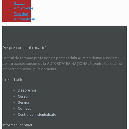
Acces
Antiefractie
Electrice
Automatizari
Despre compania noastră
Centrul de formare profesională pentru adulți Austing deține autorizații
pentru aceste cursuri de la AUTORITATEA NAȚIONALĂ pentru Calificări și
are lectori specialiști în domeniu.
Link-uri utile
Despre noi
Cursuri
Servicii
Contact
Centru confidentialitate
Informatii contact