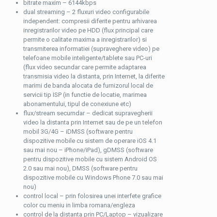
bitrate maxim – 6144kbps
dual streaming – 2 fluxuri video configurabile
independent: compresii diferite pentru arhivarea
inregistrarilor video pe HDD (flux principal care
permite o calitate maxima a inregistrarilor) si
transmiterea informatiei (supraveghere video) pe
telefoane mobile inteligente/tablete sau PC-uri
(flux video secundar care permite adaptarea
transmisia video la distanta, prin Internet, la diferite
marimi de banda alocata de furnizorul local de
servicii tip ISP (in functie de locatie, marimea
abonamentului, tipul de conexiune etc)
flux/stream securndar – dedicat supravegherii
video la distanta prin Internet sau de pe un telefon
mobil 3G/4G – iDMSS (software pentru
dispozitive mobile cu sistem de operare iOS 4.1
sau mai nou – iPhone/iPad), gDMSS (software
pentru dispozitive mobile cu sistem Android OS
2.0 sau mai nou), DMSS (software pentru
dispozitive mobile cu Windows Phone 7.0 sau mai
nou)
control local – prin folosirea unei interfete grafice
color cu meniu in limba romana/engleza
control de la distanta prin PC/Laptop – vizualizare