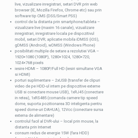
live, vizualizare inregistrari, setari DVR prin web
browser (IE, Mozilla Firefox, Chrome etc) sau prin
software tip CMS (DSS/Smart PSS)
control de la distanta prin smartphone/tableta –
vizualizare live (maxim 16 canale), vizualizare
inregistrari, inregistrare locala pe dispozitivul
mobil, setari DVR; aplicatie mobila iDMSS (iOS),
gDMSS (Android), wDMSS (Windows Phone)
posibilitati multiple de setare a rezolutiei VGA –
1920×1080 (1080P), 1280×1024, 1280×720,
1024×768 pixels
iesire HDMI – 1080P/Full HD (iesiri simultane VGA
si HDMI)
porturi suplimentare – 2xUSB (transfer de clipuri
video de pe HDD-ul intern pe dispozitive externe
USB si conectare mouse USB), 1xRJ45 (conectare
in retea), 1xRS485 (comanda camere tip speed
dome, suporta pozitionarea 3D inteligenta pentru
speed dome-uri DAHUA), 12Vcc (conectare sursa
externa de alimentare)
controlul facil al DVR-ului – local prin mouse, la
distanta prin Internet
consum redus de energie 15W (fara HDD)