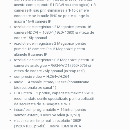
aceste camere poate fi HDCVI sau analogica) + 8
camerae IP sau prin eliminarea a 1-16 camere
conectare pe intrarile BNC se poate ajunge la
maxim 16+8 camere IP
rezolutie de inregistrare 2 Megapixel pentru 16
camere HDCVI – 1080P (1920×1080) si viteza de
codare 15fps/canal
rezolutie de inregistrare 2 Megapixel pentru
primele 16 camere IP si 5 Megapixel pentru
ultimele 8 camere IP
rezolutie de inregistrare 0.5 Megapixel pentru 16
camerele analogice – 960H/WD1 (960×576) si
viteza de codare 25fps/canal (in timp real)
compresie video – H.264+/H.264
audio – 4 canale intrare/1 iesire (comunicatie
bidirectionala pe canal 1)
HDD intern – 2 porturi, capacitate maxima 2x6TB,
recomandate seriile specializate pentru aplicatii
de securitate de la Seagate si WD
intrari/iesiri programabile – 16 intrari pentru
senzori externi, 3 iesiri pe releu (NO/NC)
vizualizare in timp real la rezolutie 1080P
(1920×1080 pixels) – iesire HDMI si VGA