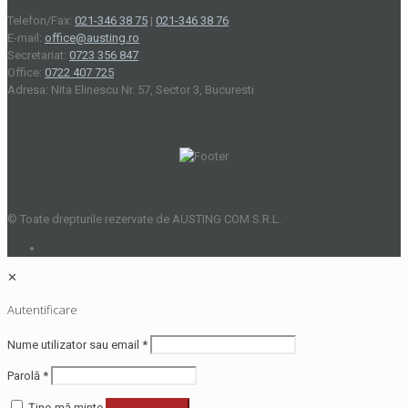
Telefon/Fax:
021-346 38 75
|
021-346 38 76
E-mail:
office@austing.ro
Secretariat:
0723 356 847
Office:
0722 407 725
Adresa: Nita Elinescu Nr. 57, Sector 3, Bucuresti
© Toate drepturile rezervate de AUSTING COM S.R.L.
✕
Autentificare
Nume utilizator sau email
*
Parolă
*
Ține-mă minte
Autentificare