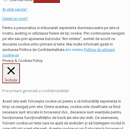
Ai uitat parola?
Creezi un cont?
Pentru a personaliza si imbunatati experienta dumneavoastra pe site-ul
nostru, austing.ro utilizeaza fisiere de tip cookie. Prin continuarea navigarii
pe site sau prin apasarea butonului "Am inteles", sunteti de acord cu
stocarea cookie-urilor primare si terte. Mai multe informatii gasiti in
sectiunea Politica de Confidentialitate.
Am inteles
Politica de utilizare
cookie-uri
Privacy & Cookies Policy
Închide
Prezentare generală a confidențialității
Acest site web folosește cookie-uri pentru a vă îmbunătăți experiența în
timp ce navigați prin site. Dintre acestea, cookie-urile clasificate ca fiind
necesare sunt stocate în browserul dvs., deoarece sunt esențiale pentru
funcționarea funcționalităților de bază ale site-ului web. De asemenea,
folosim cookie-uri terțe care ne ajută să analizăm și să înțelegem modul în
care utilizați acest site web. Aceste cookie-uri vor fi stocate în browser-ul