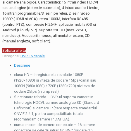
si camere analogice. Caracteristici: 16 intrari video HDCVI
sau analogice (detectie automata), 4 intrari audio/1 iesire,
16 intrari programabile/3 iesiri pe releu, 2 iesiri video
1080P (HDMI si VGA), retea 1000M, interfata RS485
(control PTZ), compresie H.264+, aplicatie mobila iOS si
Android (Cloud/P2P). Suporta 2xHDD (max. 2x6TB,
neincluse). Accesorii: mouse, alimentator extern, CD
(manual engleza, soft client).
Solicita oferta
Categorie:
DVR 16 canale
Descriere
clasa HD – inregistrare la rezolutie 1080P
(1920×1080) si viteza de codare 15fps/canal sau
1080N (960×1080) / 720P (1280×720) siviteza de
codare 25fps (in timp real)
functionare tribrida – DVR-ul suporta camere in
tehnologie HDCVI, camere analogice SD (Standard
Definition) si camere IP (care respecta standardul
ONVIF 2.4.1, pentru compatibilitate totala
recomandam camere IP DAHUA).
numar maxim de camere conectate – 16 camere
conectate pe cele 16 intrari tip BNC (oricare din