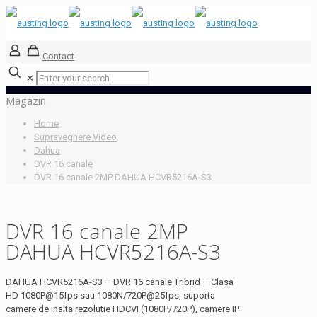
Contact
✕
Magazin
Home
Supraveghere Video
Dahua
DVR 16 canale
DVR 16 canale 2MP DAHUA HCVR5216A-S3
DVR 16 canale 2MP
DAHUA HCVR5216A-S3
DAHUA HCVR5216A-S3 – DVR 16 canale Tribrid – Clasa
HD 1080P@15fps sau 1080N/720P@25fps, suporta
camere de inalta rezolutie HDCVI (1080P/720P), camere IP