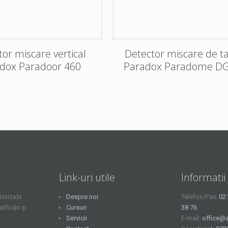
or miscare vertical
Detector miscare de t
dox Paradoor 460
Paradox Paradome D
Link-uri utile
Informatii
orizații
Despre noi
Telefon/Fax:
02
ficări și
Cursuri
38 76
Servicii
E-mail:
office@a