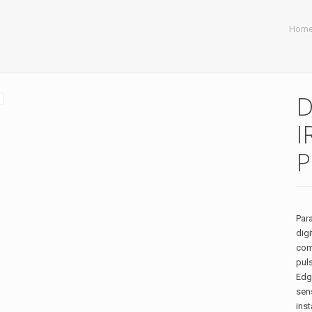
Hom
D
I
P
Par
digi
com
puls
Edge
sens
inst