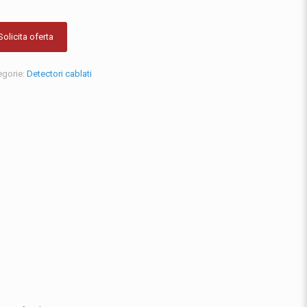
Solicita oferta
egorie:
Detectori cablati