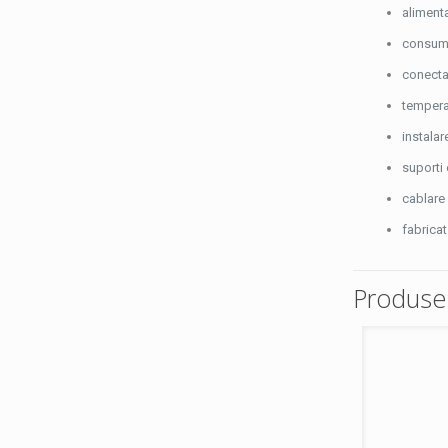
aliment
consum
conectar
tempera
instalar
suporti 
cablare 
fabrica
Produse 