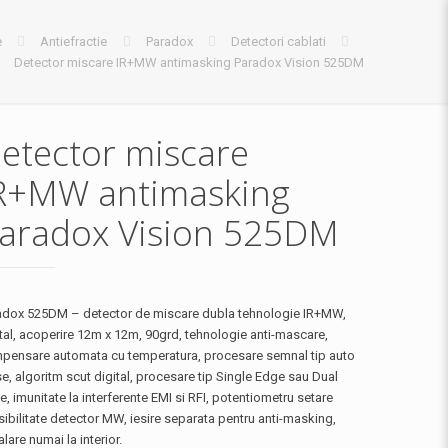
e
Antiefractie
Paradox
Detectori cablati
Detector miscare IR+MW antimasking Paradox Vision 525DM
etector miscare
R+MW antimasking
aradox Vision 525DM
adox 525DM – detector de miscare dubla tehnologie IR+MW,
tal, acoperire 12m x 12m, 90grd, tehnologie anti-mascare,
pensare automata cu temperatura, procesare semnal tip auto
e, algoritm scut digital, procesare tip Single Edge sau Dual
, imunitate la interferente EMI si RFI, potentiometru setare
ibilitate detector MW, iesire separata pentru anti-masking,
alare numai la interior.