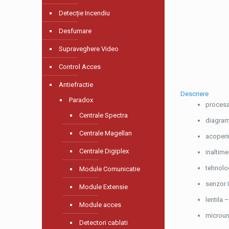
Detecție Incendiu
Desfumare
Supraveghere Video
Control Acces
Antiefractie
Descriere
Paradox
procesa
Centrale Spectra
diagram
Centrale Magellan
acoperir
Centrale Digiplex
inaltime
tehnolo
Module Comunicatie
senzor I
Module Extensie
lentila 
Module acces
microun
Detectori cablati