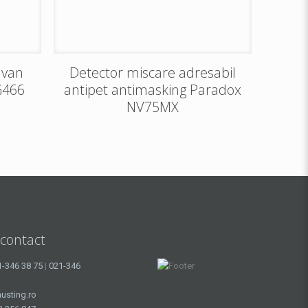
avan
Detector miscare adresabil
G466
antipet antimasking Paradox
NV75MX
 contact
1-346 38 75
|
021-346
usting.ro