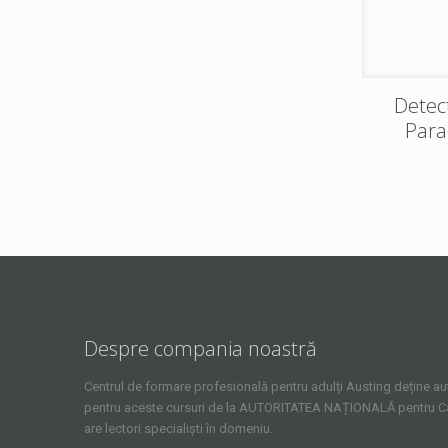
Detect
Para
Despre compania noastră
Centrul de formare profesională pentru adulți Austing deține aut
pentru aceste cursuri de la AUTORITATEA NAȚIONALĂ pentru Cali
are lectori specialiști în domeniu.