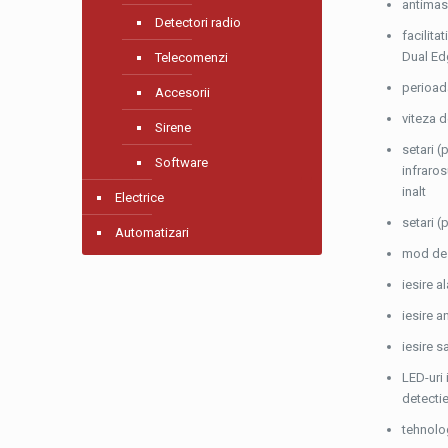
antimask
Detectori radio
facilita
Dual Edg
Telecomenzi
perioada
Accesorii
viteza 
Sirene
setari (
Software
infraros
inalt
Electrice
setari (
Automatizari
mod de t
iesire a
iesire a
iesire 
LED-uri 
detectie
tehnolo