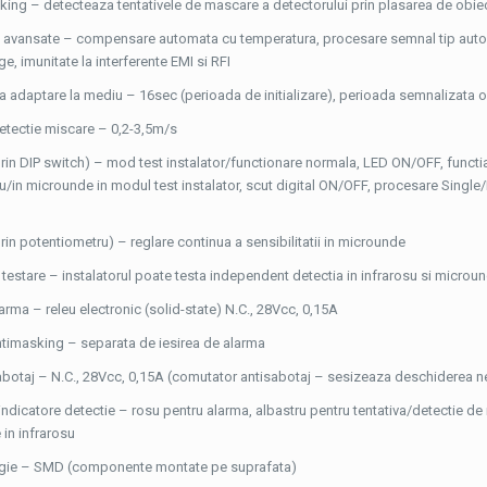
ing – detecteaza tentativele de mascare a detectorului prin plasarea de obiecte
ti avansate – compensare automata cu temperatura, procesare semnal tip auto p
e, imunitate la interferente EMI si RFI
 adaptare la mediu – 16sec (perioada de initializare), perioada semnalizata op
detectie miscare – 0,2-3,5m/s
prin DIP switch) – mod test instalator/functionare normala, LED ON/OFF, functia
u/in microunde in modul test instalator, scut digital ON/OFF, procesare Single
prin potentiometru) – reglare continua a sensibilitatii in microunde
estare – instalatorul poate testa independent detectia in infrarosu si microu
larma – releu electronic (solid-state) N.C., 28Vcc, 0,15A
ntimasking – separata de iesirea de alarma
sabotaj – N.C., 28Vcc, 0,15A (comutator antisabotaj – sesizeaza deschiderea ne
indicatore detectie – rosu pentru alarma, albastru pentru tentativa/detectie d
 in infrarosu
gie – SMD (componente montate pe suprafata)