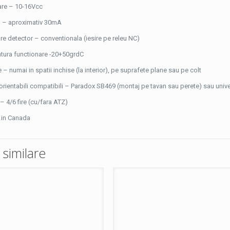
are – 10-16Vcc
 – aproximativ 30mA
e detector – conventionala (iesire pe releu NC)
tura functionare -20+50grdC
e – numai in spatii inchise (la interior), pe suprafete plane sau pe colt
orientabili compatibili – Paradox SB469 (montaj pe tavan sau perete) sau univer
– 4/6 fire (cu/fara ATZ)
t in Canada
similare