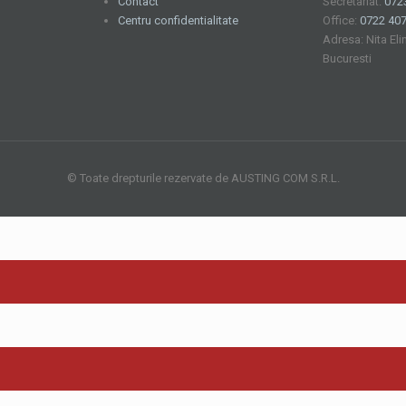
Contact
Secretariat:
072
Centru confidentialitate
Office:
0722 407
Adresa: Nita Eli
Bucuresti
© Toate drepturile rezervate de AUSTING COM S.R.L.