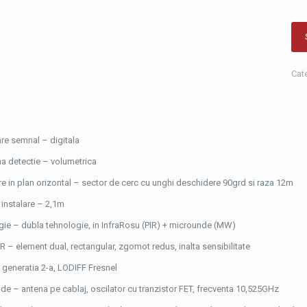
Cat
re semnal – digitala
a detectie – volumetrica
e in plan orizontal – sector de cerc cu unghi deschidere 90grd si raza 12m
 instalare – 2,1m
gie – dubla tehnologie, in InfraRosu (PIR) + microunde (MW)
R – element dual, rectangular, zgomot redus, inalta sensibilitate
– generatia 2-a, LODIFF Fresnel
de – antena pe cablaj, oscilator cu tranzistor FET, frecventa 10,525GHz