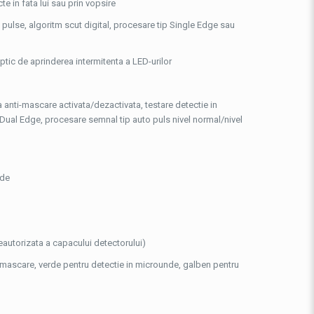
 in fata lui sau prin vopsire
ulse, algoritm scut digital, procesare tip Single Edge sau
tic de aprinderea intermitenta a LED-urilor
 anti-mascare activata/dezactivata, testare detectie in
/Dual Edge, procesare semnal tip auto puls nivel normal/nivel
nde
autorizata a capacului detectorului)
e mascare, verde pentru detectie in microunde, galben pentru