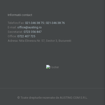
Informatii contact
Telefon/Fax:
021-346 38 75
|
021-346 38 76
E-mail:
office@austing.ro
Secretariat:
0723 356 847
Office:
0722 407 725
Adresa: Nita Elinescu Nr. 57, Sector 3, Bucuresti
© Toate drepturile rezervate de AUSTING COM S.R.L.