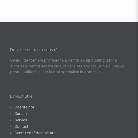
Despre compania noastră
Centrul de formare profesională pentru adulți Austing deține
autorizații pentru aceste cursuri de la AUTORITATEA NAȚIONALĂ
pentru Calificări și are lectori specialiști în domeniu.
Link-uri utile
Despre noi
Cursuri
Servicii
Contact
Centru confidentialitate