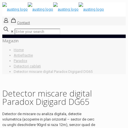
Contact
✕
Magazin
Home
Antiefractie
Paradox
Detectori cablati
Detector miscare digital Paradox Digigard DG65
Detector miscare digital
Paradox Digigard DG65
Detector de miscare cu analiza digitala, detectie
volumetrica (acoperire in plan orizontal – sector de cerc
cu unghi deschidere 90grd si raza 12m), senzor quad de