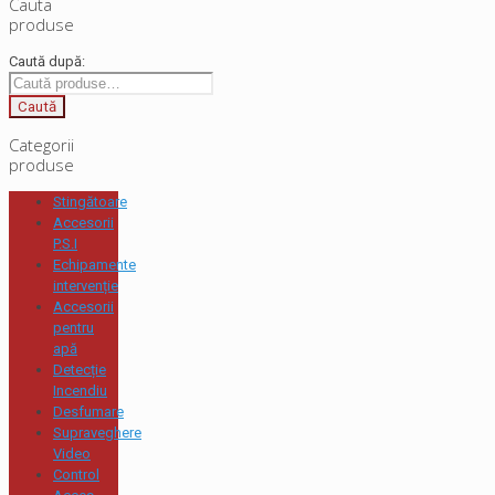
Cauta
produse
Caută după:
Caută
Categorii
produse
Stingătoare
Accesorii
P.S.I
Echipamente
intervenție
Accesorii
pentru
apă
Detecție
Incendiu
Desfumare
Supraveghere
Video
Control