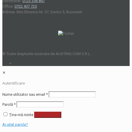
Secretariat:
0723 356 847
Office:
0722 407 725
Adresa: Nita Elinescu Nr. 57, Sector 3, Bucuresti
© Toate drepturile rezervate de AUSTING COM S.R.L.
✕
Autentificare
Nume utilizator sau email
*
Parolă
*
Ține-mă minte
Autentificare
Ai uitat parola?