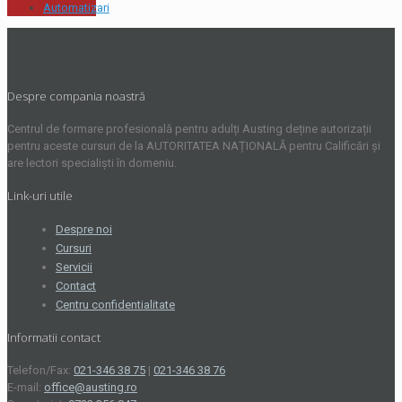
Automatizari
Despre compania noastră
Centrul de formare profesională pentru adulți Austing deține autorizații
pentru aceste cursuri de la AUTORITATEA NAȚIONALĂ pentru Calificări și
are lectori specialiști în domeniu.
Link-uri utile
Despre noi
Cursuri
Servicii
Contact
Centru confidentialitate
Informatii contact
Telefon/Fax:
021-346 38 75
|
021-346 38 76
E-mail:
office@austing.ro