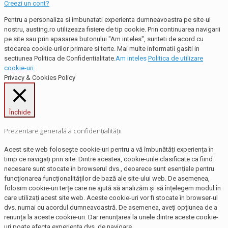
Creezi un cont?
Pentru a personaliza si imbunatati experienta dumneavoastra pe site-ul
nostru, austing.ro utilizeaza fisiere de tip cookie. Prin continuarea navigarii
pe site sau prin apasarea butonului "Am inteles", sunteti de acord cu
stocarea cookie-urilor primare si terte. Mai multe informatii gasiti in
sectiunea Politica de Confidentialitate.
Am inteles
Politica de utilizare
cookie-uri
Privacy & Cookies Policy
Închide
Prezentare generală a confidențialității
Acest site web folosește cookie-uri pentru a vă îmbunătăți experiența în
timp ce navigați prin site. Dintre acestea, cookie-urile clasificate ca fiind
necesare sunt stocate în browserul dvs., deoarece sunt esențiale pentru
funcționarea funcționalităților de bază ale site-ului web. De asemenea,
folosim cookie-uri terțe care ne ajută să analizăm și să înțelegem modul în
care utilizați acest site web. Aceste cookie-uri vor fi stocate în browser-ul
dvs. numai cu acordul dumneavoastră. De asemenea, aveți opțiunea de a
renunța la aceste cookie-uri. Dar renunțarea la unele dintre aceste cookie-
uri poate afecta experiența dvs. de navigare.