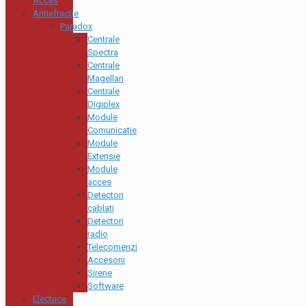
Acces
Antiefractie
Paradox
Centrale
Spectra
Centrale
Magellan
Centrale
Digiplex
Module
Comunicatie
Module
Extensie
Module
acces
Detectori
cablati
Detectori
radio
Telecomenzi
Accesorii
Sirene
Software
Electrice