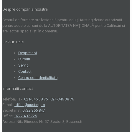
Despre compania noastră
Centrul de formare profesională pentru adulți Austing deține autorizații
pentru aceste cursuri de la AUTORITATEA NAȚIONALĂ pentru Calificări și
are lectori specialiști în domeniu.
Link-uri utile
Despre noi
Cursuri
Servicii
Contact
Centru confidentialitate
Informatii contact
Telefon/Fax:
021-346 38 75
|
021-346 38 76
E-mail:
office@austing.ro
Secretariat:
0723 356 847
Office:
0722 407 725
Adresa: Nita Elinescu Nr. 57, Sector 3, Bucuresti