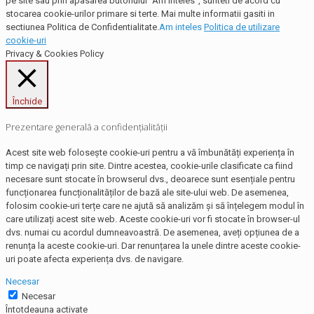
pe site sau prin apasarea butonului "Am inteles", sunteti de acord cu
stocarea cookie-urilor primare si terte. Mai multe informatii gasiti in
sectiunea Politica de Confidentialitate.
Am inteles
Politica de utilizare
cookie-uri
Privacy & Cookies Policy
Închide
Prezentare generală a confidențialității
Acest site web folosește cookie-uri pentru a vă îmbunătăți experiența în
timp ce navigați prin site. Dintre acestea, cookie-urile clasificate ca fiind
necesare sunt stocate în browserul dvs., deoarece sunt esențiale pentru
funcționarea funcționalităților de bază ale site-ului web. De asemenea,
folosim cookie-uri terțe care ne ajută să analizăm și să înțelegem modul în
care utilizați acest site web. Aceste cookie-uri vor fi stocate în browser-ul
dvs. numai cu acordul dumneavoastră. De asemenea, aveți opțiunea de a
renunța la aceste cookie-uri. Dar renunțarea la unele dintre aceste cookie-
uri poate afecta experiența dvs. de navigare.
Necesar
Necesar
Întotdeauna activate