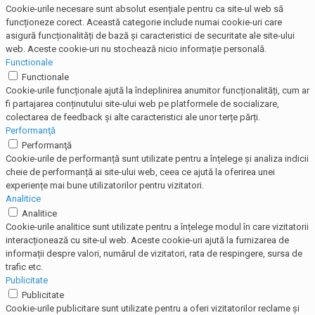
Cookie-urile necesare sunt absolut esențiale pentru ca site-ul web să
funcționeze corect. Această categorie include numai cookie-uri care
asigură funcționalități de bază și caracteristici de securitate ale site-ului
web. Aceste cookie-uri nu stochează nicio informație personală.
Functionale
Functionale
Cookie-urile funcționale ajută la îndeplinirea anumitor funcționalități, cum ar
fi partajarea conținutului site-ului web pe platformele de socializare,
colectarea de feedback și alte caracteristici ale unor terțe părți.
Performanţă
Performanţă
Cookie-urile de performanță sunt utilizate pentru a înțelege și analiza indicii
cheie de performanță ai site-ului web, ceea ce ajută la oferirea unei
experiențe mai bune utilizatorilor pentru vizitatori.
Analitice
Analitice
Cookie-urile analitice sunt utilizate pentru a înțelege modul în care vizitatorii
interacționează cu site-ul web. Aceste cookie-uri ajută la furnizarea de
informații despre valori, numărul de vizitatori, rata de respingere, sursa de
trafic etc.
Publicitate
Publicitate
Cookie-urile publicitare sunt utilizate pentru a oferi vizitatorilor reclame și