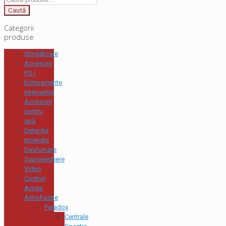
Caută
Categorii
produse
Stingătoare
Accesorii
P.S.I
Echipamente
intervenție
Accesorii
pentru
apă
Detecție
Incendiu
Desfumare
Supraveghere
Video
Control
Acces
Antiefractie
Paradox
Centrale