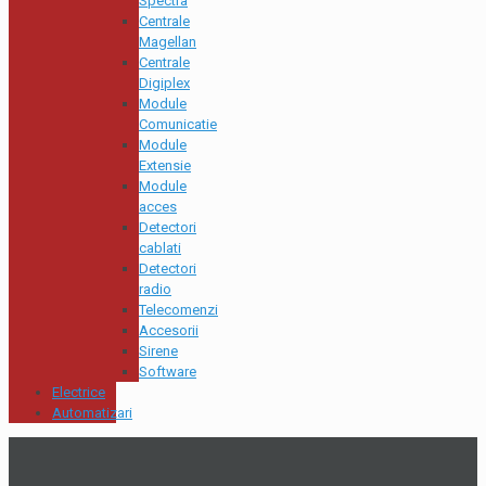
Spectra
Centrale
Magellan
Centrale
Digiplex
Module
Comunicatie
Module
Extensie
Module
acces
Detectori
cablati
Detectori
radio
Telecomenzi
Accesorii
Sirene
Software
Electrice
Automatizari