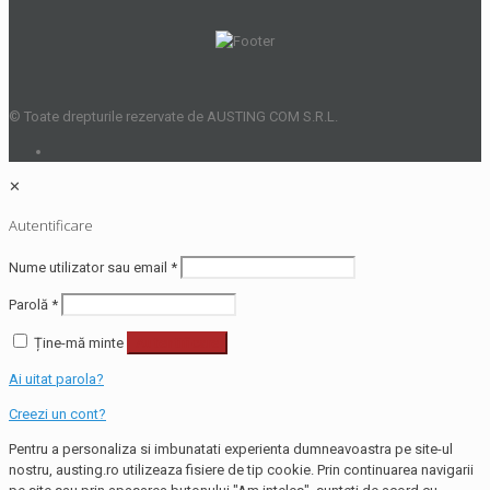
© Toate drepturile rezervate de AUSTING COM S.R.L.
✕
Autentificare
Nume utilizator sau email
*
Parolă
*
Ține-mă minte
Autentificare
Ai uitat parola?
Creezi un cont?
Pentru a personaliza si imbunatati experienta dumneavoastra pe site-ul
nostru, austing.ro utilizeaza fisiere de tip cookie. Prin continuarea navigarii