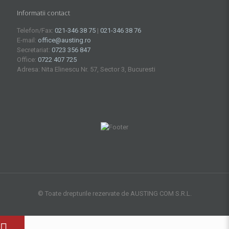
Informatii contact
Telefon/Fax:
021-346 38 75
|
021-346 38 76
E-mail:
office@austing.ro
Secretariat:
0723 356 847
Office:
0722 407 725
Adresa: Nita Elinescu Nr. 57, Sector 3, Bucuresti
© Toate drepturile rezervate de AUSTING COM S.R.L.