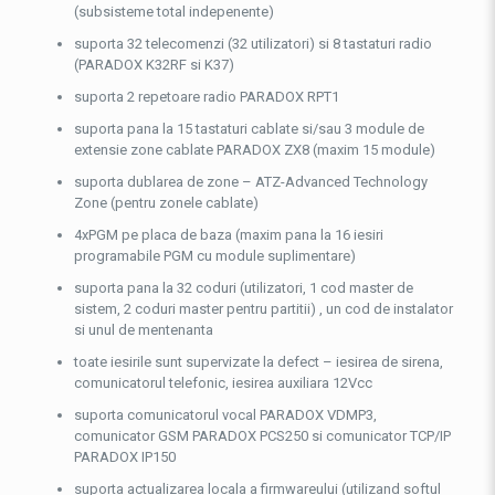
(subsisteme total indepenente)
suporta 32 telecomenzi (32 utilizatori) si 8 tastaturi radio
(PARADOX K32RF si K37)
suporta 2 repetoare radio PARADOX RPT1
suporta pana la 15 tastaturi cablate si/sau 3 module de
extensie zone cablate PARADOX ZX8 (maxim 15 module)
suporta dublarea de zone – ATZ-Advanced Technology
Zone (pentru zonele cablate)
4xPGM pe placa de baza (maxim pana la 16 iesiri
programabile PGM cu module suplimentare)
suporta pana la 32 coduri (utilizatori, 1 cod master de
sistem, 2 coduri master pentru partitii) , un cod de instalator
si unul de mentenanta
toate iesirile sunt supervizate la defect – iesirea de sirena,
comunicatorul telefonic, iesirea auxiliara 12Vcc
suporta comunicatorul vocal PARADOX VDMP3,
comunicator GSM PARADOX PCS250 si comunicator TCP/IP
PARADOX IP150
suporta actualizarea locala a firmwareului (utilizand softul