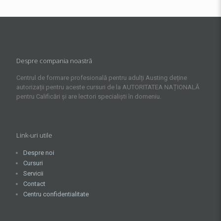
Despre compania noastră
Centrul de formare profesională pentru adulți Austing deține
autorizații pentru aceste cursuri de la AUTORITATEA NAȚIONALĂ
pentru Calificări și are lectori specialiști în domeniu.
Link-uri utile
Despre noi
Cursuri
Servicii
Contact
Centru confidentialitate