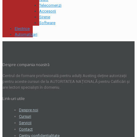
Telecomenzi
Accesorii
Sirene
Software
Electrice
Automatizari
Despre compania noastră
Centrul de formare profesională pentru adulți Austing deține autorizații
pentru aceste cursuri de la AUTORITATEA NAȚIONALĂ pentru Calificări și
are lectori specialiști în domeniu.
Link-uri utile
Despre noi
Cursuri
Servicii
Contact
Centru confidentialitate