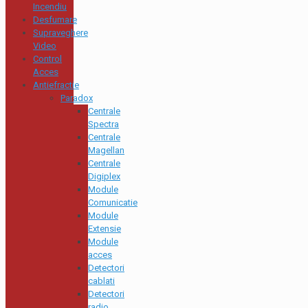
Incendiu
Desfumare
Supraveghere
Video
Control
Acces
Antiefractie
Paradox
Centrale
Spectra
Centrale
Magellan
Centrale
Digiplex
Module
Comunicatie
Module
Extensie
Module
acces
Detectori
cablati
Detectori
radio