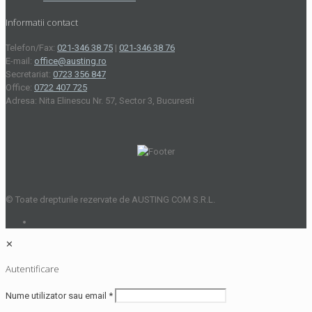
Informatii contact
Telefon/Fax:
021-346 38 75
|
021-346 38 76
E-mail:
office@austing.ro
Secretariat:
0723 356 847
Office:
0722 407 725
Adresa: Nita Elinescu Nr. 57, Sector 3, Bucuresti
© Toate drepturile rezervate de AUSTING COM S.R.L.
✕
Autentificare
Nume utilizator sau email
*