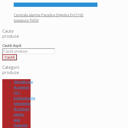
Centrala alarma Paradox Digiplex EVO192
tastatura TM50
Cauta
produse
Caută după:
Caută
Categorii
produse
Stingătoare
Accesorii
P.S.I
Echipamente
intervenție
Accesorii
pentru
apă
Detecție