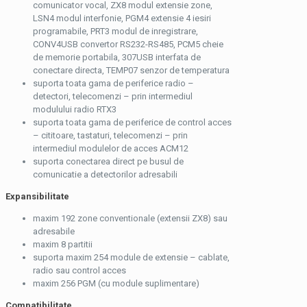
comunicator vocal, ZX8 modul extensie zone,
LSN4 modul interfonie, PGM4 extensie 4 iesiri
programabile, PRT3 modul de inregistrare,
CONV4USB convertor RS232-RS485, PCM5 cheie
de memorie portabila, 307USB interfata de
conectare directa, TEMP07 senzor de temperatura
suporta toata gama de periferice radio –
detectori, telecomenzi – prin intermediul
modulului radio RTX3
suporta toata gama de periferice de control acces
– cititoare, tastaturi, telecomenzi – prin
intermediul modulelor de acces ACM12
suporta conectarea direct pe busul de
comunicatie a detectorilor adresabili
Expansibilitate
maxim 192 zone conventionale (extensii ZX8) sau
adresabile
maxim 8 partitii
suporta maxim 254 module de extensie – cablate,
radio sau control acces
maxim 256 PGM (cu module suplimentare)
Compatibilitate