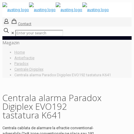
Contact
✕
Magazin
Home
Antiefractie
Paradox
Centrale Digiplex
Centrala alarma Paradox Digiplex EVO192 tastatura K641
Centrala alarma Paradox
Digiplex EVO192
tastatura K641
Centrala cablata de alarmare la efractie conventional-
adresabila (2×8 zone conventionale pe placa sau 192