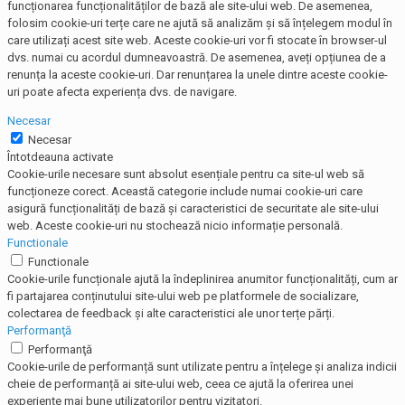
funcționarea funcționalităților de bază ale site-ului web. De asemenea,
folosim cookie-uri terțe care ne ajută să analizăm și să înțelegem modul în
care utilizați acest site web. Aceste cookie-uri vor fi stocate în browser-ul
dvs. numai cu acordul dumneavoastră. De asemenea, aveți opțiunea de a
renunța la aceste cookie-uri. Dar renunțarea la unele dintre aceste cookie-
uri poate afecta experiența dvs. de navigare.
Necesar
Necesar
Întotdeauna activate
Cookie-urile necesare sunt absolut esențiale pentru ca site-ul web să
funcționeze corect. Această categorie include numai cookie-uri care
asigură funcționalități de bază și caracteristici de securitate ale site-ului
web. Aceste cookie-uri nu stochează nicio informație personală.
Functionale
Functionale
Cookie-urile funcționale ajută la îndeplinirea anumitor funcționalități, cum ar
fi partajarea conținutului site-ului web pe platformele de socializare,
colectarea de feedback și alte caracteristici ale unor terțe părți.
Performanţă
Performanţă
Cookie-urile de performanță sunt utilizate pentru a înțelege și analiza indicii
cheie de performanță ai site-ului web, ceea ce ajută la oferirea unei
experiențe mai bune utilizatorilor pentru vizitatori.