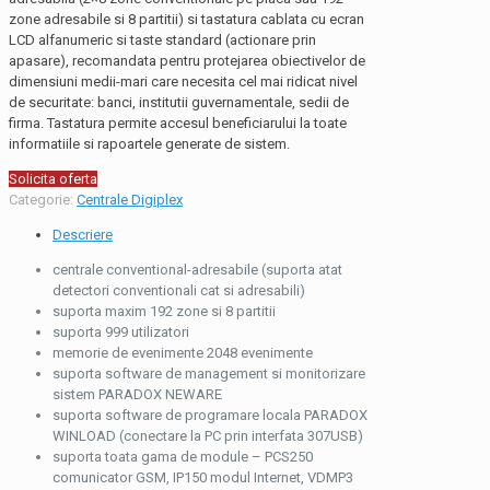
zone adresabile si 8 partitii) si tastatura cablata cu ecran
LCD alfanumeric si taste standard (actionare prin
apasare), recomandata pentru protejarea obiectivelor de
dimensiuni medii-mari care necesita cel mai ridicat nivel
de securitate: banci, institutii guvernamentale, sedii de
firma. Tastatura permite accesul beneficiarului la toate
informatiile si rapoartele generate de sistem.
Solicita oferta
Categorie:
Centrale Digiplex
Descriere
centrale conventional-adresabile (suporta atat
detectori conventionali cat si adresabili)
suporta maxim 192 zone si 8 partitii
suporta 999 utilizatori
memorie de evenimente 2048 evenimente
suporta software de management si monitorizare
sistem PARADOX NEWARE
suporta software de programare locala PARADOX
WINLOAD (conectare la PC prin interfata 307USB)
suporta toata gama de module – PCS250
comunicator GSM, IP150 modul Internet, VDMP3