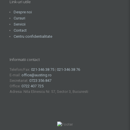
Link-uri utile
Despre noi
Cursuri
Servicii
Contact
Centru confidentialitate
Informatii contact
Telefon/Fax:
021-346 38 75
|
021-346 38 76
E-mail:
office@austing.ro
Secretariat:
0723 356 847
Office:
0722 407 725
Adresa: Nita Elinescu Nr. 57, Sector 3, Bucuresti