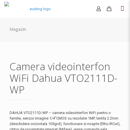
Magazin
Camera videointerfon
WiFi Dahua VTO2111D-
WP
DAHUA VTO2111D-WP – camera videointerfon WiFi pentru o
familie, senzor imagine 1/4″CMOS cu rezolutie 1MP, lentila 2.2mm
(deschidere orizontala 105grd), functionare zi-noapte (filtru IRCut),
cititor de proximitate integrat (Mifare), iesire comanda yala