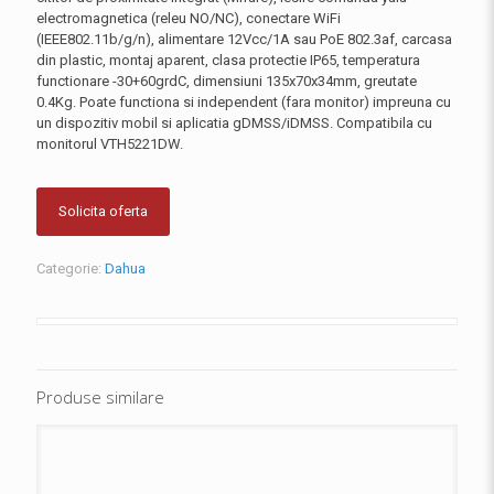
electromagnetica (releu NO/NC), conectare WiFi
(IEEE802.11b/g/n), alimentare 12Vcc/1A sau PoE 802.3af, carcasa
din plastic, montaj aparent, clasa protectie IP65, temperatura
functionare -30+60grdC, dimensiuni 135x70x34mm, greutate
0.4Kg. Poate functiona si independent (fara monitor) impreuna cu
un dispozitiv mobil si aplicatia gDMSS/iDMSS. Compatibila cu
monitorul VTH5221DW.
Solicita oferta
Categorie:
Dahua
Produse similare