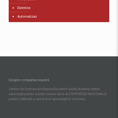
Electrice
Automatizari
Despre compania noastră
Centrul de formare profesională pentru adulți Austing deține
autorizații pentru aceste cursuri de la AUTORITATEA NAȚIONALĂ
pentru Calificări și are lectori specialiști în domeniu.