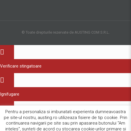
© Toate drepturile rezervate de AUSTING COM S.R.L.
Verificare stingatoare
Ignifugare
Pentru a personaliza si imbunatati experienta dumneavoastra
pe site-ul nostru, austing.ro utilizeaza fisiere de tip cookie. Prin
Verificare hidranti
continuarea navigarii pe site sau prin apasarea butonului "Am
inteles", sunteti de acord cu stocarea cookie-urilor primare si