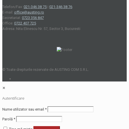
Telefon/Fax:
021-346 38 75
|
021-346 38 76
E-mail:
office@austing.ro
Secretariat:
0723 356 847
Office:
0722 407 725
Adresa: Nita Elinescu Nr. 57, Sector 3, Bucuresti
© Toate drepturile rezervate de AUSTING COM S.R.L.
✕
Autentificare
Nume utilizator sau email
*
Parolă
*