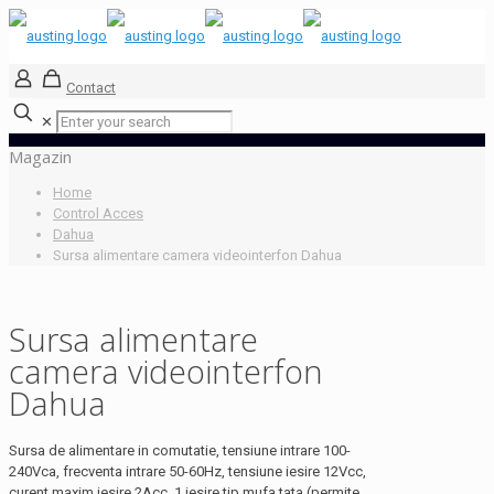
Contact
✕
Magazin
Home
Control Acces
Dahua
Sursa alimentare camera videointerfon Dahua
Sursa alimentare
camera videointerfon
Dahua
Sursa de alimentare in comutatie, tensiune intrare 100-
240Vca, frecventa intrare 50-60Hz, tensiune iesire 12Vcc,
curent maxim iesire 2Acc, 1 iesire tip mufa tata (permite