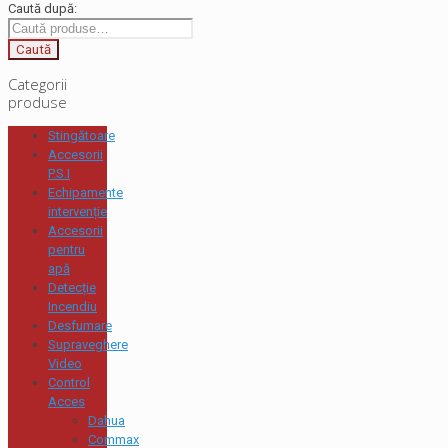
Caută după:
Caută
Categorii
produse
Stingătoare
Accesorii
P.S.I
Echipamente
intervenție
Accesorii
pentru
apă
Detecție
Incendiu
Desfumare
Supraveghere
Video
Control
Acces
Dahua
Commax