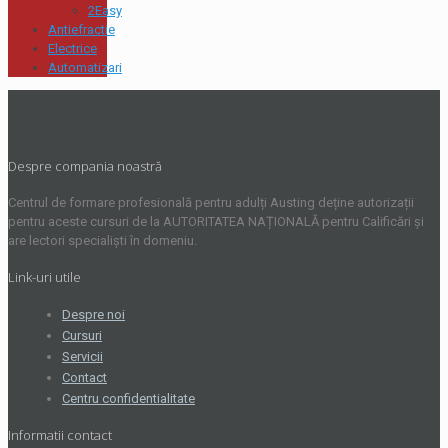
2Easy
Antiefractie
Electrice
Automatizari
Despre compania noastră
Centrul de formare profesională pentru adulți Austing deține autorizații
pentru aceste cursuri de la AUTORITATEA NAȚIONALĂ pentru Calificări și
are lectori specialiști în domeniu.
Link-uri utile
Despre noi
Cursuri
Servicii
Contact
Centru confidentialitate
Informatii contact