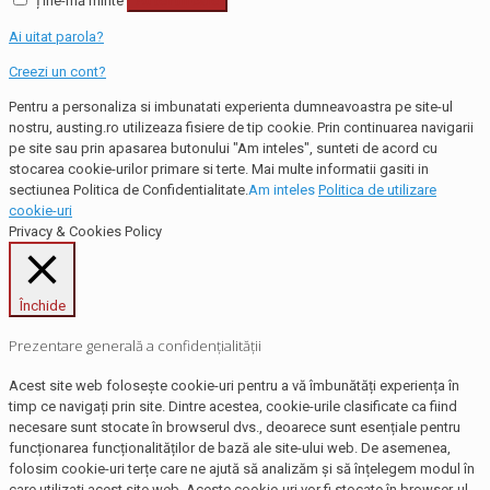
Ține-mă minte
Autentificare
Ai uitat parola?
Creezi un cont?
Pentru a personaliza si imbunatati experienta dumneavoastra pe site-ul
nostru, austing.ro utilizeaza fisiere de tip cookie. Prin continuarea navigarii
pe site sau prin apasarea butonului "Am inteles", sunteti de acord cu
stocarea cookie-urilor primare si terte. Mai multe informatii gasiti in
sectiunea Politica de Confidentialitate.
Am inteles
Politica de utilizare
cookie-uri
Privacy & Cookies Policy
Închide
Prezentare generală a confidențialității
Acest site web folosește cookie-uri pentru a vă îmbunătăți experiența în
timp ce navigați prin site. Dintre acestea, cookie-urile clasificate ca fiind
necesare sunt stocate în browserul dvs., deoarece sunt esențiale pentru
funcționarea funcționalităților de bază ale site-ului web. De asemenea,
folosim cookie-uri terțe care ne ajută să analizăm și să înțelegem modul în
care utilizați acest site web. Aceste cookie-uri vor fi stocate în browser-ul