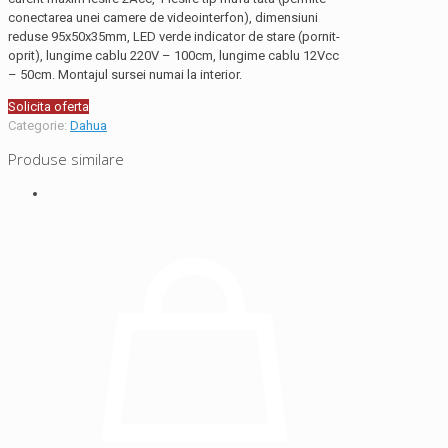
conectarea unei camere de videointerfon), dimensiuni
reduse 95x50x35mm, LED verde indicator de stare (pornit-
oprit), lungime cablu 220V – 100cm, lungime cablu 12Vcc
– 50cm. Montajul sursei numai la interior.
Solicita oferta
Categorie:
Dahua
Produse similare