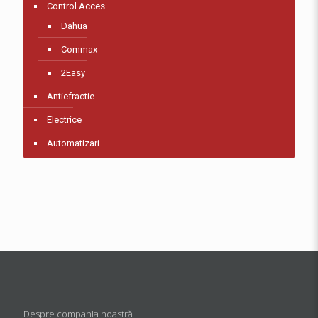
Control Acces
Dahua
Commax
2Easy
Antiefractie
Electrice
Automatizari
Despre compania noastră