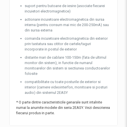
suport pentru butoane de iesire (asociate fiecarei
incuietori electromagnetice)
actionare incuietoare electromagnetica din sursa
interna (pentru consum mai mic de 200-250mA) sau
din sursa externa
comanda incuietoare electromagnetica din exterior
prin tastatura sau cititor de cartele/taguri
incorporate in postul de exterior
distante mari de cablare 100-150m (fata de ultimul
monitor din sistem), in functie de numarul
monitoarelor din sistem si sectiunea conductoarelor
folosite
compatibilitate cu toate posturile de exterior si
interior (camere videointerfon, monitoare si posturi
audio) din sistemul 2EASY
* O parte dintre caracteristicile genarale sunt intalnite
numai la anumite modele din seria 2EASY. Vezi descrierea
fiecarui produs in parte.