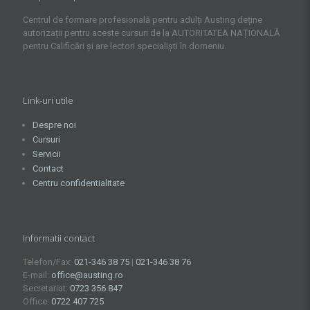
Centrul de formare profesională pentru adulți Austing deține
autorizații pentru aceste cursuri de la AUTORITATEA NAȚIONALĂ
pentru Calificări și are lectori specialiști în domeniu.
Link-uri utile
Despre noi
Cursuri
Servicii
Contact
Centru confidentialitate
Informatii contact
Telefon/Fax:
021-346 38 75
|
021-346 38 76
E-mail:
office@austing.ro
Secretariat:
0723 356 847
Office:
0722 407 725