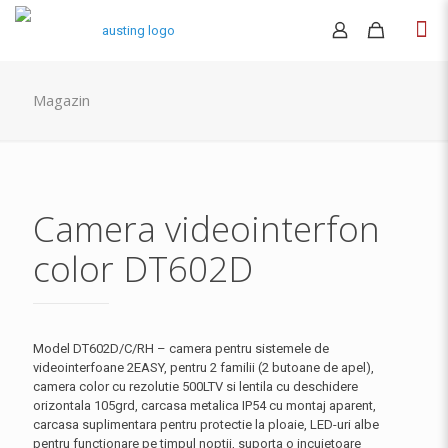
Magazin
Camera videointerfon
color DT602D
Model DT602D/C/RH – camera pentru sistemele de
videointerfoane 2EASY, pentru 2 familii (2 butoane de apel),
camera color cu rezolutie 500LTV si lentila cu deschidere
orizontala 105grd, carcasa metalica IP54 cu montaj aparent,
carcasa suplimentara pentru protectie la ploaie, LED-uri albe
pentru functionare pe timpul noptii, suporta o incuietoare