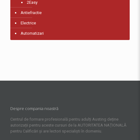
2Easy
Antiefractie
Electrice
Automatizari
Despre compania noastră
Centrul de formare profesională pentru adulți Austing deține
autorizații pentru aceste cursuri de la AUTORITATEA NAȚIONALĂ
pentru Calificări și are lectori specialiști în domeniu.