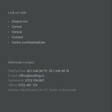
Link-uri utile
Despre noi
Cursuri
Servicii
Contact
Centru confidentialitate
Informatii contact
Telefon/Fax:
021-346 38 75
|
021-346 38 76
E-mail:
office@austing.ro
Secretariat:
0723 356 847
Office:
0722 407 725
Adresa: Nita Elinescu Nr. 57, Sector 3, Bucuresti