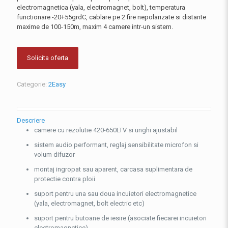
electromagnetica (yala, electromagnet, bolt), temperatura
functionare -20+55grdC, cablare pe 2 fire nepolarizate si distante
maxime de 100-150m, maxim 4 camere intr-un sistem.
Solicita oferta
Categorie:
2Easy
Descriere
camere cu rezolutie 420-650LTV si unghi ajustabil
sistem audio performant, reglaj sensibilitate microfon si
volum difuzor
montaj ingropat sau aparent, carcasa suplimentara de
protectie contra ploii
suport pentru una sau doua incuietori electromagnetice
(yala, electromagnet, bolt electric etc)
suport pentru butoane de iesire (asociate fiecarei incuietori
electromagnetice)