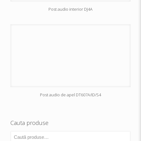
Post audio interior DJ4A
Post audio de apel DT607A/ID/S4
Cauta produse