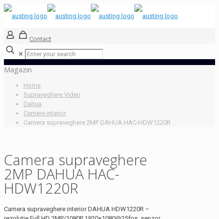
Contact
✕
Magazin
Home
Supraveghere Video
Dahua
Camere interior
Camera supraveghere 2MP DAHUA HAC-HDW1220R
Camera supraveghere
2MP DAHUA HAC-
HDW1220R
Camera supraveghere interior DAHUA HDW1220R –
rezolutie Full HD 2MP/1080P 1920×1080@25fps, senzor