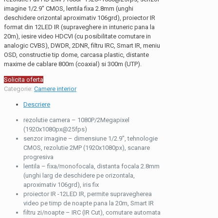
imagine 1/2.9″ CMOS, lentila fixa 2.8mm (unghi
deschidere orizontal aproximativ 106grd), proiector IR
format din 12LED IR (supraveghere in intuneric pana la
20m), iesire video HDCVI (cu posibilitate comutare in
analogic CVBS), DWDR, 2DNR, filtru IRC, Smart IR, meniu
OSD, constructie tip dome, carcasa plastic, distante
maxime de cablare 800m (coaxial) si 300m (UTP).
Solicita oferta
Categorie:
Camere interior
Descriere
rezolutie camera – 1080P/2Megapixel
(1920x1080px@25fps)
senzor imagine – dimensiune 1/2.9″, tehnologie
CMOS, rezolutie 2MP (1920x1080px), scanare
progresiva
lentila – fixa/monofocala, distanta focala 2.8mm
(unghi larg de deschidere pe orizontala,
aproximativ 106grd), iris fix
proiector IR -12LED IR, permite supravegherea
video pe timp de noapte pana la 20m, Smart IR
filtru zi/noapte – IRC (IR Cut), comutare automata