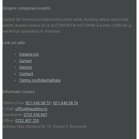
Despre compania noastră
Centrul de formare profesională pentru adulți Austing deține autorizații
pentru aceste cursuri de la AUTORITATEA NAȚIONALĂ pentru Calificări și
are lectori specialiști în domeniu.
Link-uri utile
Despre noi
Cursuri
Servicii
Contact
Centru confidentialitate
Informatii contact
Telefon/Fax:
021-346 38 75
|
021-346 38 76
E-mail:
office@austing.ro
Secretariat:
0723 356 847
Office:
0722 407 725
Adresa: Nita Elinescu Nr. 57, Sector 3, Bucuresti