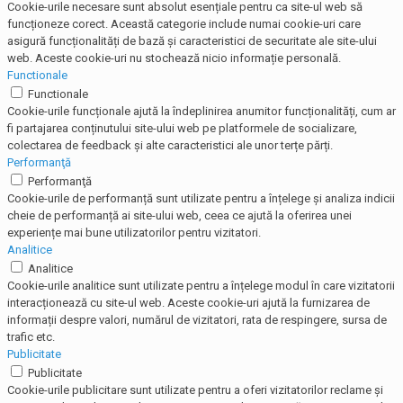
Cookie-urile necesare sunt absolut esențiale pentru ca site-ul web să
funcționeze corect. Această categorie include numai cookie-uri care
asigură funcționalități de bază și caracteristici de securitate ale site-ului
web. Aceste cookie-uri nu stochează nicio informație personală.
Functionale
Functionale
Cookie-urile funcționale ajută la îndeplinirea anumitor funcționalități, cum ar
fi partajarea conținutului site-ului web pe platformele de socializare,
colectarea de feedback și alte caracteristici ale unor terțe părți.
Performanţă
Performanţă
Cookie-urile de performanță sunt utilizate pentru a înțelege și analiza indicii
cheie de performanță ai site-ului web, ceea ce ajută la oferirea unei
experiențe mai bune utilizatorilor pentru vizitatori.
Analitice
Analitice
Cookie-urile analitice sunt utilizate pentru a înțelege modul în care vizitatorii
interacționează cu site-ul web. Aceste cookie-uri ajută la furnizarea de
informații despre valori, numărul de vizitatori, rata de respingere, sursa de
trafic etc.
Publicitate
Publicitate
Cookie-urile publicitare sunt utilizate pentru a oferi vizitatorilor reclame și