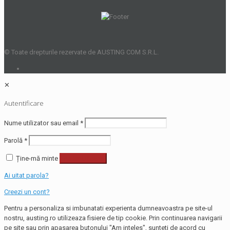
© Toate drepturile rezervate de AUSTING COM S.R.L.
✕
Autentificare
Nume utilizator sau email
*
Parolă
*
Ține-mă minte
Autentificare
Ai uitat parola?
Creezi un cont?
Pentru a personaliza si imbunatati experienta dumneavoastra pe site-ul
nostru, austing.ro utilizeaza fisiere de tip cookie. Prin continuarea navigarii
pe site sau prin apasarea butonului "Am inteles", sunteti de acord cu