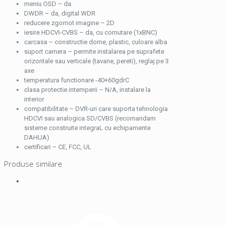
meniu OSD – da
DWDR – da, digital WDR
reducere zgomot imagine – 2D
iesire HDCVI-CVBS – da, cu comutare (1xBNC)
carcasa – constructie dome, plastic, culoare alba
suport camera – permite instalarea pe suprafete
orizontale sau verticale (tavane, pereti), reglaj pe 3
axe
temperatura functionare -40+60gdrC
clasa protectie intemperii – N/A, instalare la
interior
compatibilitate – DVR-uri care suporta tehnologia
HDCVI sau analogica SD/CVBS (recomandam
sisteme construite integraL cu echipamente
DAHUA)
certificari – CE, FCC, UL
Produse similare