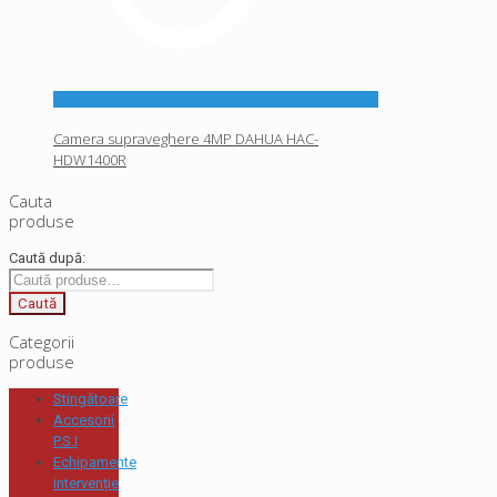
Camera supraveghere 4MP DAHUA HAC-
HDW1400R
Cauta
produse
Caută după:
Caută
Categorii
produse
Stingătoare
Accesorii
P.S.I
Echipamente
intervenție