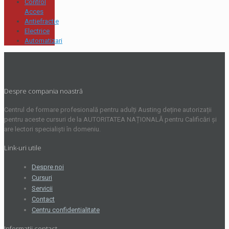
Control
Acces
Antiefractie
Electrice
Automatizari
Despre compania noastră
Centrul de formare profesională pentru adulți Austing deține autorizații
pentru aceste cursuri de la AUTORITATEA NAȚIONALĂ pentru Calificări și
are lectori specialiști în domeniu.
Link-uri utile
Despre noi
Cursuri
Servicii
Contact
Centru confidentialitate
Informatii contact