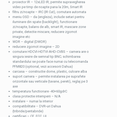
proiector IR – 12xLED IR, permite supravegherea
video pe timp de noapte pana la 20m, Smart IR
filtru zi/noapte – IRC (IR Cut), comutare automata
meniu OSD – da (engleza), include setari pentru
iluminare din spate (backlight), functionare
zi/noapte, balans de alb, smart IR, mascare zone
private, detectie miscare, reducere zgomot
imagine etc
WDR – digital (DWDR)
reducere zgomot imagine – 2D
comutare HDCVI-HDTVI-AHD-CVBS – camera are o
singura iesire de semnal tip BNC; schimbarea
standardului se poate face numai cu telecomanda
PFM820 (optional, vezi accesorii Dahua)
carcasa – constructie dome, plastic, culoare alba
suport camera – permite instalarea pe suprafete
orizontale sau verticale (tavane, pereti), reglaj pe 3
axe
temperatura functionare -40+60gdrC
clasa protectie intemperii – N/A
instalare – numai la interior
compatibilitate – DVR-uri Dahua
(tribride/pentabride)
certificari – CE, FCC, UL