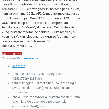
fixa 2.8mm (unghi deschidere aproximativ 83grd),
proiector IR LED (supraveghere in intuneric pana la 20m),
iluminare minima 0.05Lux/F2.0, imagine imbunatatita pe
timp de noapte prin Smart IR, filtru zi-noapte IRCut, meniu
OSD, carcasa tip dome din plastic, temperatura
functionare -40+60grdC, alimentare 12Vcc (toleranta
25%), distante maxime de cablare 1200m (coaxial) si
450m (UTP). Prin telecomanda PFM820 (optional) se
poate alege semnalul de iesire CVI
(default)/TVI/AHD/CVBS.
Solicita oferta
Categorie:
Camere interior
Descriere
rezolutie camera – 720P/1Megapixel
(1280x720px@25fps)
senzor imagine – dimensiune 1/4″, tehnologie
CMOS, rezolutie 1MP (1280x720px), scanare
progresiva
lentila – fixa/monofocala, distanta focala 2.8mm
(unghi larg de deschidere pe orizontala,
aproximativ 83grd), iris fix