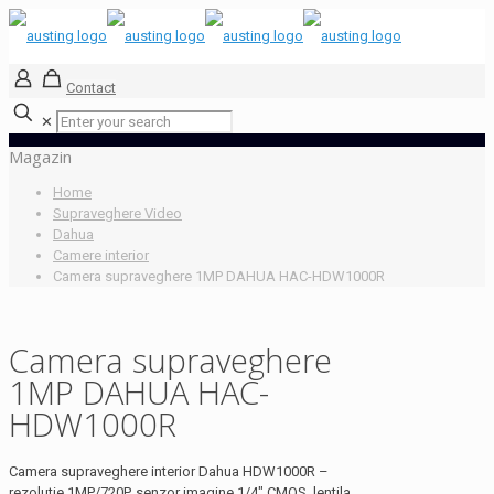
Contact
✕
Magazin
Home
Supraveghere Video
Dahua
Camere interior
Camera supraveghere 1MP DAHUA HAC-HDW1000R
Camera supraveghere
1MP DAHUA HAC-
HDW1000R
Camera supraveghere interior Dahua HDW1000R –
rezolutie 1MP/720P, senzor imagine 1/4″ CMOS, lentila