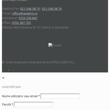
Telefon/Fax:
021-346 38 75
|
021-346 38 76
E-mail:
office@austing.ro
Secretariat:
0723 356 847
Office:
0722 407 725
Adresa: Nita Elinescu Nr. 57, Sector 3, Bucuresti
© Toate drepturile rezervate de AUSTING COM S.R.L.
✕
Autentificare
Nume utilizator sau email
*
Parolă
*