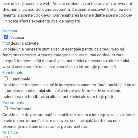
care utilizați acest site web. Aceste cookie-uri vor fi stocate în browser-ul
dvs. numai cu acordul dumneavoastră. De asemenea, aveți opțiunea de a
renunța la aceste cookie-uri. Dar renunțarea la unele dintre aceste cookie-
uri poate afecta experiența dvs. de navigare.
Necesar
Necesar
Întotdeauna activate
Cookie-urile necesare sunt absolut esențiale pentru ca site-ul web să
funcționeze corect. Această categorie include numai cookie-uri care
asigură funcționalități de bază și caracteristici de securitate ale site-ului
web. Aceste cookie-uri nu stochează nicio informație personală.
Functionale
Functionale
Cookie-urile funcționale ajută la îndeplinirea anumitor funcționalități, cum ar
fi partajarea conținutului site-ului web pe platformele de socializare,
colectarea de feedback și alte caracteristici ale unor terțe părți.
Performanţă
Performanţă
Cookie-urile de performanță sunt utilizate pentru a înțelege și analiza indicii
cheie de performanță ai site-ului web, ceea ce ajută la oferirea unei
experiențe mai bune utilizatorilor pentru vizitatori.
Analitice