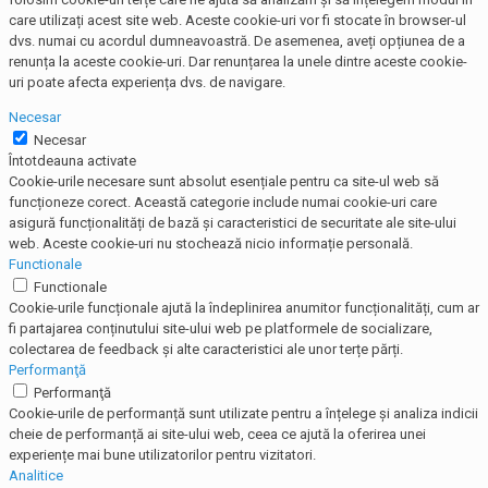
care utilizați acest site web. Aceste cookie-uri vor fi stocate în browser-ul
dvs. numai cu acordul dumneavoastră. De asemenea, aveți opțiunea de a
renunța la aceste cookie-uri. Dar renunțarea la unele dintre aceste cookie-
uri poate afecta experiența dvs. de navigare.
Necesar
Necesar
Întotdeauna activate
Cookie-urile necesare sunt absolut esențiale pentru ca site-ul web să
funcționeze corect. Această categorie include numai cookie-uri care
asigură funcționalități de bază și caracteristici de securitate ale site-ului
web. Aceste cookie-uri nu stochează nicio informație personală.
Functionale
Functionale
Cookie-urile funcționale ajută la îndeplinirea anumitor funcționalități, cum ar
fi partajarea conținutului site-ului web pe platformele de socializare,
colectarea de feedback și alte caracteristici ale unor terțe părți.
Performanţă
Performanţă
Cookie-urile de performanță sunt utilizate pentru a înțelege și analiza indicii
cheie de performanță ai site-ului web, ceea ce ajută la oferirea unei
experiențe mai bune utilizatorilor pentru vizitatori.
Analitice