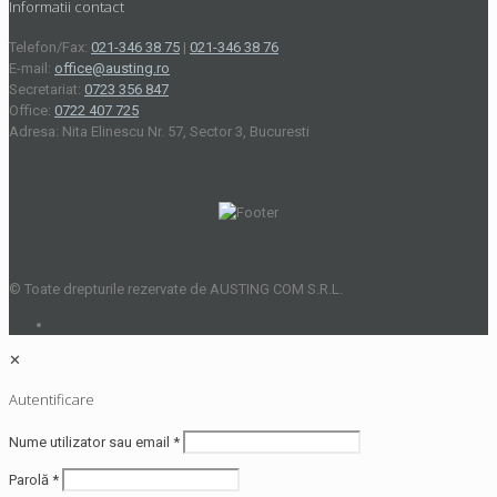
Informatii contact
Telefon/Fax:
021-346 38 75
|
021-346 38 76
E-mail:
office@austing.ro
Secretariat:
0723 356 847
Office:
0722 407 725
Adresa: Nita Elinescu Nr. 57, Sector 3, Bucuresti
© Toate drepturile rezervate de AUSTING COM S.R.L.
✕
Autentificare
Nume utilizator sau email
*
Parolă
*