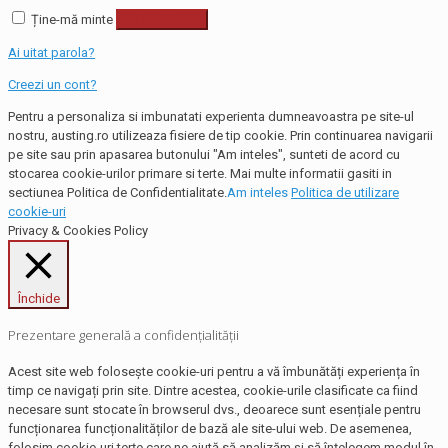
Ține-mă minte
Autentificare
Ai uitat parola?
Creezi un cont?
Pentru a personaliza si imbunatati experienta dumneavoastra pe site-ul
nostru, austing.ro utilizeaza fisiere de tip cookie. Prin continuarea navigarii
pe site sau prin apasarea butonului "Am inteles", sunteti de acord cu
stocarea cookie-urilor primare si terte. Mai multe informatii gasiti in
sectiunea Politica de Confidentialitate.
Am inteles
Politica de utilizare
cookie-uri
Privacy & Cookies Policy
Închide
Prezentare generală a confidențialității
Acest site web folosește cookie-uri pentru a vă îmbunătăți experiența în
timp ce navigați prin site. Dintre acestea, cookie-urile clasificate ca fiind
necesare sunt stocate în browserul dvs., deoarece sunt esențiale pentru
funcționarea funcționalităților de bază ale site-ului web. De asemenea,
folosim cookie-uri terțe care ne ajută să analizăm și să înțelegem modul în