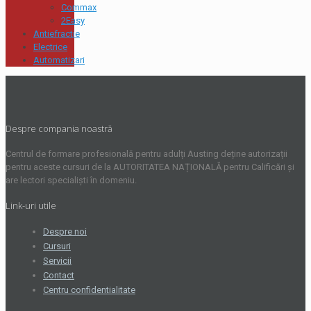
Commax
2Easy
Antiefractie
Electrice
Automatizari
Despre compania noastră
Centrul de formare profesională pentru adulți Austing deține autorizații
pentru aceste cursuri de la AUTORITATEA NAȚIONALĂ pentru Calificări și
are lectori specialiști în domeniu.
Link-uri utile
Despre noi
Cursuri
Servicii
Contact
Centru confidentialitate