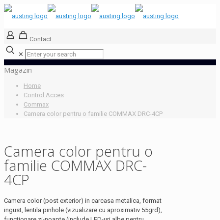
Contact
✕
Magazin
Home
Control Acces
Commax
Camera color pentru o familie COMMAX DRC-4CP
Camera color pentru o
familie COMMAX DRC-
4CP
Camera color (post exterior) in carcasa metalica, format
ingust, lentila pinhole (vizualizare cu aproximativ 55grd),
functionare zi-noapte (include LED-uri albe pentru