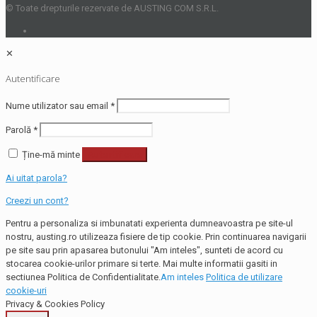
© Toate drepturile rezervate de AUSTING COM S.R.L.
✕
Autentificare
Nume utilizator sau email
*
Parolă
*
Ține-mă minte
Autentificare
Ai uitat parola?
Creezi un cont?
Pentru a personaliza si imbunatati experienta dumneavoastra pe site-ul
nostru, austing.ro utilizeaza fisiere de tip cookie. Prin continuarea navigarii
pe site sau prin apasarea butonului "Am inteles", sunteti de acord cu
stocarea cookie-urilor primare si terte. Mai multe informatii gasiti in
sectiunea Politica de Confidentialitate.
Am inteles
Politica de utilizare
cookie-uri
Privacy & Cookies Policy