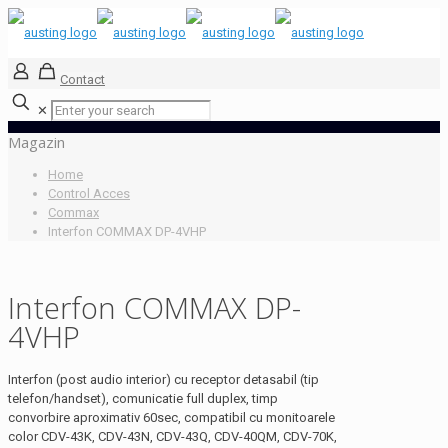
Contact
✕
Magazin
Home
Control Acces
Commax
Interfon COMMAX DP-4VHP
Interfon COMMAX DP-
4VHP
Interfon (post audio interior) cu receptor detasabil (tip
telefon/handset), comunicatie full duplex, timp
convorbire aproximativ 60sec, compatibil cu monitoarele
color CDV-43K, CDV-43N, CDV-43Q, CDV-40QM, CDV-70K,