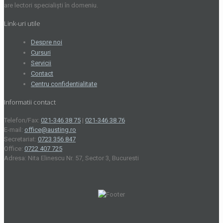
are lectori specialiști în domeniu.
Link-uri utile
Despre noi
Cursuri
Servicii
Contact
Centru confidentialitate
Informatii contact
Telefon/Fax:
021-346 38 75
|
021-346 38 76
E-mail:
office@austing.ro
Secretariat:
0723 356 847
Office:
0722 407 725
Adresa: Nita Elinescu Nr. 57, Sector 3, Bucuresti