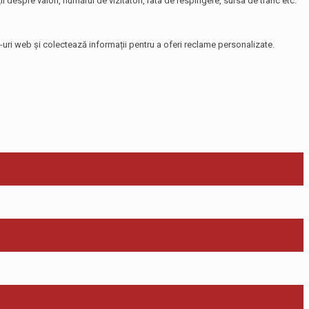
i despre valori, numărul de vizitatori, rata de respingere, sursa de trafic etc.
te-uri web și colectează informații pentru a oferi reclame personalizate.