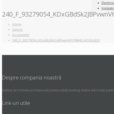
Electrici
Instalato
240_F_93279054_KDxGBdSk2JBPvwnV
Home
Servicii
Documente
240_F_93279054_KDxGBdSk2JBPvwnVHY59lHRJVO5Ss5G3
Despre compania noastră
Centrul de formare profesională pentru adulți Austing deține autorizații pent
Link-uri utile