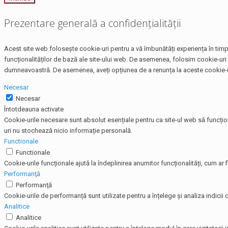
Prezentare generală a confidențialității
Acest site web folosește cookie-uri pentru a vă îmbunătăți experiența în timp 
funcționalităților de bază ale site-ului web. De asemenea, folosim cookie-uri 
dumneavoastră. De asemenea, aveți opțiunea de a renunța la aceste cookie-uri
Necesar
Necesar
Întotdeauna activate
Cookie-urile necesare sunt absolut esențiale pentru ca site-ul web să funcțio
uri nu stochează nicio informație personală.
Functionale
Functionale
Cookie-urile funcționale ajută la îndeplinirea anumitor funcționalități, cum ar f
Performanţă
Performanţă
Cookie-urile de performanță sunt utilizate pentru a înțelege și analiza indicii c
Analitice
Analitice