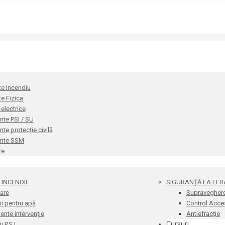
te Incendiu
te Fizica
i electrice
te PSI / SU
e protecție civilă
nte SSM
re
INCENDII
SIGURANȚĂ LA EFR
are
Supravegher
i pentru apă
Control Acce
nte intervenție
Antiefracție
Cursuri
 P.S.I