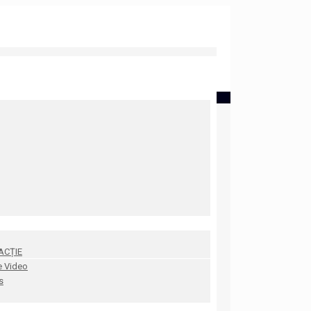
ACȚIE
e Video
s