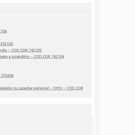
42106
R 352130
ncendiu – COD COR 742105
stingere a incendiilor – COD COR 742104
R 723306
ea datelor cu caracter personal – DPO) – COD COR