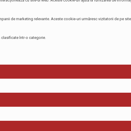
 interacționează cu site-ul web. Aceste cookie-uri ajută la furnizarea de informați
 campanii de marketing relevante. Aceste cookie-uri urmăresc vizitatorii de pe si
clasificate într-o categorie.