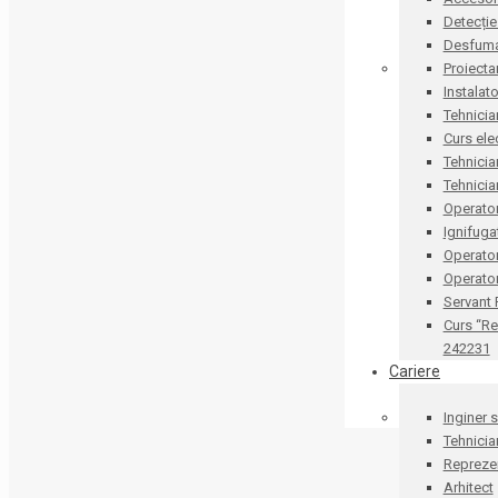
Detecție
Desfum
Proiecta
Instalat
Tehnicia
Curs ele
Tehnicia
Tehnicia
Operator
Ignifug
Operato
Operator
Servant
Curs “Re
242231
Cariere
Inginer 
Tehnicia
Reprezen
Arhitect