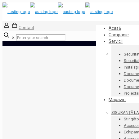
Contact
Acasă
Companie
✕
Servicii
Securita
Securita
Instalați
Documen
Document
Docume
Proiecta
Magazin
SIGURANȚĂ LA 
Stingăto
Accesori
Echipame
Accesorii