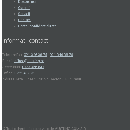
Despre noi
Cursuri
Servicii
Contact
Centru confidentialitate
Informatii contact
Telefon/Fax:
021-346 38 75
|
021-346 38 76
E-mail:
office@austing.ro
Secretariat:
0723 356 847
Office:
0722 407 725
Adresa: Nita Elinescu Nr. 57, Sector 3, Bucuresti
© Toate drepturile rezervate de AUSTING COM S.R.L.