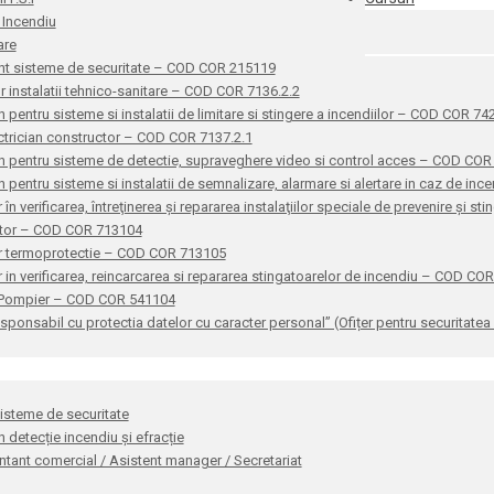
 Incendiu
are
nt sisteme de securitate – COD COR 215119
or instalatii tehnico-sanitare – COD COR 7136.2.2
n pentru sisteme si instalatii de limitare si stingere a incendiilor – COD COR 7
ctrician constructor – COD COR 7137.2.1
n pentru sisteme de detectie, supraveghere video si control acces – COD CO
n pentru sisteme si instalatii de semnalizare, alarmare si alertare in caz de i
 în verificarea, întreţinerea şi repararea instalaţiilor speciale de prevenire şi 
ator – COD COR 713104
r termoprotectie – COD COR 713105
 in verificarea, reincarcarea si repararea stingatoarelor de incendiu – COD CO
 Pompier – COD COR 541104
sponsabil cu protectia datelor cu caracter personal” (Ofițer pentru securitat
sisteme de securitate
n detecție incendiu și efracție
tant comercial / Asistent manager / Secretariat