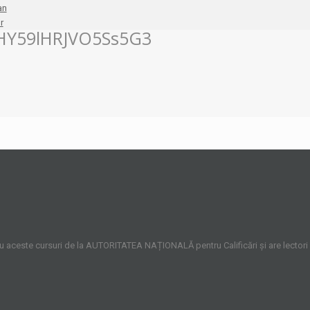
an
r
HY59lHRJVO5Ss5G3
ru aceste cursuri de la AUTORITATEA NAȚIONALĂ pentru Calificări și are lectori 