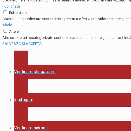
Cookie-urile analitice sunt utilizate pentru a înțelege modul în care vizitatorii
Publicitate
Publicitate
Cookie-urile publicitare sunt utilizate pentru a oferi vizitatorilor reclame și
Altele
Altele
Alte cookie-uri necategorizate sunt cele care sunt analizate și nu au fost încă 
SALVEAZĂ ȘI ACCEPTĂ
Verificare stingatoare
Ignifugare
Verificare hidranti