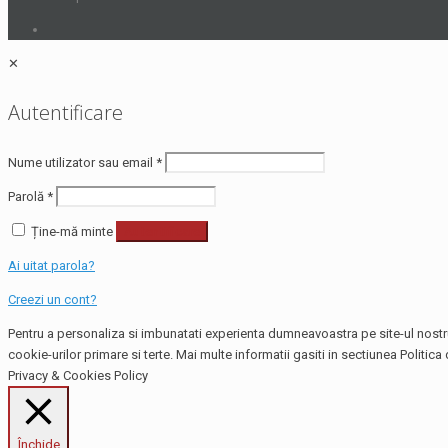
✕
Autentificare
Nume utilizator sau email
*
Parolă
*
Ține-mă minte
Autentificare
Ai uitat parola?
Creezi un cont?
Pentru a personaliza si imbunatati experienta dumneavoastra pe site-ul nostru,
cookie-urilor primare si terte. Mai multe informatii gasiti in sectiunea Politica 
Privacy & Cookies Policy
Închide